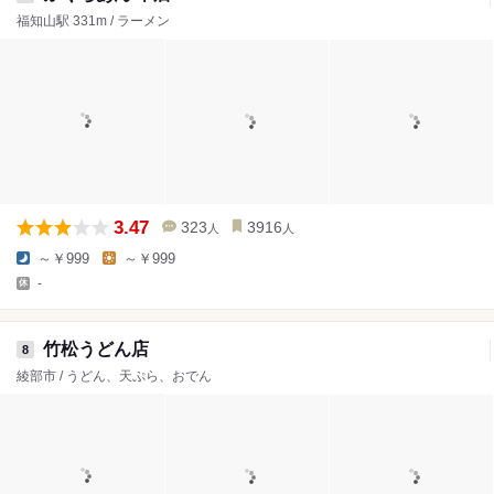
福知山駅 331m / ラーメン
3.47
323
3916
人
人
～￥999
～￥999
-
竹松うどん店
8
綾部市 / うどん、天ぷら、おでん