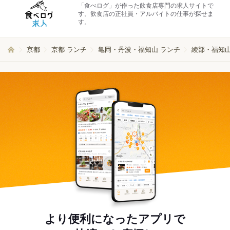
「食べログ」が作った飲食店専門の求人サイトで
す。飲食店の正社員・アルバイトの仕事が探せま
す。
京都
京都 ランチ
亀岡・丹波・福知山 ランチ
綾部・福知山
より便利になったアプリで