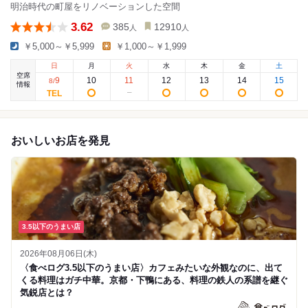
明治時代の町屋をリノベーションした空間
3.62
385
12910
人
人
￥5,000～￥5,999
￥1,000～￥1,999
日
月
火
水
木
金
土
空席
9
10
11
12
13
14
15
8
/
情報
おいしいお店を発見
3.5以下のうまい店
2026年08月06日(木)
〈食べログ3.5以下のうまい店〉カフェみたいな外観なのに、出て
くる料理はガチ中華。京都・下鴨にある、料理の鉄人の系譜を継ぐ
気鋭店とは？