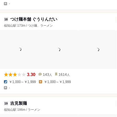
-
つけ麺本舗 ぐうりんだい
18
福知山駅 173m / つけ麺、ラーメン
3.30
143
1614
人
人
￥1,000～￥1,999
￥1,000～￥1,999
-
吉見製麺
19
福知山駅 186m / ラーメン