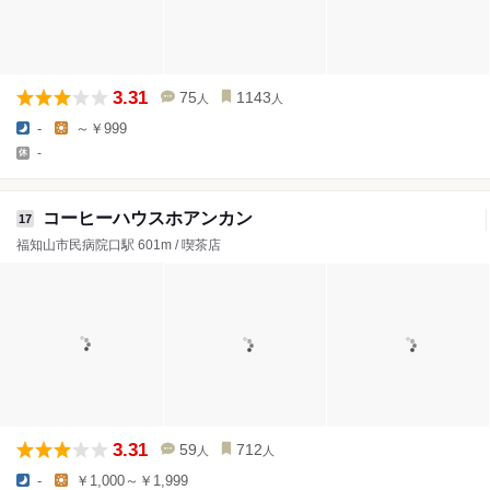
3.31
75
1143
人
人
-
～￥999
-
コーヒーハウスホアンカン
17
福知山市民病院口駅 601m / 喫茶店
3.31
59
712
人
人
-
￥1,000～￥1,999