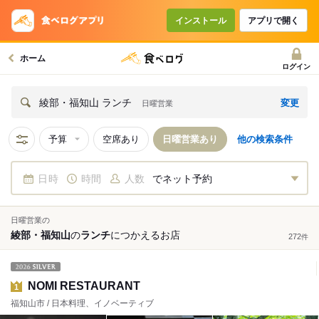
インストール
アプリで開く
ホーム
ログイン
変更
綾部・福知山 ランチ
日曜営業
予算
空席あり
日曜営業あり
他の検索条件
日時
時間
人数
でネット予約
日曜営業の
綾部・福知山
の
ランチ
につかえる
お店
272
件
NOMI RESTAURANT
1
福知山市 / 日本料理、イノベーティブ