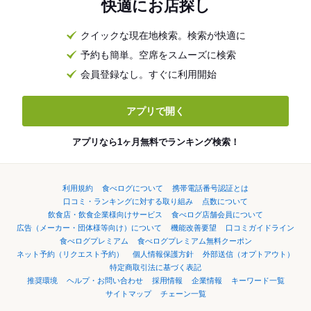
快適にお店探し
クイックな現在地検索。検索が快適に
予約も簡単。空席をスムーズに検索
会員登録なし。すぐに利用開始
アプリで開く
アプリなら1ヶ月無料でランキング検索！
利用規約
食べログについて
携帯電話番号認証とは
口コミ・ランキングに対する取り組み
点数について
飲食店・飲食企業様向けサービス
食べログ店舗会員について
広告（メーカー・団体様等向け）について
機能改善要望
口コミガイドライン
食べログプレミアム
食べログプレミアム無料クーポン
ネット予約（リクエスト予約）
個人情報保護方針
外部送信（オプトアウト）
特定商取引法に基づく表記
推奨環境
ヘルプ・お問い合わせ
採用情報
企業情報
キーワード一覧
サイトマップ
チェーン一覧