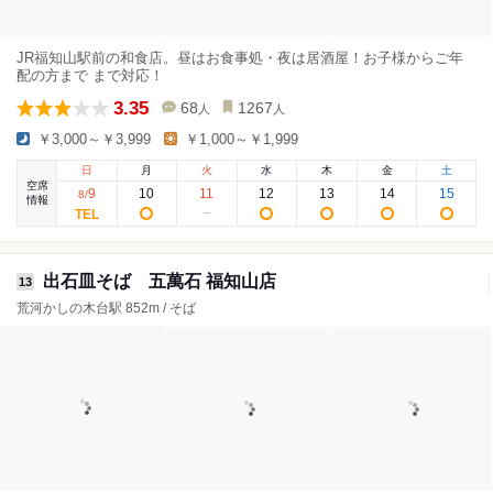
JR福知山駅前の和食店。昼はお食事処・夜は居酒屋！お子様からご年
配の方まで まで対応！
3.35
68
1267
人
人
￥3,000～￥3,999
￥1,000～￥1,999
日
月
火
水
木
金
土
空席
9
10
11
12
13
14
15
8
/
情報
出石皿そば 五萬石 福知山店
13
荒河かしの木台駅 852m / そば