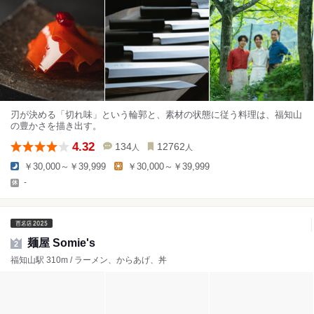
刃が決める「切れ味」という輪郭と、素材の状態に従う料理は、福知山
の豊かさを描き出す。
4.32
134
12762
人
人
￥30,000～￥39,999
￥30,000～￥39,999
-
麺屋 Somie's
2
福知山駅 310m / ラーメン、からあげ、丼