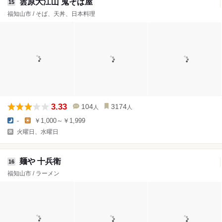
雲原大江山 鬼そば屋
15
福知山市 / そば、天丼、日本料理
3.33
104
3174
人
人
-
￥1,000～￥1,999
火曜日、水曜日
麺や 十兵衛
16
福知山市 / ラーメン