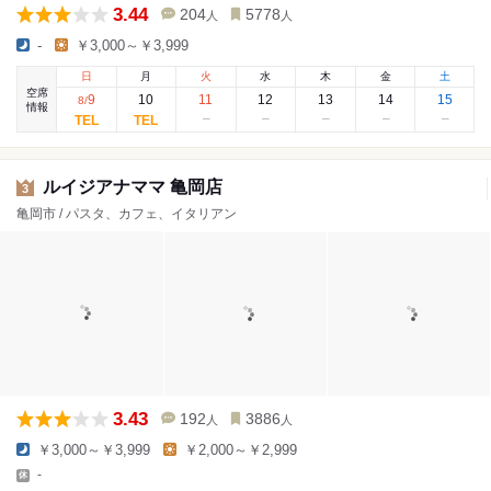
3.44
204
5778
人
人
-
￥3,000～￥3,999
日
月
火
水
木
金
土
空席
9
10
11
12
13
14
15
8
/
情報
ルイジアナママ 亀岡店
3
亀岡市 / パスタ、カフェ、イタリアン
3.43
192
3886
人
人
￥3,000～￥3,999
￥2,000～￥2,999
-