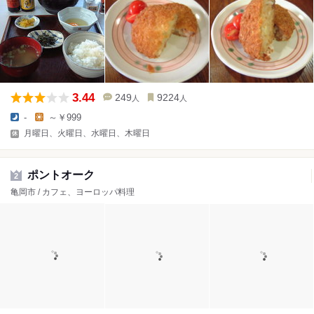
3.44
249
9224
人
人
-
～￥999
月曜日、火曜日、水曜日、木曜日
ポントオーク
2
亀岡市 / カフェ、ヨーロッパ料理