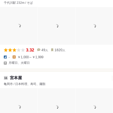
千代川駅 232m / そば
3.32
49
1820
人
人
-
￥1,000～￥1,999
月曜日、火曜日
宮本屋
11
亀岡市 / 日本料理、寿司、麺類