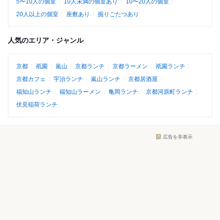
5〜10人の個室
10人未満の個室あり
10〜20人の個室
20人以上の個室
座敷あり
掘りごたつあり
人気のエリア・ジャンル
京都
祇園
嵐山
京都ランチ
京都ラーメン
祇園ランチ
京都カフェ
宇治ランチ
嵐山ランチ
京都居酒屋
福知山ランチ
福知山ラーメン
亀岡ランチ
京都河原町ランチ
伏見稲荷ランチ
広告を非表示