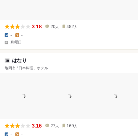
3.18
20
482
人
人
-
-
月曜日
はなり
19
亀岡市 / 日本料理、ホテル
3.16
27
169
人
人
-
-