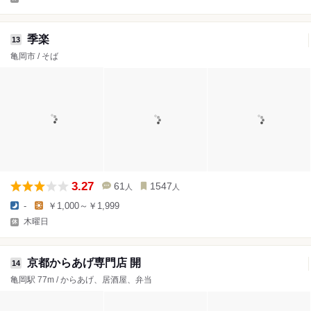
季楽
13
亀岡市 / そば
3.27
61
1547
人
人
-
￥1,000～￥1,999
木曜日
京都からあげ専門店 開
14
亀岡駅 77m / からあげ、居酒屋、弁当