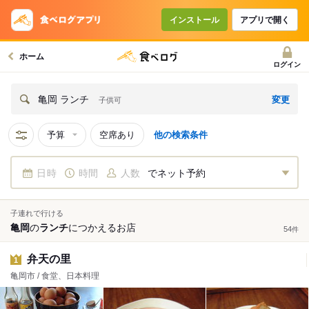
インストール
アプリで開く
ホーム
ログイン
変更
亀岡 ランチ
子供可
予算
空席あり
他の検索条件
日時
時間
人数
でネット予約
子連れで行ける
亀岡
の
ランチ
につかえる
お店
54
件
弁天の里
1
亀岡市 / 食堂、日本料理