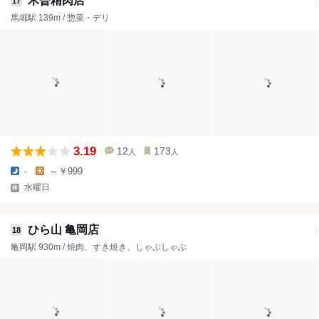
木曽精肉店
17
馬堀駅 139m / 惣菜・デリ
3.19
12
173
人
人
-
～￥999
水曜日
ひら山 亀岡店
18
亀岡駅 930m / 焼肉、すき焼き、しゃぶしゃぶ