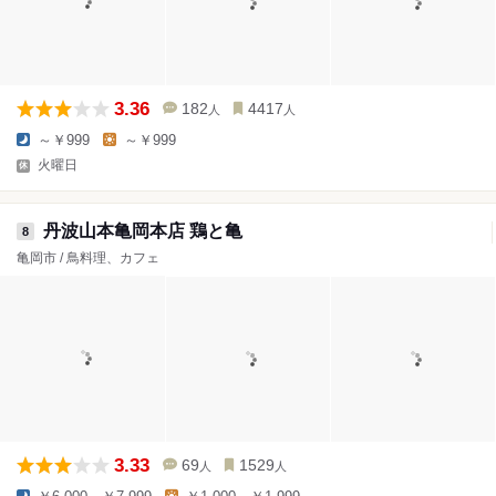
3.36
182
4417
人
人
～￥999
～￥999
火曜日
丹波山本亀岡本店 鶏と亀
8
亀岡市 / 鳥料理、カフェ
3.33
69
1529
人
人