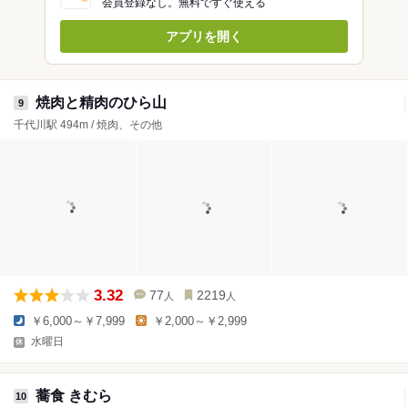
会員登録なし。無料ですぐ使える
アプリを開く
焼肉と精肉のひら山
9
千代川駅 494m / 焼肉、その他
3.32
77
2219
人
人
￥6,000～￥7,999
￥2,000～￥2,999
水曜日
蕎食 きむら
10