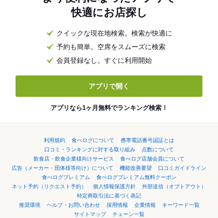
快適にお店探し
クイックな現在地検索。検索が快適に
予約も簡単。空席をスムーズに検索
会員登録なし。すぐに利用開始
アプリで開く
アプリなら1ヶ月無料でランキング検索！
利用規約
食べログについて
携帯電話番号認証とは
口コミ・ランキングに対する取り組み
点数について
飲食店・飲食企業様向けサービス
食べログ店舗会員について
広告（メーカー・団体様等向け）について
機能改善要望
口コミガイドライン
食べログプレミアム
食べログプレミアム無料クーポン
ネット予約（リクエスト予約）
個人情報保護方針
外部送信（オプトアウト）
特定商取引法に基づく表記
推奨環境
ヘルプ・お問い合わせ
採用情報
企業情報
キーワード一覧
サイトマップ
チェーン一覧