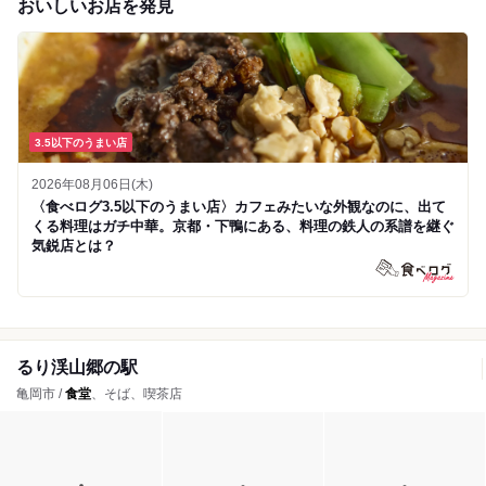
おいしいお店を発見
3.5以下のうまい店
2026年08月06日(木)
〈食べログ3.5以下のうまい店〉カフェみたいな外観なのに、出て
くる料理はガチ中華。京都・下鴨にある、料理の鉄人の系譜を継ぐ
気鋭店とは？
るり渓山郷の駅
亀岡市 /
食堂
、そば、喫茶店