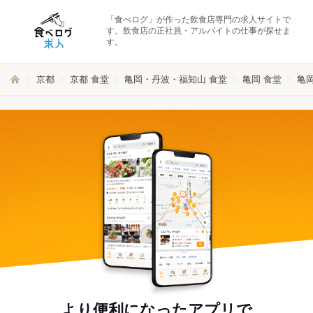
「食べログ」が作った飲食店専門の求人サイトで
す。飲食店の正社員・アルバイトの仕事が探せま
す。
京都
京都 食堂
亀岡・丹波・福知山 食堂
亀岡 食堂
亀岡
より便利になったアプリで