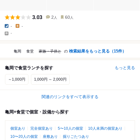
3.03
2
60
人
人
-
-
-
検索結果をもっと見る（
15
件）
亀岡
食堂
家族・子供と
の
亀岡で食堂ランチを探す
もっと見る
～1,000円
1,000円 ～ 2,000円
関連のリンクをすべて表示する
亀岡×食堂で個室・設備から探す
個室あり
完全個室あり
5〜10人の個室
10人未満の個室あり
10〜20人の個室
座敷あり
掘りごたつあり