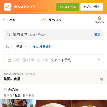
インストール
アプリで開く
ホーム
ログイン
変更
亀岡 食堂
家族・子供と
予算
他の検索条件
日時
時間
人数
でネット予約
家族との食事にぴったりの
亀岡
の
食堂
5
件
弁天の里
亀岡市 /
食堂
、日本料理