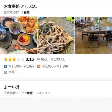
お食事処 としぶん
並河駅 647m /
食堂
3.16
65
1337
人
人
￥1,000～￥1,999
￥1,000～￥1,999
水曜日
よーい丼
千代川駅 311m /
食堂
、レストラン