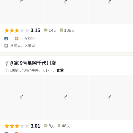
3.15
14
185
人
人
-
～￥999
月曜日、火曜日
すき家 9号亀岡千代川店
千代川駅 540m / 牛丼、カレー、
食堂
3.01
8
48
人
人