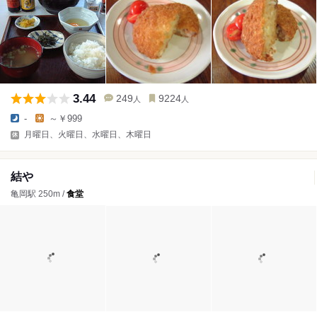
3.44
249
9224
人
人
-
～￥999
月曜日、火曜日、水曜日、木曜日
結や
亀岡駅 250m /
食堂