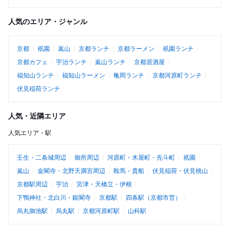
人気のエリア・ジャンル
京都
祇園
嵐山
京都ランチ
京都ラーメン
祇園ランチ
京都カフェ
宇治ランチ
嵐山ランチ
京都居酒屋
福知山ランチ
福知山ラーメン
亀岡ランチ
京都河原町ランチ
伏見稲荷ランチ
人気・近隣エリア
人気エリア・駅
壬生・二条城周辺
御所周辺
河原町・木屋町・先斗町
祇園
嵐山
金閣寺・北野天満宮周辺
鞍馬・貴船
伏見稲荷・伏見桃山
京都駅周辺
宇治
宮津・天橋立・伊根
下鴨神社・北白川・銀閣寺
京都駅
四条駅（京都市営）
烏丸御池駅
烏丸駅
京都河原町駅
山科駅