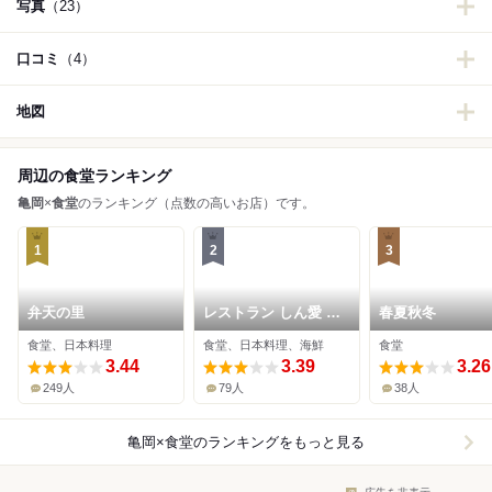
写真
（23）
口コミ
（4）
地図
周辺の食堂ランキング
亀岡
×
食堂
のランキング（点数の高いお店）です。
1
2
3
弁天の里
レストラン しん愛 亀
春夏秋冬
岡店
食堂、日本料理
食堂、日本料理、海鮮
食堂
3.44
3.39
3.26
249人
79人
38人
亀岡×食堂
のランキングをもっと見る