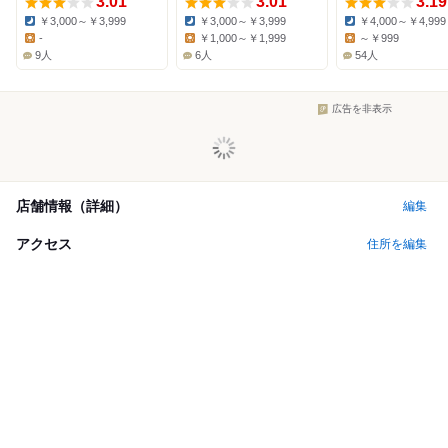
3.01
3.01
3.19
￥3,000～￥3,999
￥3,000～￥3,999
￥4,000～￥4,999
Dinner:
Dinner:
Dinner:
-
￥1,000～￥1,999
～￥999
Lunch:
Lunch:
Lunch:
9人
6人
54人
広告を非表示
店舗情報（詳細）
編集
アクセス
住所を編集