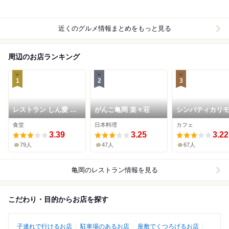
近くのグルメ情報まとめをもっと見る
周辺のお店ランキング
1
2
3
レストラン しん愛 亀
がんこ亀岡 楽々荘
シンパティカリ
岡店
食堂
日本料理
カフェ
3.39
3.25
3.22
79人
47人
67人
亀岡
のレストラン情報を見る
こだわり・目的からお店を探す
子連れで行けるお店
駐車場のあるお店
座敷でくつろげるお店