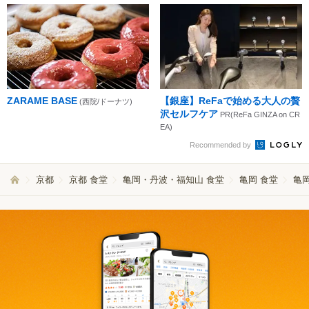
ZARAME BASE
【銀座】ReFaで始める大人の贅
(西院/ドーナツ)
沢セルフケア
PR(ReFa GINZA on CR
EA)
Recommended by
京都
京都 食堂
亀岡・丹波・福知山 食堂
亀岡 食堂
亀岡