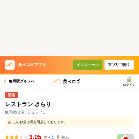
インストール
アプリで開く
亀岡駅グルメへ
ログイン
レストラン きらり
亀岡駅/食堂､ ビュッフェ
このお店は現在閉店しております。
3.05
4
人
60
人