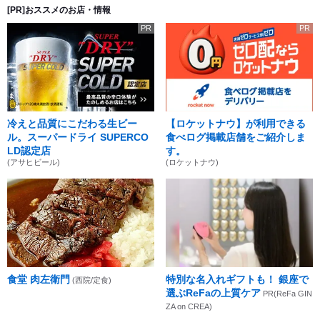
[PR]おススメのお店・情報
PR
PR
冷えと品質にこだわる生ビー
【ロケットナウ】が利用できる
ル。スーパードライ SUPERCO
食べログ掲載店舗をご紹介しま
LD認定店
す。
(アサヒビール)
(ロケットナウ)
食堂 肉左衛門
特別な名入れギフトも！ 銀座で
(西院/定食)
選ぶReFaの上質ケア
PR(ReFa GIN
ZA on CREA)