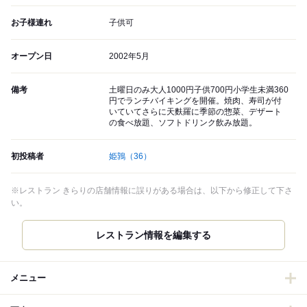
お子様連れ
子供可
オープン日
2002年5月
備考
土曜日のみ大人1000円子供700円小学生未満360
円でランチバイキングを開催。焼肉、寿司が付
いていてさらに天麩羅に季節の惣菜、デザート
の食べ放題、ソフトドリンク飲み放題。
初投稿者
姫鶉
（36）
※レストラン きらりの店舗情報に誤りがある場合は、以下から修正して下さ
い。
レストラン情報を編集する
メニュー