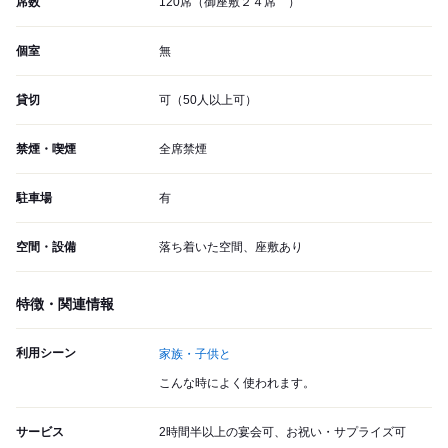
席数
120席（御座敷２４席 ）
個室
無
貸切
可（50人以上可）
禁煙・喫煙
全席禁煙
駐車場
有
空間・設備
落ち着いた空間、座敷あり
特徴・関連情報
利用シーン
家族・子供と
こんな時によく使われます。
サービス
2時間半以上の宴会可、お祝い・サプライズ可