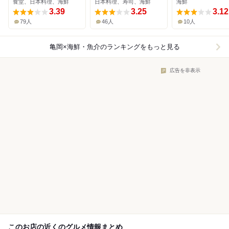
食堂、日本料理、海鮮
日本料理、寿司、海鮮
海鮮
3.39
3.25
3.12
79人
46人
10人
亀岡×海鮮・魚介
のランキングをもっと見る
広告を非表示
このお店の近くのグルメ情報まとめ