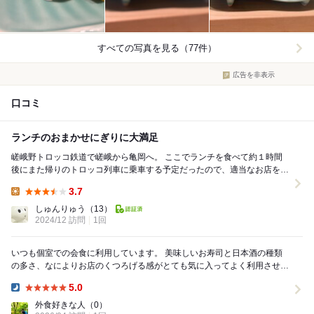
すべての写真を見る（77件）
広告を非表示
口コミ
ランチのおまかせにぎりに大満足
嵯峨野トロッコ鉄道で嵯峨から亀岡へ。 ここでランチを食べて約１時間
後にまた帰りのトロッコ列車に乗車する予定だったので、適当なお店を事
前に探していたのだが決まらず、結局一番駅から近...
3.7
Lunch:
しゅんりゅう
（13）
2024/12 訪問
1回
いつも個室での会食に利用しています。 美味しいお寿司と日本酒の種類
の多さ、なによりお店のくつろげる感がとても気に入ってよく利用させて
頂いております。会食に参加される方も『またここ...
5.0
Dinner:
外食好きな人
（0）