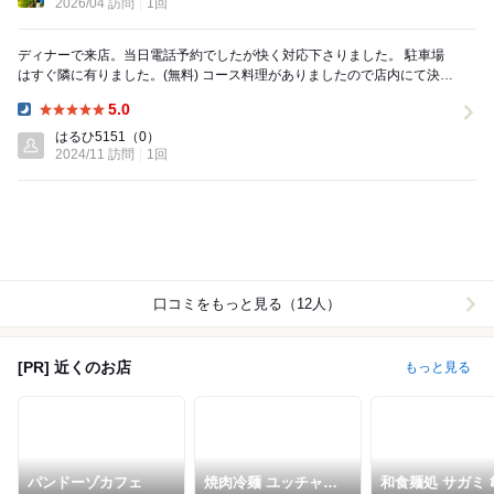
2026/04 訪問
1回
ディナーで来店。当日電話予約でしたが快く対応下さりました。 駐車場
はすぐ隣に有りました。(無料) コース料理がありましたので店内にて決め
させていただきました。 とても美味しく...
5.0
Dinner:
はるひ5151
（0）
2024/11 訪問
1回
口コミをもっと見る（12人）
[PR] 近くのお店
もっと見る
パンドーゾカフェ
焼肉冷麺 ユッチャ
和食麺処 サガミ 