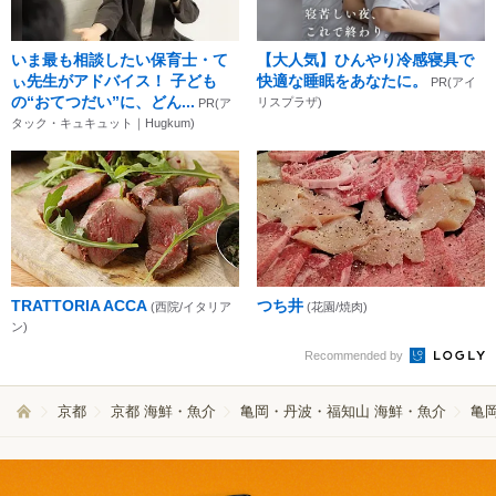
いま最も相談したい保育士・て
【大人気】ひんやり冷感寝具で
ぃ先生がアドバイス！ 子ども
快適な睡眠をあなたに。
PR(アイ
の“おてつだい”に、どん...
リスプラザ)
PR(ア
タック・キュキュット｜Hugkum)
TRATTORIA ACCA
つち井
(西院/イタリア
(花園/焼肉)
ン)
Recommended by
京都
京都 海鮮・魚介
亀岡・丹波・福知山 海鮮・魚介
亀