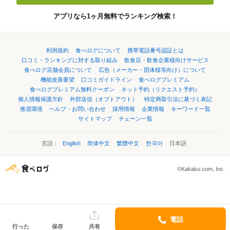
アプリなら1ヶ月無料でランキング検索！
利用規約
食べログについて
携帯電話番号認証とは
口コミ・ランキングに対する取り組み
飲食店・飲食企業様向けサービス
食べログ店舗会員について
広告（メーカー・団体様等向け）について
機能改善要望
口コミガイドライン
食べログプレミアム
食べログプレミアム無料クーポン
ネット予約（リクエスト予約）
個人情報保護方針
外部送信（オプトアウト）
特定商取引法に基づく表記
推奨環境
ヘルプ・お問い合わせ
採用情報
企業情報
キーワード一覧
サイトマップ
チェーン一覧
言語：
English
简体中文
繁體中文
한국어
日本語
©Kakaku.com, Inc.
電話
行った
保存
共有