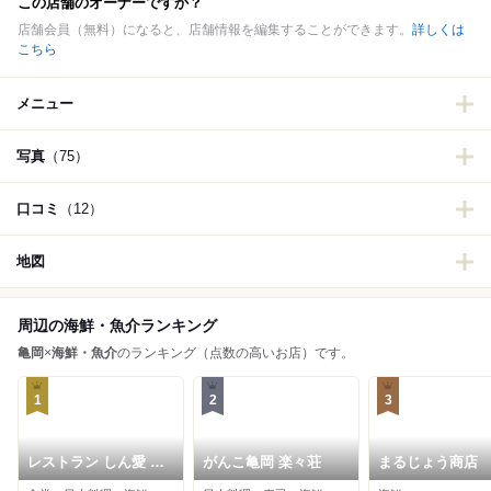
この店舗のオーナーですか？
店舗会員（無料）になると、店舗情報を編集することができます。
詳しくは
こちら
メニュー
写真
（75）
口コミ
（12）
地図
周辺の海鮮・魚介ランキング
亀岡
×
海鮮・魚介
のランキング（点数の高いお店）です。
1
2
3
レストラン しん愛 亀
がんこ亀岡 楽々荘
まるじょう商店
岡店