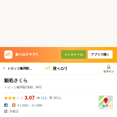
インストール
アプリで開く
トロッコ亀岡駅グルメへ
ログイン
鮨処さくら
トロッコ亀岡駅/海鮮､ 寿司
3.07
12
人
393
人
-
￥1,000～￥1,999
月曜日