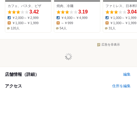
ン。 福知山店
千代川店
カフェ、パスタ、ピザ
焼肉、冷麺
3.42
3.19
3.04
￥2,000～￥2,999
￥4,000～￥4,999
￥1,000～￥1,999
Dinner:
Dinner:
Dinner:
￥1,000～￥1,999
～￥999
￥1,000～￥1,999
Lunch:
Lunch:
Lunch:
120人
54人
31人
広告を非表示
店舗情報（詳細）
編集
アクセス
住所を編集