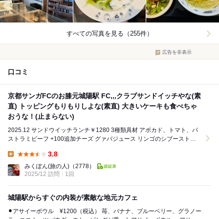
すべての写真を見る（255件）
広告を非表示
口コミ
京都サンガFCのお膝元城陽駅 FC,,,クラブサンドイッチやな(素
直) トッピングもりもりしよな(素直) 大きいケーキも食べちゃ
おうな！(止まらない)
2025.12 サンドウイッチランチ￥1280 3種類具材 アボカド、トマト、パ
ストラミビーフ +100追加チーズ グァバジュース リンゴのシブースト
￥600-50イートイ...
3.8
Lunch:
みくぽん(旅の人)
（2778）
2025/12 訪問
1回
城陽駅からすぐの内装が素敵な地元カフェ
⚫︎アサイーボウル ¥1200（税込） 苺、バナナ、ブルーベリー、グラノー