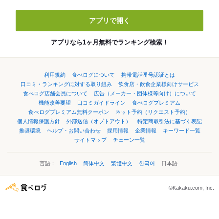
アプリで開く
アプリなら1ヶ月無料でランキング検索！
利用規約
食べログについて
携帯電話番号認証とは
口コミ・ランキングに対する取り組み
飲食店・飲食企業様向けサービス
食べログ店舗会員について
広告（メーカー・団体様等向け）について
機能改善要望
口コミガイドライン
食べログプレミアム
食べログプレミアム無料クーポン
ネット予約（リクエスト予約）
個人情報保護方針
外部送信（オプトアウト）
特定商取引法に基づく表記
推奨環境
ヘルプ・お問い合わせ
採用情報
企業情報
キーワード一覧
サイトマップ
チェーン一覧
言語：
English
简体中文
繁體中文
한국어
日本語
©Kakaku.com, Inc.