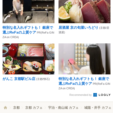
特別な名入れギフトも！ 銀座で
居酒屋 京の旬菜いろどり
(京都/居
選ぶReFaの上質ケア
酒屋)
PR(ReFa GIN
ZA on CREA)
がんこ 京都駅ビル店
特別な名入れギフトも！ 銀座で
(京都/懐石)
選ぶReFaの上質ケア
PR(ReFa GIN
ZA on CREA)
Recommended by
京都
京都 カフェ
宇治・南山城 カフェ
城陽・井手 カフェ