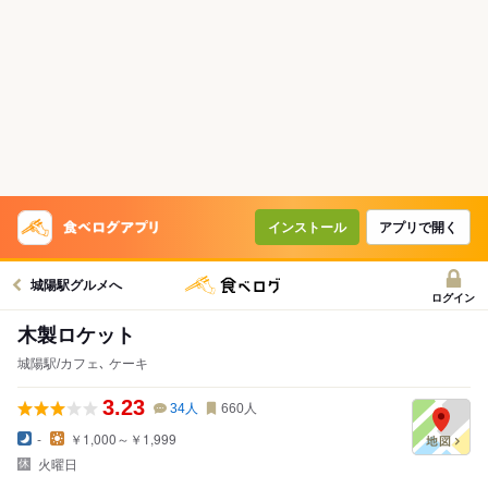
インストール
アプリで開く
城陽駅グルメへ
ログイン
木製ロケット
城陽駅/カフェ､ ケーキ
3.23
34
人
660
人
-
￥1,000～￥1,999
火曜日