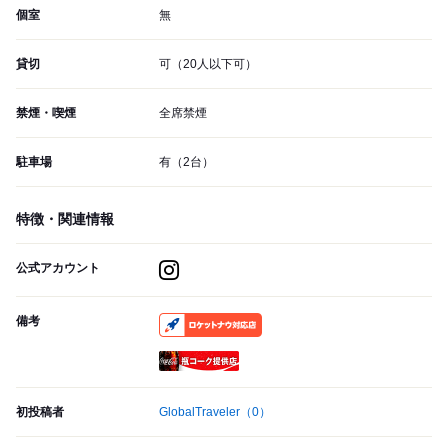
個室
無
貸切
可（20人以下可）
禁煙・喫煙
全席禁煙
駐車場
有（2台）
特徴・関連情報
公式アカウント
備考
RocketNow
瓶コーク提供店
初投稿者
GlobalTraveler
（0）