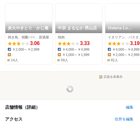
炭火やきとり かじ庵
牛宗 まるなか 男山店
Osteria Lo
Stuzzichino
焼き鳥、焼酎バー、居酒屋
焼肉
3.06
3.33
3.19
￥2,000～￥2,999
￥4,000～￥4,999
￥4,000～￥4,999
Dinner:
Dinner:
Dinner:
-
￥1,000～￥1,999
￥2,000～￥2,999
Lunch:
Lunch:
Lunch:
14人
59人
81人
広告を非表示
店舗情報（詳細）
編集
アクセス
住所を編集