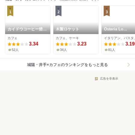
1
2
3
カイドウコーヒー焙煎
木製ロケット
Osteria Lo
所
Stuzzichino
カフェ
カフェ、ケーキ
3.34
3.23
3.19
52人
34人
81人
城陽・井手×カフェ
のランキングをもっと見る
広告を非表示