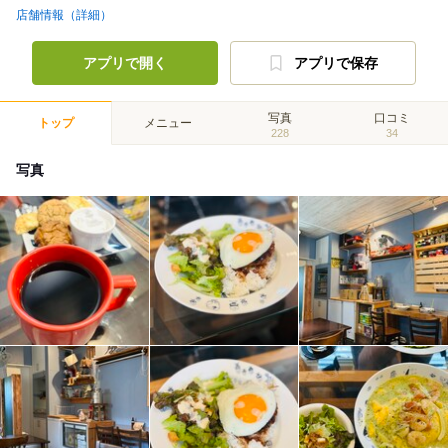
店舗情報（詳細）
アプリで開く
アプリで保存
写真
口コミ
トップ
メニュー
228
34
写真