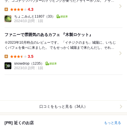
ラ、ココナッツパウダーのトッピングが乗ったアサイーボウル。 アサイ
ーがたっぷり入っており、1200円で...
4.3
Lunch:
ちょこみんと11807
（33）
2024/10 訪問
1回
ファニーで雰囲気のあるカフェ 『木製ロケット』
※2023年10月時点のレビューです。 「イチジクのまち」城陽に、いちじ
くパフェを食べに来ました。 でもせっかく城陽まで来たんだし、それだ
けではもったいない。 のと、...
3.5
Lunch:
snowdrop
（1235）
2023/10 訪問
1回
口コミをもっと見る（34人）
[PR] 近くのお店
もっと見る