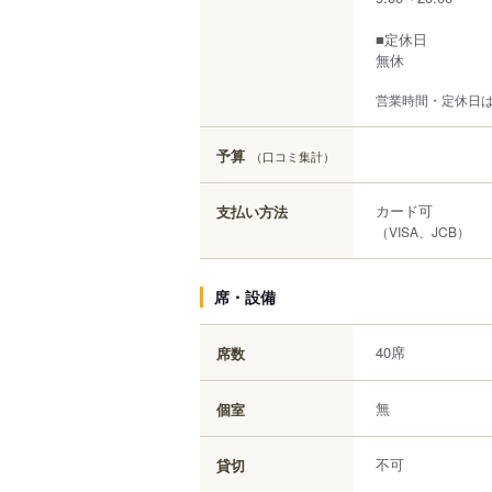
■定休日
無休
営業時間・定休日
予算
（口コミ集計）
カード可
支払い方法
（VISA、JCB）
席・設備
40席
席数
無
個室
不可
貸切