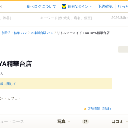
食べログについて
保有Vポイント
予約確認
行っ
ン）
京田辺・精華 パン
木津川台駅 パン
リトルマーメイド TSUTAYA精華台店
YA精華台店
人
情報に関して
ン
カフェ
店舗情報（詳細）
ュー・コース
写真
口コミ
37