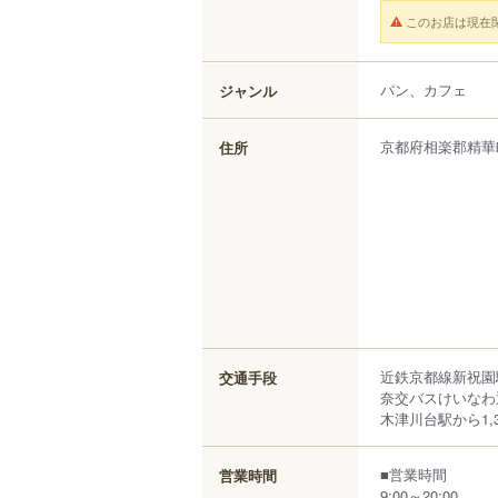
このお店は現在
パン、カフェ
ジャンル
京都府
相楽郡精華
住所
近鉄京都線新祝園
交通手段
奈交バスけいなわ
木津川台駅から1,3
■営業時間
営業時間
9:00～20:00