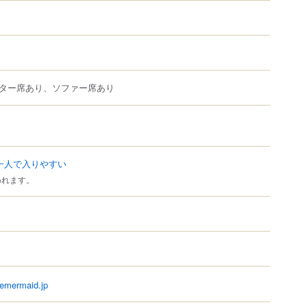
ター席あり、ソファー席あり
一人で入りやすい
われます。
tlemermaid.jp