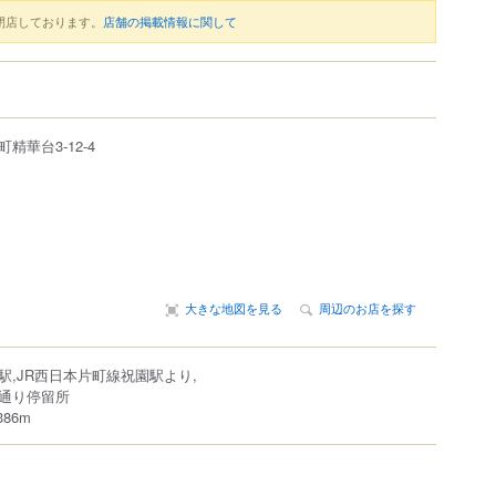
閉店しております。
店舗の掲載情報に関して
町
精華台
3-12-4
大きな地図を見る
周辺のお店を探す
駅,JR西日本片町線祝園駅より,
通り停留所
86m