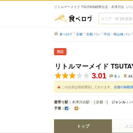
リトルマーメイド TSUTAYA精華台店 - 木津川台（パ
食べログ
食べログ
京都
京都 パン
宇治・南山城 パン
閉店
リトルマーメイド TSUTA
3.01
6
人
44
このお店は現在閉店しております。
店舗の掲載
最寄り駅：
木津川台駅
[
京都
]
ジャンル：
パ
予算：
-
-
トップ
メニ