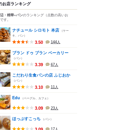
のお店ランキング
辺・精華×パン
のランキング
（点数の高いお
です。
ナチュール シロモト 本店
（ケー
キ、パン）
3.50
144
人
ブラン ドゥ ブラン ベーカリー
（パン）
3.39
67
人
こだわり生食パンの店 ふじおか
（パン）
3.10
11
人
Edu
（ベーグル、カフェ）
3.09
23
人
ほっぷすこっち
（パン）
3.09
17
人