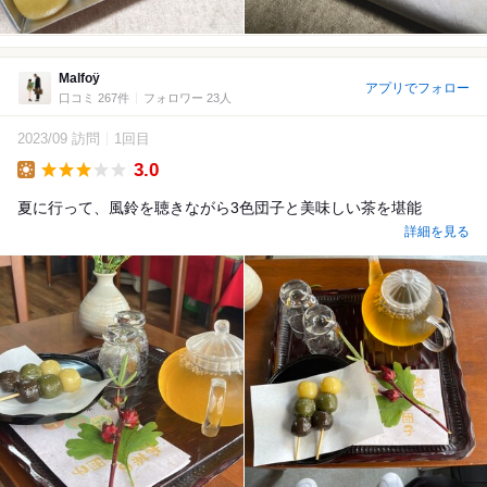
Malfoÿ
アプリでフォロー
口コミ 267件
フォロワー 23人
2023/09 訪問
1回目
3.0
Lunch
夏に行って、風鈴を聴きながら3色団子と美味しい茶を堪能
詳細を見る