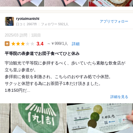
ryotaimanishi
アプリでフォロー
口コミ 2667件
フォロワー 5921人
2025/03 訪問
1回目
3.4
～￥999/1人
詳細
Lunch
平等院の表参道でお団子食べてひと休み
宇治観光で平等院に参拝するべく、歩いていたら素敵な飲食店が
立ち並ぶ参道が。
参拝前に食欲を刺激され、こちらのおやすみ処で小休憩。
サクッと休憩する為にお茶団子1本だけ頂きました。
1本150円だ...
詳細を見る