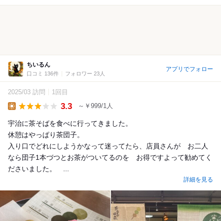
ちいるん
アプリでフォロー
口コミ 136件
フォロワー 23人
2025/03 訪問
1回目
3.3
～￥999/1人
Lunch
宇治に茶そばを食べに行ってきました。
休憩はやっぱり茶団子。
入り口でどれにしようかなって迷ってたら、店員さんが お二人
なら団子1本づつとお茶がついてるのを お得ですよって勧めてく
ださいました。 ...
詳細を見る