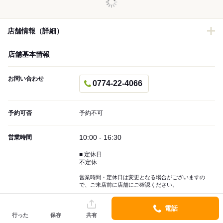
店舗情報（詳細）
店舗基本情報
お問い合わせ
0774-22-4066
予約可否
予約不可
10:00 - 16:30
営業時間
■ 定休日
不定休
営業時間・定休日は変更となる場合がございますの
で、ご来店前に店舗にご確認ください。
～￥999
電話
予算
行った
保存
共有
（口コミ集計）
利用金額分布を見る