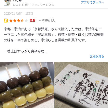
わじゅ
アプリでフォロー
口コミ 873件
フォロワー 1706人
2020/01 訪問
1回目
3.5
～￥999/1人
Takeout
京都・宇治にある「京都巽庵」さんで購入したのは、宇治茶をテ
ーマにした三色団子「宇治三味」。煎茶・抹茶・ほうじ茶の3種類
の味を一本で楽しめる、宇治らしさ満載の和菓子です。
一番上はすっきり爽やかな...
詳細を見る