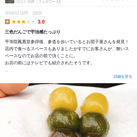
口コミ 15件
フォロワー 2人
2019/12 訪問
1回目
3.0
Lunch
三色だんごで宇治感たっぷり
平等院鳳凰堂参拝後、参道を歩いているとお団子屋さんを発見！
店内で食べるスペースもありましたがすでにお客さんが…狭いス
ペースなのでお店の前で頂くことに。
お店の前にはテレビでも紹介されたそうです。
...
詳細を見る