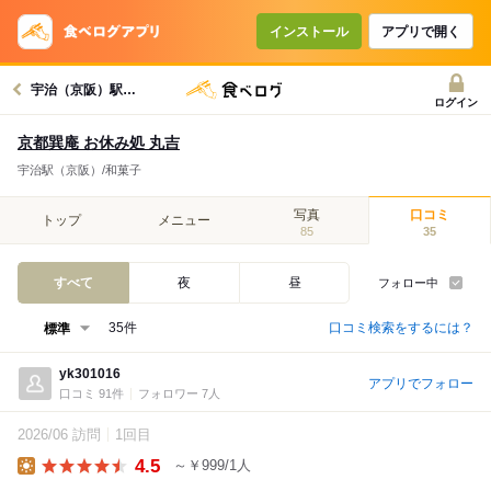
インストール
アプリで開く
宇治（京阪）駅グルメへ
ログイン
京都巽庵 お休み処 丸吉
宇治駅（京阪）/和菓子
写真
口コミ
トップ
メニュー
85
35
すべて
夜
昼
フォロー中
口コミ検索をするには？
35件
yk301016
アプリでフォロー
口コミ 91件
フォロワー 7人
2026/06 訪問
1回目
4.5
～￥999/1人
Lunch