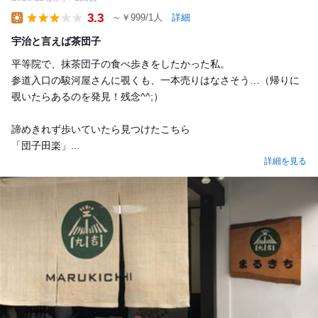
3.3
～￥999/1人
詳細
Lunch
宇治と言えば茶団子
平等院で、抹茶団子の食べ歩きをしたかった私。
参道入口の駿河屋さんに覗くも、一本売りはなさそう…（帰りに
覗いたらあるのを発見！残念^^;）
諦めきれず歩いていたら見つけたこちら
「団子田楽」...
詳細を見る