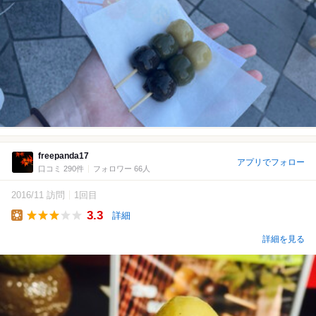
freepanda17
アプリでフォロー
口コミ 290件
フォロワー 66人
2016/11 訪問
1回目
3.3
詳細
Lunch
詳細を見る