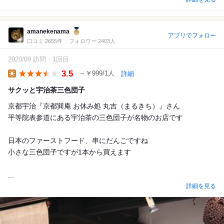
amanekenama
アプリでフォロー
口コミ 2655件
フォロワー 2403人
2020/09 訪問
1回目
3.5
～￥999/1人
詳細
Lunch
サクッと宇治茶三色団子
京都宇治『京都巽庵 お休み処 丸吉（まるきち）』さん
平等院表参道にある宇治茶の三色団子が名物のお店です
日本のファーストフード、串にだんごですね
小さな三色団子ですが1本から買えます
...
詳細を見る