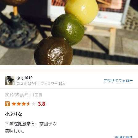
ぷぅ1019
アプリでフォロー
口コミ 164件
フォロワー 13人
2019/05 訪問
1回目
3.8
Lunch
小ぶりな
平等院鳳凰堂と、茶団子♡
美味しい。
詳細を見る