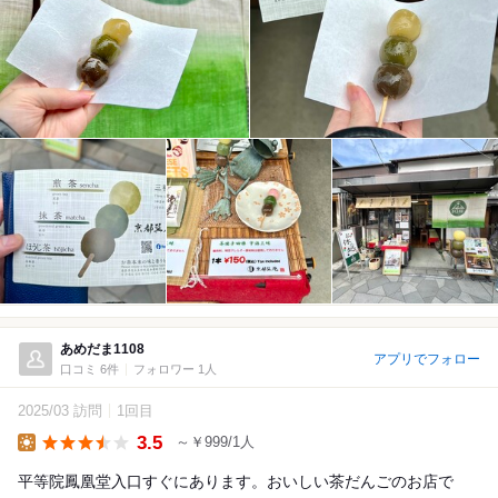
あめだま1108
アプリでフォロー
口コミ 6件
フォロワー 1人
2025/03 訪問
1回目
3.5
～￥999/1人
Lunch
平等院鳳凰堂入口すぐにあります。おいしい茶だんごのお店で