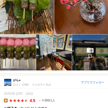
11
がら⭐︎
アプリでフォロー
口コミ 174件
フォロワー 21人
2025/09 訪問
1回目
4.5
～￥999/1人
Lunch