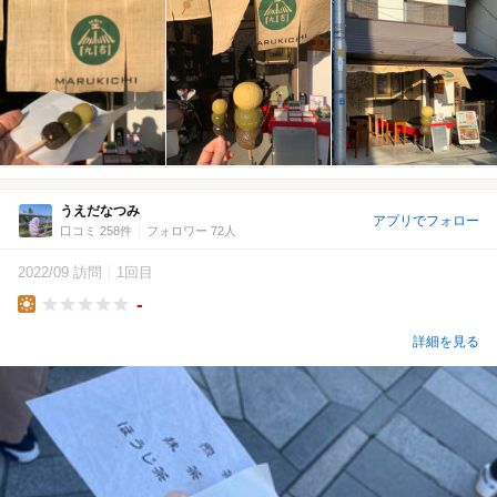
うえだなつみ
アプリでフォロー
口コミ 258件
フォロワー 72人
2022/09 訪問
1回目
-
Lunch
詳細を見る