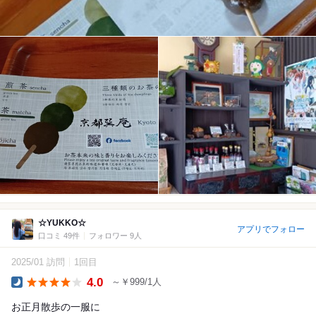
☆YUKKO☆
アプリでフォロー
口コミ 49件
フォロワー 9人
2025/01 訪問
1回目
4.0
～￥999/1人
Dinner
お正月散歩の一服に