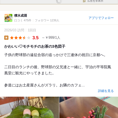
広告を非表示
積水成淵
アプリでフォロー
口コミ 475件
フォロワー 1239人
2026/03 訪問
1回目
3.5
～￥999/1人
Lunch
かわいい♡モチモチのお茶の3色団子
子供の野球部の遠征合宿の追っかけで三連休の祝日に京都へ。
二日目のランチの後、野球部の父兄達と一緒に、宇治の平等院鳳
凰堂に観光にやってきました。
参道にはお土産屋さんがズラリ。お隣のカフェ...
詳細を見る