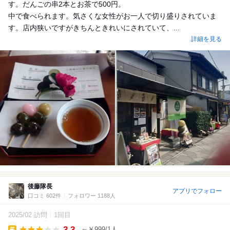
す。だんごの串2本とお茶で500円。
中で食べられます。気さくな女性がお一人で切り盛りされていま
す。店内狭いですがきちんときれいにされていて、...
詳細を見る
後藤隊長
アプリでフォロー
口コミ 602件
フォロワー 1188人
2025/02 訪問
1回目
3.3
～￥999/1人