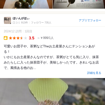
ほいんがほぃ
アプリでフォロー
口コミ 913件
フォロワー 735人
2024/12 訪問
1回目
3.5
～￥999/1人
Takeout
可愛いお団子や、茶粥などTheお土産屋さんにテンションあが
る！
いかにもお土産屋さんなのですが、茶粥がとても気に入り、抹茶
みたらしに入った抹茶団子が、美味しかったです。きれいなお店
で、風情ある他のお...
詳細を見る