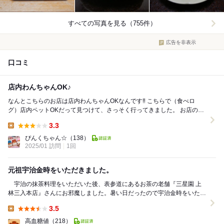
すべての写真を見る（755件）
広告を非表示
口コミ
店内わんちゃんOK♪
なんとこちらのお店は店内わんちゃんOKなんです‼︎ こちらで（食べロ
グ）店内ペットOKだって見つけて、さっそく行ってきました。 お店の外
とかに特にペットOKという表示は無くて不...
3.3
Lunch:
ぴんくちゃん☆
（138）
2025/01 訪問
1回
元祖宇治金時をいただきました。
宇治の抹茶料理をいただいた後、表参道にあるお茶の老舗『三星園 上
林三入本店』さんにお邪魔しました。暑い日だったので宇治金時をいただ
きました。元祖宇治金時と書いてあります。妻は抹茶...
3.5
Lunch:
高血糖値
（218）