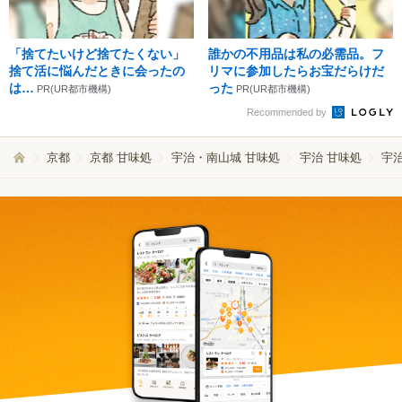
「捨てたいけど捨てたくない」
誰かの不用品は私の必需品。フ
捨て活に悩んだときに会ったの
リマに参加したらお宝だらけだ
は…
った
PR(UR都市機構)
PR(UR都市機構)
Recommended by
京都
京都 甘味処
宇治・南山城 甘味処
宇治 甘味処
宇