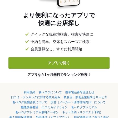
より便利になったアプリで
快適にお店探し
クイックな現在地検索。検索が快適に
予約も簡単。空席をスムーズに検索
会員登録なし。すぐに利用開始
アプリで開く
アプリなら1ヶ月無料でランキング検索！
利用規約
食べログについて
携帯電話番号認証とは
口コミ・ランキングに対する取り組み
飲食店・飲食企業様向けサービス
食べログ店舗会員について
広告（メーカー・団体様等向け）について
機能改善要望
口コミガイドライン
食べログプレミアム
食べログプレミアム無料クーポン
ネット予約（リクエスト予約）
個人情報保護方針
外部送信（オプトアウト）
特定商取引法に基づく表記