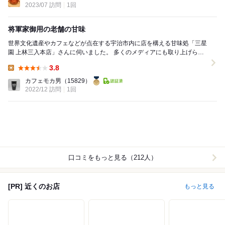
2023/07 訪問
1回
将軍家御用の老舗の甘味
世界文化遺産やカフェなどが点在する宇治市内に店を構える甘味処「三星
園 上林三入本店」さんに伺いました。 多くのメディアにも取り上げられ
ています。 ホームページには、『創業天正年...
3.8
Lunch:
カフェモカ男
（15829）
2022/12 訪問
1回
口コミをもっと見る（212人）
[PR] 近くのお店
もっと見る