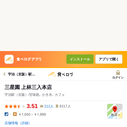
インストール
アプリで開く
宇治（京阪）駅グルメへ
ログイン
三星園 上林三入本店
宇治駅（京阪）/甘味処､ かき氷､ カフェ
3.51
212
人
8317
人
-
￥1,000～￥1,999
店舗情報（詳細）