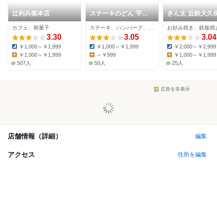
辻利兵衛本店
ステーキのどん 宇治
きん太 近鉄大久
店
カフェ、和菓子
ステーキ、ハンバーグ、ファミレス
3.30
3.05
3.04
￥1,000～￥1,999
￥1,000～￥1,999
￥2,000～￥2,999
Dinner:
Dinner:
Dinner:
￥1,000～￥1,999
～￥999
￥1,000～￥1,999
Lunch:
Lunch:
Lunch:
507人
50人
25人
広告を非表示
店舗情報（詳細）
編集
アクセス
住所を編集