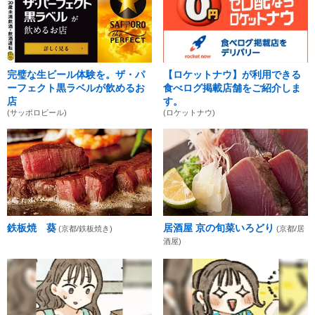
完璧な生ビール体験を。ザ・パ
【ロケットナウ】が利用できる
ーフェクト黒ラベルが飲めるお
食べログ掲載店舗をご紹介しま
店
す。
(サッポロビール)
(ロケットナウ)
鉄板焼 葵
居酒屋 京の旬菜いろどり
(京都/鉄板焼き)
(京都/居
酒屋)