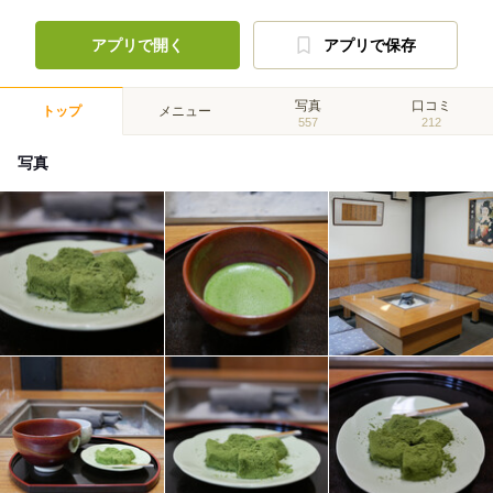
アプリで開く
アプリで保存
写真
口コミ
トップ
メニュー
557
212
写真