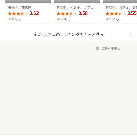
店
和菓子、甘味処
甘味処、和菓子、カフェ
甘味処、カフェ、麺
3.62
3.58
3.55
387人
381人
1647人
宇治×カフェ
のランキングをもっと見る
広告を非表示