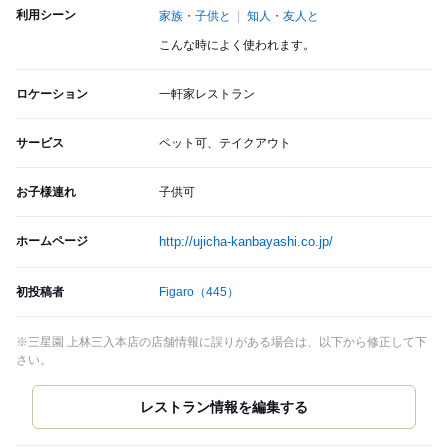
利用シーン
家族・子供と
知人・友人と
こんな時によく使われます。
ロケーション
一軒家レストラン
サービス
ペット可、テイクアウト
お子様連れ
子供可
ホームページ
http://ujicha-kanbayashi.co.jp/
初投稿者
Figaro
（445）
※三星園 上林三入本店の店舗情報に誤りがある場合は、以下から修正して下
さい。