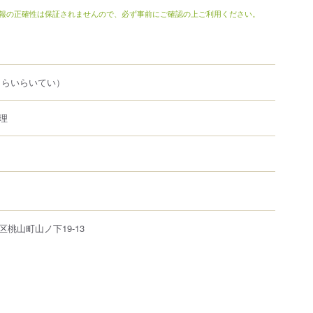
報の正確性は保証されませんので、必ず事前にご確認の上ご利用ください。
（らいらいてい）
理
区
桃山町山ノ下
19-13