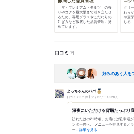
徹底した品質管理
コク
「ザ・プレミアム・モルツ」の香
クリ
りやコクを最大限まで引き立たせ
わら
るため、専用グラスやこだわりの
や麦
注ぎ方など徹底した品質管理に努
じる
めています。
口コミ
？
好みのあう人を
よっちゃんのパパ
口コミ 2,371件
フォロワー 4,220人
深夜にいただける背脂たっぷり
訪れたはの21時頃、お店には駐車場
ンター席へ。 メニューを拝見すると
ー...
詳細を見る