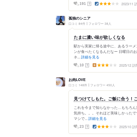
2023/11
？
191
孤独のシニア
口コミ 84件
フォロワー 38人
たまに濃い味が欲しくなる
駅から実家に帰る途中に、あるラーメ
ンが食べたくなるんだなー 日曜日の
ネ...
詳細を見る
2025/12 訪
？
10
お肉LOVE
口コミ 148件
フォロワー 450人
見つけてしもた。ご飯に合う！
これを今まで知らなかった…もちろん
気持ち。。。それほど美味しかったで
マシで...
詳細を見る
2025/10 訪
？
23