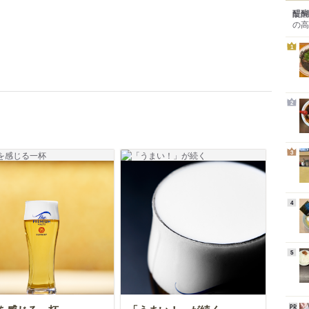
醍醐
の高
1
2
3
4
5