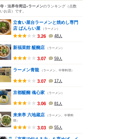
寺・法界寺周辺×ラーメン
のランキング
（点数
いお店）
です。
立食い屋台ラーメンと焼めし専門
店 ばんらい屋
（ラーメン）
3.26
48
人
新福菜館 醍醐店
（ラーメン）
3.07
59
人
ラーメン青龍
（ラーメン、中華料理）
3.07
17
人
京都醍醐 魂心家
（ラーメン）
3.06
81
人
来来亭 六地蔵店
（ラーメン、中華料
理）
3.03
55
人
「言葉で伝える力」を育めば、イ