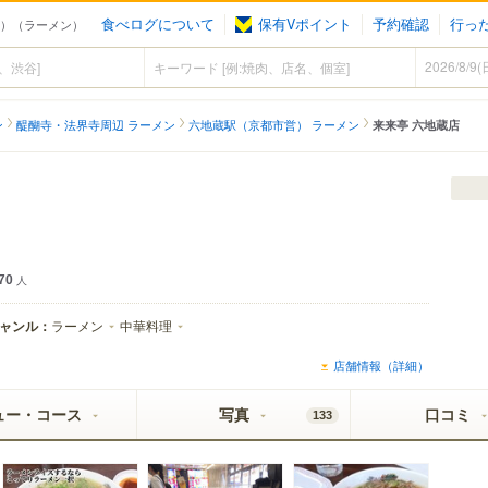
食べログについて
保有Vポイント
予約確認
行っ
営）（ラーメン）
ン
醍醐寺・法界寺周辺 ラーメン
六地蔵駅（京都市営） ラーメン
来来亭 六地蔵店
70
人
ャンル：
ラーメン
中華料理
店舗情報（詳細）
ュー・コース
写真
口コミ
133