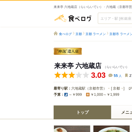
来来亭 六地蔵店（らいらいてい） - 六地蔵（京都市
食べログ
食べログ
京都
京都 ラーメン
京都市 ラーメ
来来亭 六地蔵店
（らいらいてい）
3.03
55
人
2
最寄り駅：
六地蔵駅（京都市営）
[
京都
]
ジ
予算：
～￥999
￥1,000～￥1,999
トップ
メニ