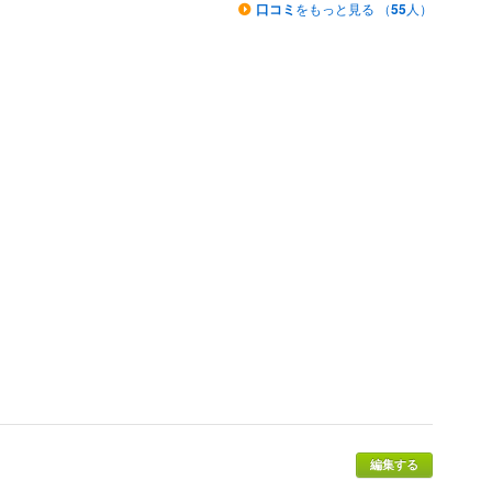
口コミ
をもっと見る （
55
人）