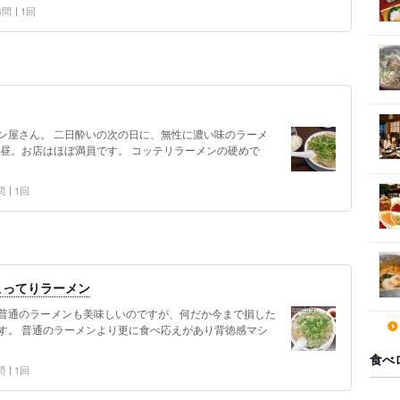
 訪問
1回
ン屋さん。 二日酔いの次の日に、無性に濃い味のラーメ
お昼。お店はほぼ満員です。 コッテリラーメンの硬めで
問
1回
こってりラーメン
普通のラーメンも美味しいのですが、何だか今まで損した
す。 普通のラーメンより更に食べ応えがあり背徳感マシ
食べ
問
1回