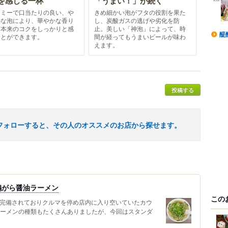
を感じる一杯
「うまい！」が続く
ーミーで口当たりの良い、や
きめ細かい泡がフタの役割を果た
かな泡により、華やかな香り
し、炭酸ガスの逃げや劣化を防
芽本来のコクをしっかりと感
止。美しい「神泡」によって、時
醍
ことができます。
間が経ってもうまいビールが味わ
えます。
投稿する
フォローすると、その人のオススメのお店から探せます。
鶏がら醤油ラーメン
この
が完備されておりクルマを停め店内に入り空いていたカウ
ラーメンの種類もたくさんありましたが、今回はスタンダ