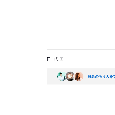
口コミ
？
好みのあう人を