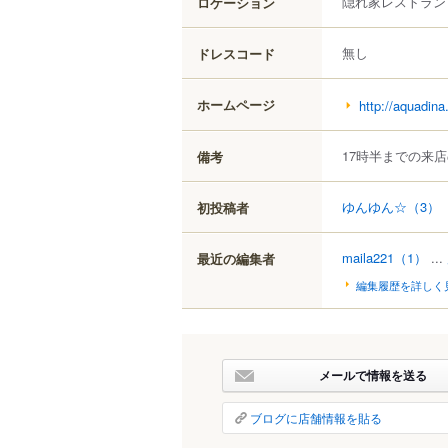
隠れ家レストラン
ロケーション
無し
ドレスコード
ホームページ
http://aquadin
17時半までの来
備考
ゆんゆん☆
（3）
初投稿者
maila221
（1）
...
最近の編集者
編集履歴を詳しく
メールで情報を送る
ブログに店舗情報を貼る