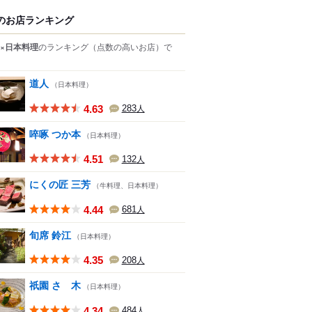
のお店ランキング
×日本料理
のランキング
（点数の高いお店）
で
道人
（日本料理）
4.63
283
人
啐啄 つか本
（日本料理）
4.51
132
人
にくの匠 三芳
（牛料理、日本料理）
4.44
681
人
旬席 鈴江
（日本料理）
4.35
208
人
祇園 さゝ木
（日本料理）
4.34
484
人