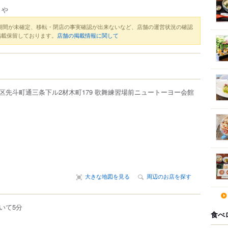
りや
期間が未確定、移転・閉店の事実確認が出来ないなど、店舗の運営状況の確認
掲載保留しております。
店舗の掲載情報に関して
区
先斗町通三条下ル2材木町179
歌舞練習場前ニュートーヨー会館
大きな地図を見る
周辺のお店を探す
いて5分
食べ