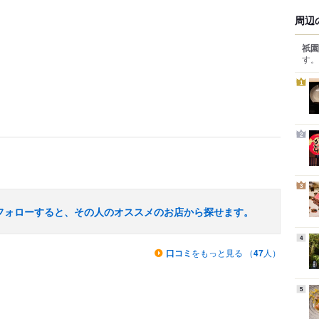
周辺
祇園
す。
1
2
3
フォローすると、その人のオススメのお店から探せます。
4
口コミ
をもっと見る （
47
人）
5