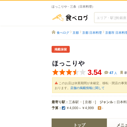
ほっこりや - 三条（日本料理）
食べログ
食べログ
京都
京都 日本料理
京都市 日本料
掲載保留
ほっこりや
3.54
47
人
8
このお店は休業期間が未確定、移転・閉店の事
おります。
店舗の掲載情報に関して
最寄り駅：
三条駅
[
京都
]
ジャンル：
日本料
予算：
￥4,000～￥4,999
-
トップ
メニ