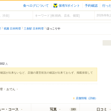
食べログについて
保有Vポイント
予約確認
行っ
理
祇園 日本料理
三条駅 日本料理
ほっこりや
502
人
実確認が出来ないなど、店舗の運営状況の確認が出来ておらず、掲載保留して
理
おでん
店舗情報（詳細）
ュー・コース
写真
口コミ
193