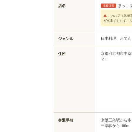
店名
ほっこ
掲載保留
このお店は休業
が出来ておらず、
日本料理、おでん
ジャンル
京都府
京都市中京
住所
２Ｆ
京阪三条駅から歩
交通手段
三条駅から189m