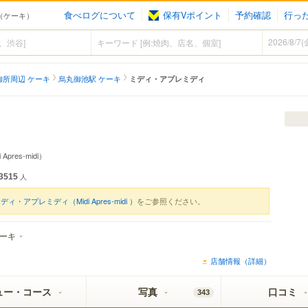
食べログについて
保有Vポイント
予約確認
行っ
御池（ケーキ）
御所周辺 ケーキ
烏丸御池駅 ケーキ
ミディ・アプレミディ
 Apres-midi）
3515
人
ディ・アプレミディ（Midi Apres-midi ）
をご参照ください。
ーキ
店舗情報（詳細）
ュー・コース
写真
口コミ
343