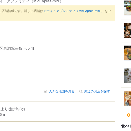
ィ・アプレミディ
（Midi Apres-midi）
の店舗情報です。新しい店舗は
ミディ・アプレミディ（Midi Apres-midi ）
をご
区
東洞院三条下ル
1F
大きな地図を見る
周辺のお店を探す
駅より徒歩約3分
5m
食べ