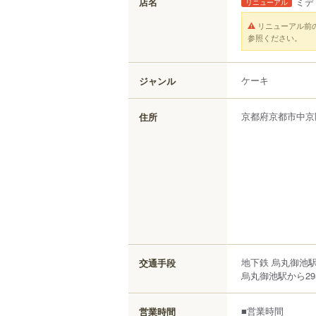
店名
ミデ
リニューアル
リニューアル前
参照ください。
ケーキ
ジャンル
京都府
京都市中京
住所
地下鉄 烏丸御池
交通手段
烏丸御池駅から29
■営業時間
営業時間