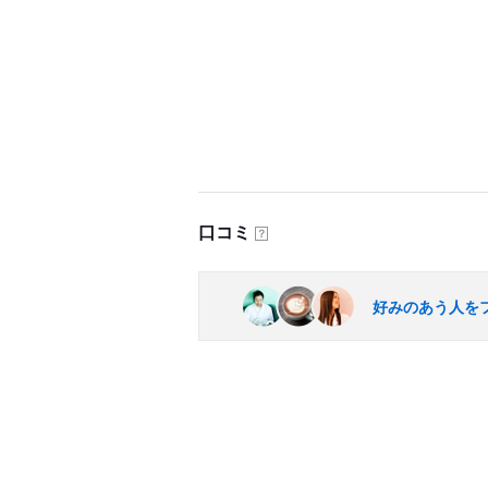
口コミ
？
好みのあう人を