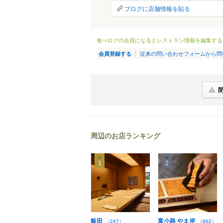
ブログに店舗情報を貼る
食べログの会員になるとレストラン情報を編集する
従来の問い合わせフォームから問
会員登録する
周辺のお店ランキング
1
2
飯田
富小路 やま岸
（247）
（662）