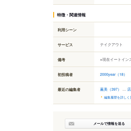
特徴・関連情報
利用シーン
テイクアウト
サービス
※現在イートイン
備考
2000year
（18）
初投稿者
薫美
（397）
...
店
最近の編集者
編集履歴を詳しく
メールで情報を送る