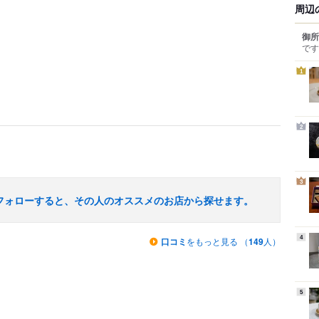
周辺
御所
です
1
2
3
フォローすると、その人のオススメのお店から探せます。
4
口コミ
をもっと見る （
149
人）
5