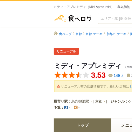
ミディ・アプレミディ（Midi Apres-midi） - 烏丸
食べログ
食べログ
京都
京都 ケーキ
京都市 ケーキ
リニューアル
ミディ・アプレミディ
（Midi
3.53
149
人
リニューアル前の店舗情報です。新しい店舗は
ミ
最寄り駅：
烏丸御池駅
[
京都
]
ジャンル：
ケ
予算：
-
-
トップ
メニ