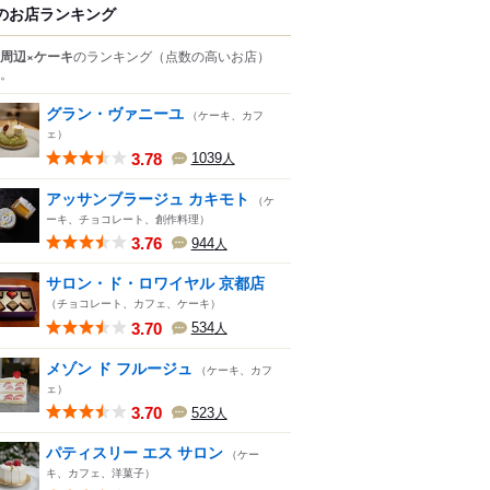
のお店ランキング
周辺×ケーキ
のランキング
（点数の高いお店）
。
グラン・ヴァニーユ
（ケーキ、カフ
ェ）
3.78
1039
人
アッサンブラージュ カキモト
（ケ
ーキ、チョコレート、創作料理）
3.76
944
人
サロン・ド・ロワイヤル 京都店
（チョコレート、カフェ、ケーキ）
3.70
534
人
メゾン ド フルージュ
（ケーキ、カフ
ェ）
3.70
523
人
パティスリー エス サロン
（ケー
キ、カフェ、洋菓子）