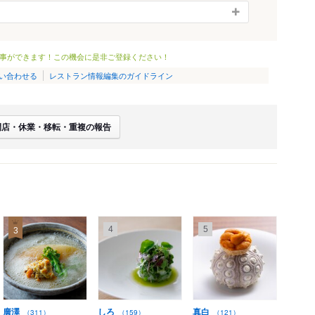
事ができます！この機会に是非ご登録ください！
い合わせる
レストラン情報編集のガイドライン
閉店・休業・移転・重複の報告
4
5
3
廣澤
しろ
真白
（311）
（159）
（121）