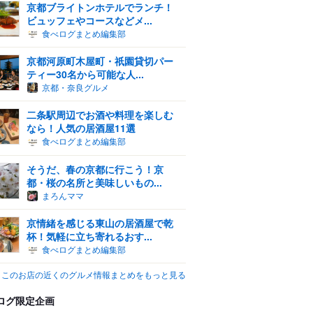
京都ブライトンホテルでランチ！
ビュッフェやコースなどメ...
食べログまとめ編集部
京都河原町木屋町・祇園貸切パー
ティー30名から可能な人...
京都・奈良グルメ
二条駅周辺でお酒や料理を楽しむ
なら！人気の居酒屋11選
食べログまとめ編集部
そうだ、春の京都に行こう！京
都・桜の名所と美味しいもの...
まろんママ
京情緒を感じる東山の居酒屋で乾
杯！気軽に立ち寄れるおす...
食べログまとめ編集部
このお店の近くのグルメ情報まとめをもっと見る
ログ限定企画