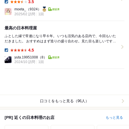
3.5
Dinner:
moeta_
（9324）
2025/02 訪問
1回
最高の日本料理屋
ふとした縁で常連になり早６年。 いつも活気のある店内で、今回もいた
だきました。 おすすめはまず造りの盛り合わせ。見た目も楽しいです
が、新鮮な旬のものが楽しめます。 そして牛筋...
4.5
Dinner:
yuta.19951008
（8）
2024/10 訪問
1回
口コミをもっと見る（96人）
[PR] 近くの日本料理のお店
もっと見る