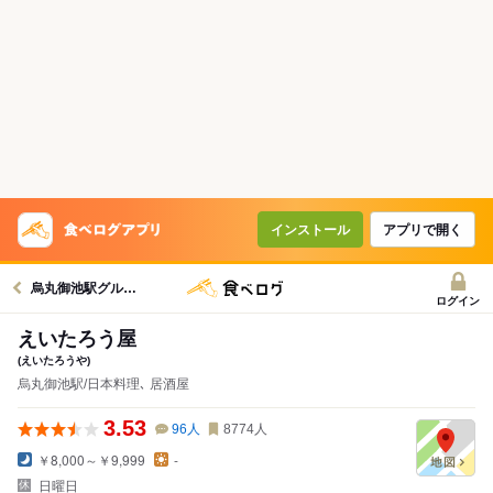
インストール
アプリで開く
烏丸御池駅グルメへ
ログイン
えいたろう屋
(えいたろうや)
烏丸御池駅/日本料理､ 居酒屋
3.53
96
人
8774
人
￥8,000～￥9,999
-
日曜日