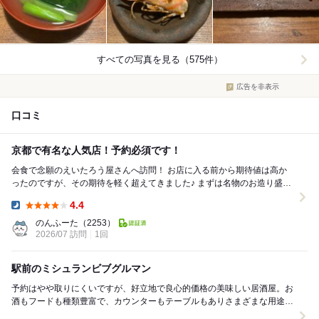
すべての写真を見る（575件）
広告を非表示
口コミ
京都で有名な人気店！予約必須です！
会食で念願のえいたろう屋さんへ訪問！ お店に入る前から期待値は高か
ったのですが、その期待を軽く超えてきました♪ まずは名物のお造り盛り
合わせ。運ばれてきた瞬間、思わず「...
4.4
Dinner:
のんふーた
（2253）
2026/07 訪問
1回
駅前のミシュランビブグルマン
予約はやや取りにくいですが、好立地で良心的価格の美味しい居酒屋。お
酒もフードも種類豊富で、カウンターもテーブルもありさまざまな用途で
使いやすいかと◎ 休日17時半に予約して伺...