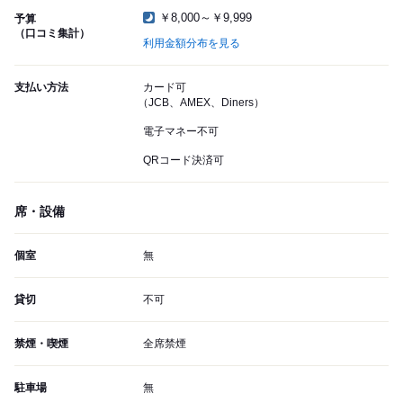
￥8,000～￥9,999
予算
（口コミ集計）
利用金額分布を見る
支払い方法
カード可
（JCB、AMEX、Diners）
電子マネー不可
QRコード決済可
席・設備
個室
無
貸切
不可
禁煙・喫煙
全席禁煙
駐車場
無