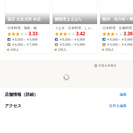
温石 左近太郎 本店
鰻割烹まえはら
眺河 先斗町～
日本料理、海鮮、鍋
うなぎ、日本料理、しゃぶしゃぶ
3.33
3.42
3.36
￥8,000～￥9,999
￥8,000～￥9,999
￥8,000～￥9,999
Dinner:
Dinner:
Dinner:
￥6,000～￥7,999
￥5,000～￥5,999
￥4,000～￥4,999
Lunch:
Lunch:
Lunch:
104人
145人
254人
広告を非表示
店舗情報（詳細）
編集
アクセス
住所を編集