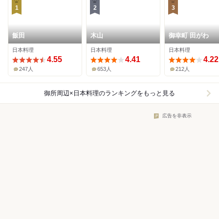
1
2
3
飯田
木山
御幸町 田がわ
日本料理
日本料理
日本料理
4.55
4.41
4.22
247人
653人
212人
御所周辺×日本料理
のランキングをもっと見る
広告を非表示