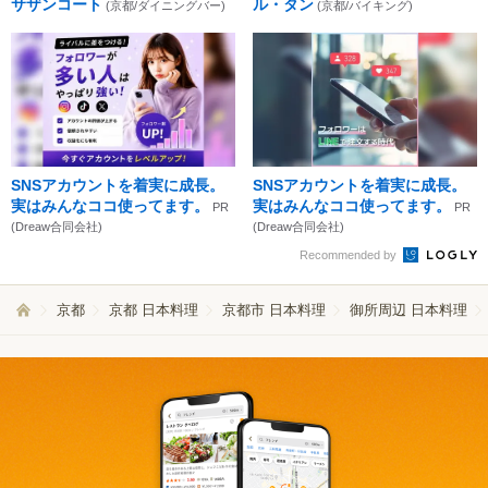
サザンコート
ル・タン
(京都/ダイニングバー)
(京都/バイキング)
SNSアカウントを着実に成長。
SNSアカウントを着実に成長。
実はみんなココ使ってます。
実はみんなココ使ってます。
PR
PR
(Dreaw合同会社)
(Dreaw合同会社)
Recommended by
京都
京都 日本料理
京都市 日本料理
御所周辺 日本料理