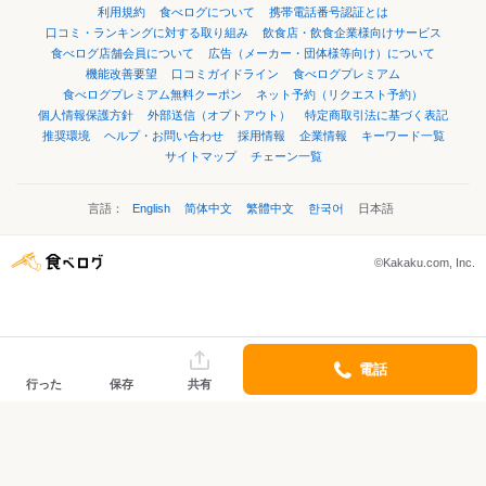
利用規約
食べログについて
携帯電話番号認証とは
口コミ・ランキングに対する取り組み
飲食店・飲食企業様向けサービス
食べログ店舗会員について
広告（メーカー・団体様等向け）について
機能改善要望
口コミガイドライン
食べログプレミアム
食べログプレミアム無料クーポン
ネット予約（リクエスト予約）
個人情報保護方針
外部送信（オプトアウト）
特定商取引法に基づく表記
推奨環境
ヘルプ・お問い合わせ
採用情報
企業情報
キーワード一覧
サイトマップ
チェーン一覧
言語：
English
简体中文
繁體中文
한국어
日本語
©Kakaku.com, Inc.
電話
行った
保存
共有