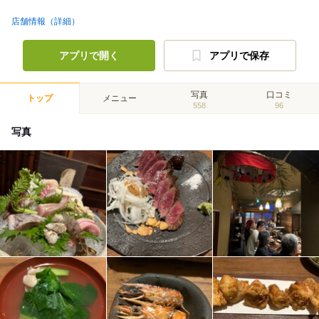
店舗情報（詳細）
アプリで開く
アプリで保存
写真
口コミ
トップ
メニュー
558
96
写真