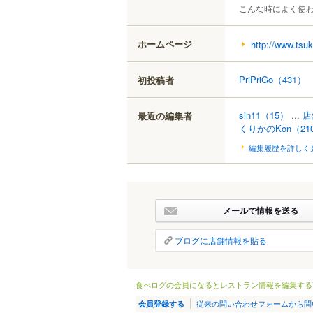
こんな時によく使
ホームページ
http://www.tsuk
PriPriGo
（431）
初投稿者
sin11
（15）
...
店
最近の編集者
くりかのKon
（21
編集履歴を詳しく
メールで情報を送る
ブログに店舗情報を貼る
食べログの会員になるとレストラン情報を編集する
従来の問い合わせフォームから問
会員登録する