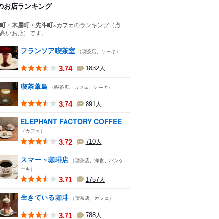
のお店ランキング
町・木屋町・先斗町×カフェ
のランキング
（点
高いお店）
です。
フランソア喫茶室
（喫茶店、ケーキ）
3.74
1832
人
喫茶葦島
（喫茶店、カフェ、ケーキ）
3.74
891
人
ELEPHANT FACTORY COFFEE
（カフェ）
3.72
710
人
スマート珈琲店
（喫茶店、洋食、パンケ
ーキ）
3.71
1757
人
生きている珈琲
（喫茶店、カフェ）
3.71
788
人