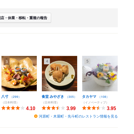
閉店・休業・移転・重複の報告
4
5
3
八寸
食堂 みやざき
タカヤマ
（299）
（305）
（108）
（日本料理）
（日本料理）
（イノベーティブ）
4.10
3.99
3.95
河原町・木屋町・先斗町のレストラン情報を見る