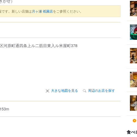
きがせ）
報です。新しい店舗は
月ヶ瀬 祇園店
をご参照ください。
区
河原町通四条上ル二筋目東入ル米屋町378
大きな地図を見る
周辺のお店を探す
53m
食べ