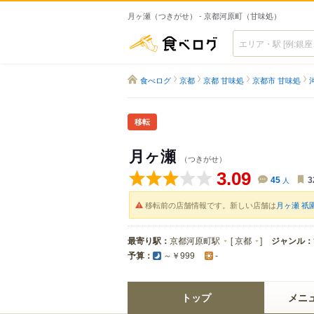
月ヶ瀬（つきがせ） - 京都河原町（甘味処）
食べログ
食べログ
京都
京都 甘味処
京都市 甘味処
移転
月ヶ瀬
（つきがせ）
3.09
45
人
3
移転前の店舗情報です。新しい店舗は
月ヶ瀬 祇
最寄り駅：
京都河原町駅
[
京都
]
ジャンル：
予算：
～￥999
-
トップ
メニ