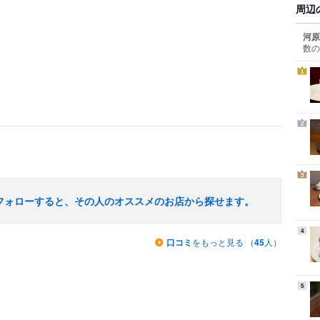
周辺
河原
数の
1
2
3
フォローすると、その人のオススメのお店から探せます。
4
口コミ
をもっと見る （
45
人）
5