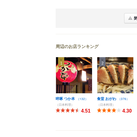
周辺のお店ランキング
1
2
啐啄 つか本
食堂 おがわ
（132）
（376）
（日本料理）
（日本料理）
4.51
4.30