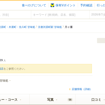
食べログについて
保有Vポイント
予約確認
行っ
河原町・木屋町・先斗町 甘味処
京都河原町駅 甘味処
月ヶ瀬
29
人
園店
をご参照ください。
甘味処
店舗情報（詳細）
ュー・コース
写真
口コミ
56