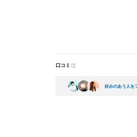
口コミ
？
好みのあう人を