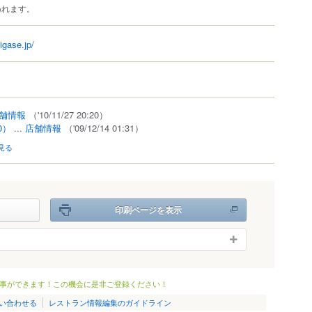
われます。
igase.jp/
舗情報
（'10/11/27 20:20）
0）
...
店舗情報
（'09/12/14 01:31）
見る
印刷ページを表示
事ができます！この機会に是非ご登録ください！
い合わせる
レストラン情報編集のガイドライン