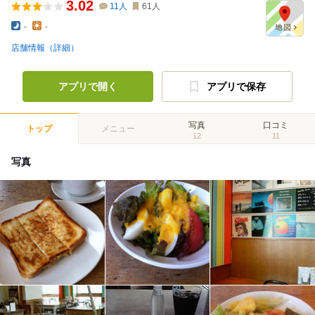
3.02
11
人
61
人
-
-
店舗情報（詳細）
アプリで開く
アプリで保存
写真
口コミ
トップ
メニュー
12
11
写真