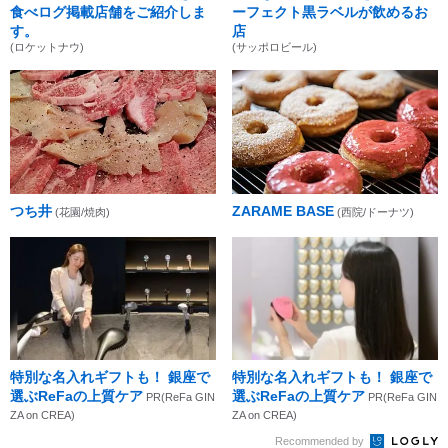
食べログ掲載店舗をご紹介しま
ーフェクト黒ラベルが飲めるお
す。
店
(ロケットナウ)
(サッポロビール)
つち井
ZARAME BASE
(花園/焼肉)
(西院/ドーナツ)
特別な名入れギフトも！ 銀座で
特別な名入れギフトも！ 銀座で
選ぶReFaの上質ケア
選ぶReFaの上質ケア
PR(ReFa GIN
PR(ReFa GIN
ZA on CREA)
ZA on CREA)
Recommended by