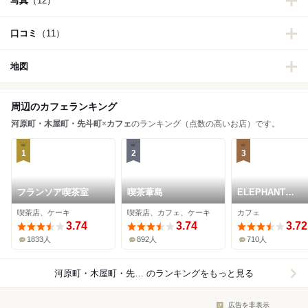
写真
（12）
口コミ
（11）
地図
周辺のカフェランキング
河原町・木屋町・先斗町
×
カフェ
のランキング（点数の高いお店）です。
1
2
3
フランソア喫茶室
喫茶葦島
ELEPHANT
FACTORY COFF
喫茶店、ケーキ
喫茶店、カフェ、ケーキ
カフェ
3.74
3.74
3.72
1833人
892人
710人
河原町・木屋町・先斗町×カフェ
のランキングをもっと見る
広告を非表示