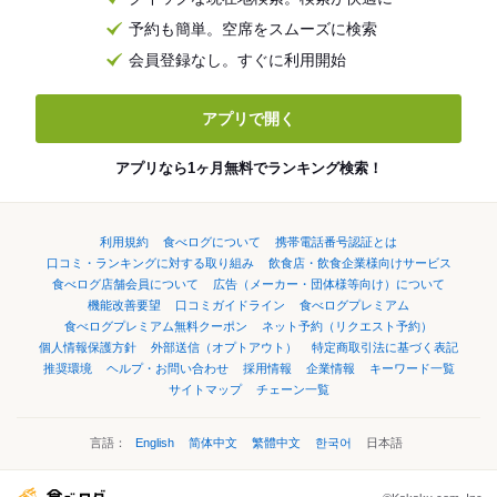
予約も簡単。空席をスムーズに検索
会員登録なし。すぐに利用開始
アプリで開く
アプリなら1ヶ月無料でランキング検索！
利用規約
食べログについて
携帯電話番号認証とは
口コミ・ランキングに対する取り組み
飲食店・飲食企業様向けサービス
食べログ店舗会員について
広告（メーカー・団体様等向け）について
機能改善要望
口コミガイドライン
食べログプレミアム
食べログプレミアム無料クーポン
ネット予約（リクエスト予約）
個人情報保護方針
外部送信（オプトアウト）
特定商取引法に基づく表記
推奨環境
ヘルプ・お問い合わせ
採用情報
企業情報
キーワード一覧
サイトマップ
チェーン一覧
言語：
English
简体中文
繁體中文
한국어
日本語