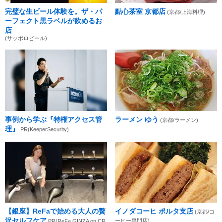
完璧な生ビール体験を。ザ・パ
點心茶室 京都店
(京都/上海料理)
ーフェクト黒ラベルが飲めるお
店
(サッポロビール)
事例から学ぶ『特権アクセス管
ラーメン ゆう
(京都/ラーメン)
理』
PR(KeeperSecurity)
【銀座】ReFaで始める大人の贅
イノダコーヒ ポルタ支店
(京都/コ
沢セルフケア
ーヒー専門店)
PR(ReFa GINZA on CR