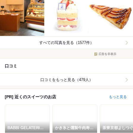
すべての写真を見る（1577件）
広告を非表示
口コミ
口コミをもっと見る（479人）
[PR] 近くのスイーツのお店
もっと見る
BABBI GELATERIA
かき氷と燻製牛肉寿司
茶寮京都よしつ
KYOTO
えんとつ KYOTO