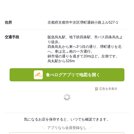
住所
京都府京都市中京区堺町通錦小路上ル527-1
交通手段
阪急烏丸駅、地下鉄四条駅、市バス四条烏丸よ
り徒歩。
四条烏丸から東へ3つ目の通り、堺町通りを北
へ。車は北→南の一方通行。
錦市場の通りを過ぎて20mほど。左側です。
烏丸駅から326m
食べログアプリで地図を開く
広告を非表示
気になるお店を保存すると、いつでも確認できます。
アプリなら会員登録なし