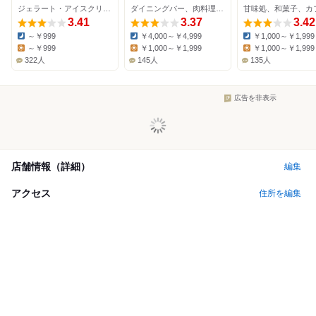
ジェラート・アイスクリーム、カフェ、洋菓子
ダイニングバー、肉料理、かき氷
甘味処、和菓子、カ
3.41
3.37
3.42
～￥999
￥4,000～￥4,999
￥1,000～￥1,999
Dinner:
Dinner:
Dinner:
～￥999
￥1,000～￥1,999
￥1,000～￥1,999
Lunch:
Lunch:
Lunch:
322人
145人
135人
広告を非表示
店舗情報（詳細）
編集
アクセス
住所を編集