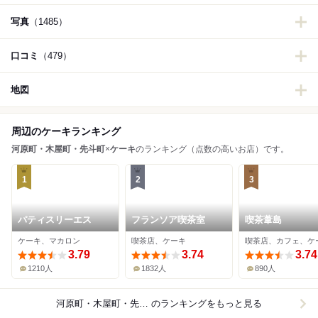
写真
（1485）
口コミ
（479）
地図
周辺のケーキランキング
河原町・木屋町・先斗町
×
ケーキ
のランキング（点数の高いお店）です。
1
2
3
パティスリーエス
フランソア喫茶室
喫茶葦島
ケーキ、マカロン
喫茶店、ケーキ
喫茶店、カフェ、ケ
3.79
3.74
3.74
1210人
1832人
890人
河原町・木屋町・先斗町×ケーキ
のランキングをもっと見る