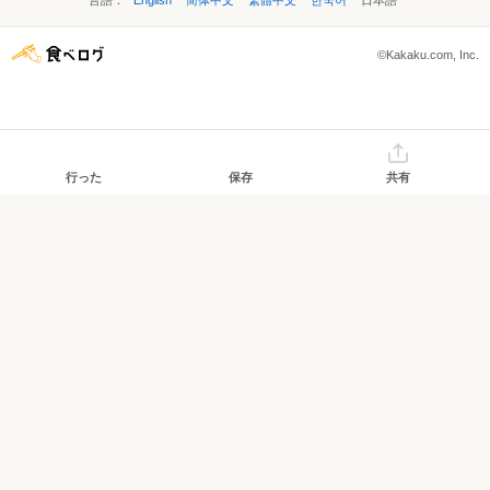
言語：
English
简体中文
繁體中文
한국어
日本語
©Kakaku.com, Inc.
行った
保存
共有