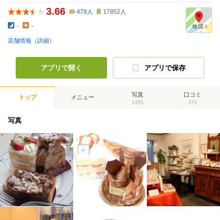
3.66
479
人
17852
人
-
-
店舗情報（詳細）
アプリで開く
アプリで保存
写真
口コミ
トップ
メニュー
1485
479
写真