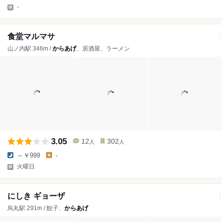
-
食堂マルマサ
山ノ内駅 346m /
からあげ
、居酒屋、ラーメン
3.05
12
302
人
人
～￥999
-
火曜日
にしき ギョーザ
烏丸駅 291m / 餃子、
からあげ