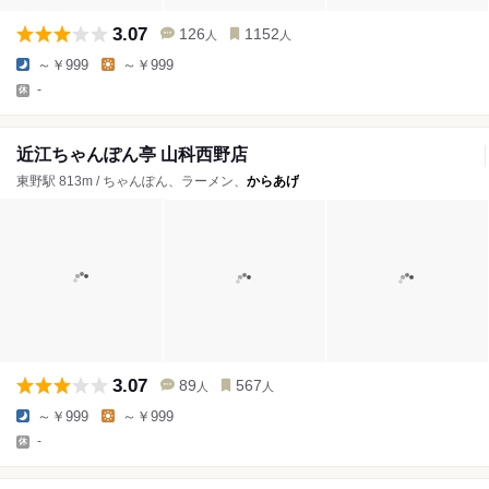
3.07
126
1152
人
人
～￥999
～￥999
-
近江ちゃんぽん亭 山科西野店
東野駅 813m / ちゃんぽん、ラーメン、
からあげ
3.07
89
567
人
人
～￥999
～￥999
-