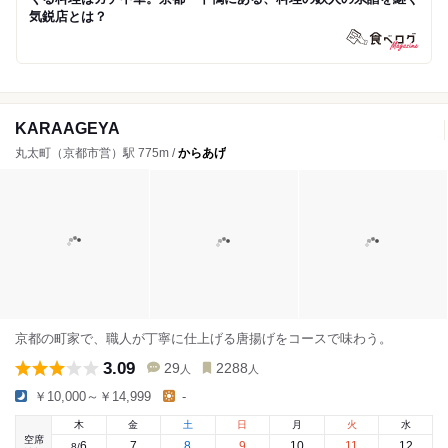
気鋭店とは？
KARAAGEYA
丸太町（京都市営）駅 775m /
からあげ
京都の町家で、職人が丁寧に仕上げる唐揚げをコースで味わう。
3.09
29
2288
人
人
￥10,000～￥14,999
-
木
金
土
日
月
火
水
空席
6
7
8
9
10
11
12
8
/