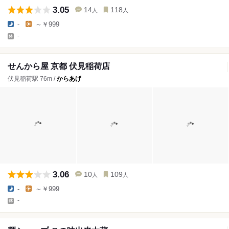
3.05
14
118
人
人
-
～￥999
-
せんから屋 京都 伏見稲荷店
伏見稲荷駅 76m /
からあげ
3.06
10
109
人
人
-
～￥999
-