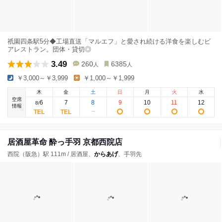
祇園四条駅5分◆工場直送「マルエフ」と愛され続ける洋食を楽しむビ
アレストラン。団体・貸切◎
3.49
260
6385
人
人
￥3,000～￥3,999
￥1,000～￥1,999
木
金
土
日
月
火
水
空席
6
7
8
9
10
11
12
8
/
情報
居酒屋革命 酔っ手羽 京都西院店
西院（阪急）駅 111m / 居酒屋、
からあげ
、手羽先