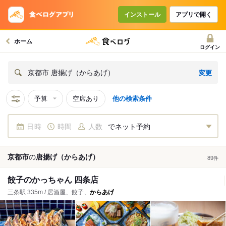
インストール
アプリで開く
ホーム
ログイン
変更
京都市 唐揚げ（からあげ）
予算
空席あり
他の検索条件
日時
時間
人数
でネット予約
京都市
の
唐揚げ（からあげ）
89
件
餃子のかっちゃん 四条店
三条駅 335m / 居酒屋、餃子、
からあげ