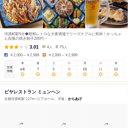
河原町駅5分◆昭和レトロな大衆酒場でリーズナブルに乾杯！かっちゃ
ん自慢の焼き餃子200円～
3.01
4
75
人
人
￥2,000～￥2,999
￥2,000～￥2,999
木
金
土
日
月
火
水
空席
6
7
8
9
10
11
12
8
/
情報
ビヤレストラン ミュンヘン
京都河原町駅 127m / ビアホール、洋食、
からあげ