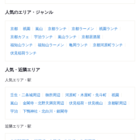
人気のエリア・ジャンル
京都
祇園
嵐山
京都ランチ
京都ラーメン
祇園ランチ
京都カフェ
宇治ランチ
嵐山ランチ
京都居酒屋
福知山ランチ
福知山ラーメン
亀岡ランチ
京都河原町ランチ
伏見稲荷ランチ
人気・近隣エリア
人気エリア・駅
壬生・二条城周辺
御所周辺
河原町・木屋町・先斗町
祇園
嵐山
金閣寺・北野天満宮周辺
伏見稲荷・伏見桃山
京都駅周辺
宇治
下鴨神社・北白川・銀閣寺
近隣エリア・駅