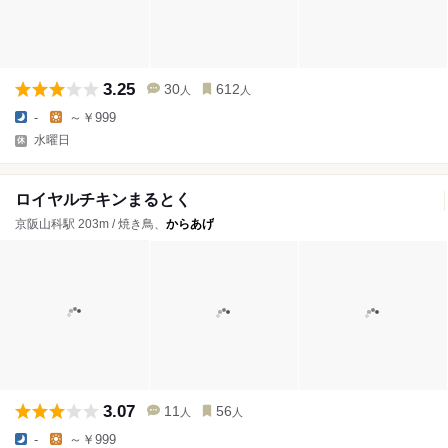
3.25
30
612
人
人
-
～￥999
水曜日
ロイヤルチキンまるとく
京阪山科駅 203m / 焼き鳥、
からあげ
3.07
11
56
人
人
-
～￥999