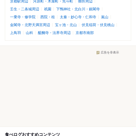
京都駅周辺
河原町・木屋町・先斗町
御所周辺
壬生・二条城周辺
祇園
下鴨神社・北白川・銀閣寺
一乗寺・修学院
西院・桂
太秦・妙心寺・仁和寺
嵐山
金閣寺・北野天満宮周辺
宝ヶ池・北山
伏見稲荷・伏見桃山
上鳥羽
山科
醍醐寺・法界寺周辺
京都市南部
広告を非表示
食べログおすすめコンテンツ