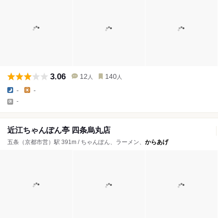
3.06
12
140
人
人
-
-
-
近江ちゃんぽん亭 四条烏丸店
五条（京都市営）駅 391m / ちゃんぽん、ラーメン、
からあげ