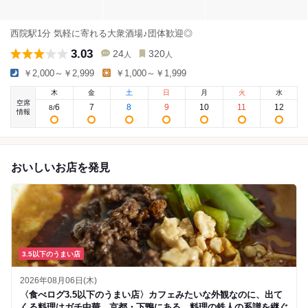
西院駅1分 気軽に寄れる大衆酒場♪団体歓迎◎
3.03
24
320
人
人
￥2,000～￥2,999
￥1,000～￥1,999
木
金
土
日
月
火
水
空席
6
7
8
9
10
11
12
8
/
情報
おいしいお店を発見
3.5以下のうまい店
2026年08月06日(木)
〈食べログ3.5以下のうまい店〉カフェみたいな外観なのに、出て
くる料理はガチ中華。京都・下鴨にある、料理の鉄人の系譜を継ぐ