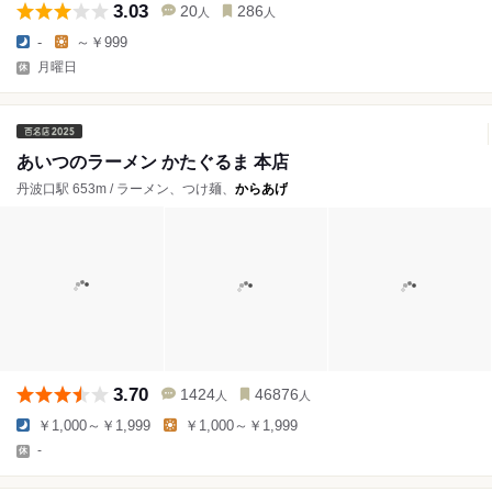
3.03
20
286
人
人
-
～￥999
月曜日
あいつのラーメン かたぐるま 本店
丹波口駅 653m / ラーメン、つけ麺、
からあげ
3.70
1424
46876
人
人
￥1,000～￥1,999
￥1,000～￥1,999
-