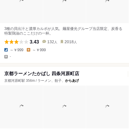
3種の貝出汁と濃厚カルボが人気。麺屋優光グループ当店限定、炭香る
特製鶏油のここだけの一杯。
3.43
132
2018
人
人
～￥999
～￥999
-
京都ラーメンたかばし 四条河原町店
京都河原町駅 356m / ラーメン、餃子、
からあげ