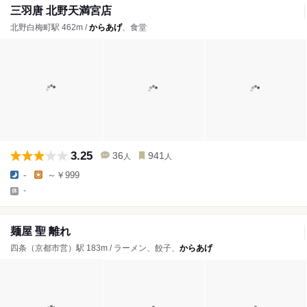
三羽唐 北野天満宮店
北野白梅町駅 462m /
からあげ
、食堂
3.25
36
941
人
人
-
～￥999
-
麺屋 聖 離れ
四条（京都市営）駅 183m / ラーメン、餃子、
からあげ