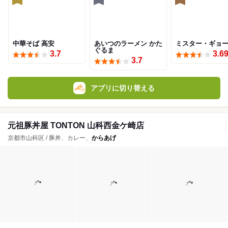
中華そば 高安
あいつのラーメン かた
ミスター・ギョ
ぐるま
3.7
3.6
3.7
アプリに切り替える
元祖豚丼屋 TONTON 山科西金ケ崎店
京都市山科区 / 豚丼、カレー、
からあげ