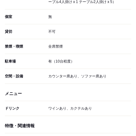
ーブル4人掛け x 1 テーブル2人掛け x 5）
個室
無
貸切
不可
禁煙・喫煙
全席禁煙
駐車場
有（10台程度）
空間・設備
カウンター席あり、ソファー席あり
メニュー
ドリンク
ワインあり、カクテルあり
特徴・関連情報