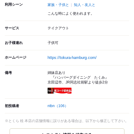
利用シーン
家族・子供と
知人・友人と
こんな時によく使われます。
サービス
テイクアウト
お子様連れ
子供可
ホームページ
https://tokura-hamburg.com/
備考
姉妹店あり
『ハンバーグダイニング たくみ』
京田辺市、JR同志社前駅より徒歩2分
瓶コーク提供店
初投稿者
ntbn
（106）
※とくら 桂 本店の店舗情報に誤りがある場合は、以下から修正して下さい。