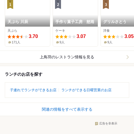
1
2
3
天ぷら 川辰
手作り菓子工房 慈雨
グリルさとう
天ぷら
ケーキ
洋食
3.70
3.07
3.05
171人
9人
9人
上鳥羽
のレストラン情報を見る
ランチのお店を探す
子連れでランチができるお店
ランチができる日曜営業のお店
関連の情報をすべて表示する
広告を非表示