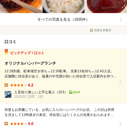
すべての写真を見る（1835件）
広告を非表示
口コミ
ピックアップ！口コミ
オリジナルハンバーグランチ
12:28到着、駐車場空き待ち→12:30駐車。 先客13名待ち→12:43入店。
店舗隣に待合室があり、猛暑の中空調が効いた待合室で入店案内を待つ。
オリジナルハンバーグランチ300g 1,260円。 カウンター席に案内され
4.2
た。 和風おろしハンバーグランチ300g 1...
Lunch:
人見知り激しい上手な素人
（323）
2025/07 訪問
1回
何度もお邪魔している、お気に入りのハンバーグのお店。 この日は所用
を済まして12時過ぎの来店、待合室にはたくさんの先客がおられます。
入り口で名前を書いて、メニューをもらって待...
4.0