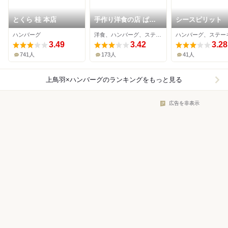
とくら 桂 本店
手作り洋食の店 ぱ・
シースピリット
らんて
ハンバーグ
洋食、ハンバーグ、ステーキ
3.49
3.42
3.28
741人
173人
41人
上鳥羽×ハンバーグ
のランキングをもっと見る
広告を非表示