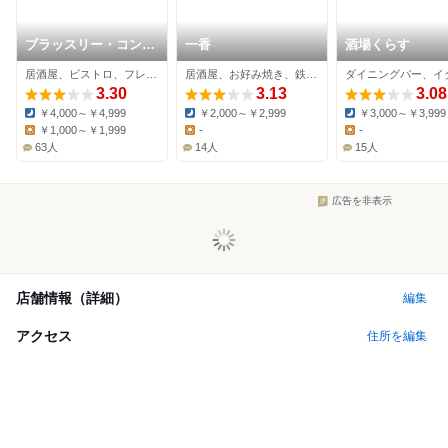
ブラッスリー・コント
一香
酒場くらす
ワール
居酒屋、ビストロ、フレンチ
居酒屋、お好み焼き、鉄板焼き
3.30
3.13
3.08
￥4,000～￥4,999
￥2,000～￥2,999
￥3,000～￥3,999
Dinner:
Dinner:
Dinner:
￥1,000～￥1,999
-
-
Lunch:
Lunch:
Lunch:
63人
14人
15人
広告を非表示
店舗情報（詳細）
編集
アクセス
住所を編集