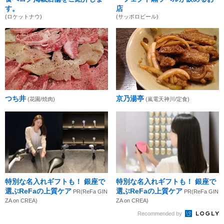
す。
店
(ロケットナウ)
(サッポロビール)
つち井
京乃湯亭
(花園/焼肉)
(嵐電天神川/定食)
特別な名入れギフトも！ 銀座で
特別な名入れギフトも！ 銀座で
選ぶReFaの上質ケア
選ぶReFaの上質ケア
PR(ReFa GIN
PR(ReFa GIN
ZA on CREA)
ZA on CREA)
Recommended by