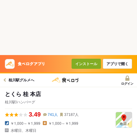
インストール
アプリで開く
桂川駅グルメへ
ログイン
とくら 桂 本店
桂川駅/ハンバーグ
3.49
741
人
37187
人
￥1,000～￥1,999
￥1,000～￥1,999
水曜日、木曜日