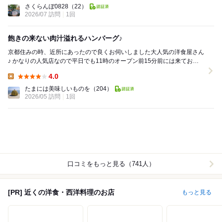
Lunch:
さくらんぼ0828
（22）
2026/07 訪問
1回
飽きの来ない肉汁溢れるハンバーグ♪
京都住みの時、近所にあったので良くお伺いしました大人気の洋食屋さん
♪ かなりの人気店なので平日でも11時のオープン前15分前には来てお店
前に置かれた受付リストに名前を書く事を...
4.0
Lunch:
たまには美味しいものを
（204）
2026/05 訪問
1回
口コミをもっと見る（741人）
[PR] 近くの洋食・西洋料理のお店
もっと見る