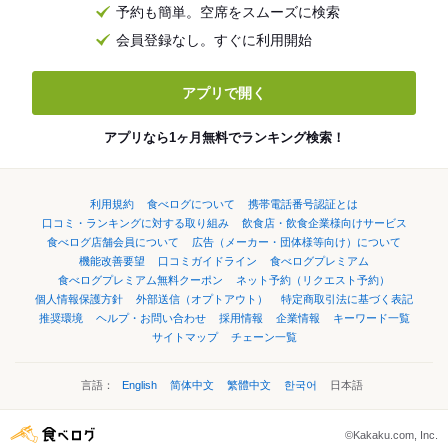
予約も簡単。空席をスムーズに検索
会員登録なし。すぐに利用開始
アプリで開く
アプリなら1ヶ月無料でランキング検索！
利用規約
食べログについて
携帯電話番号認証とは
口コミ・ランキングに対する取り組み
飲食店・飲食企業様向けサービス
食べログ店舗会員について
広告（メーカー・団体様等向け）について
機能改善要望
口コミガイドライン
食べログプレミアム
食べログプレミアム無料クーポン
ネット予約（リクエスト予約）
個人情報保護方針
外部送信（オプトアウト）
特定商取引法に基づく表記
推奨環境
ヘルプ・お問い合わせ
採用情報
企業情報
キーワード一覧
サイトマップ
チェーン一覧
言語：
English
简体中文
繁體中文
한국어
日本語
©Kakaku.com, Inc.