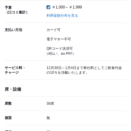
￥1,000～￥1,999
予算
（口コミ集計）
利用金額分布を見る
支払い方法
カード可
電子マネー不可
QRコード決済可
（d払い、au PAY）
サービス料・
12月30日～1月4日まで奉仕料としてご飲食代金
チャージ
の10％を頂戴いたします。
席・設備
席数
38席
個室
無