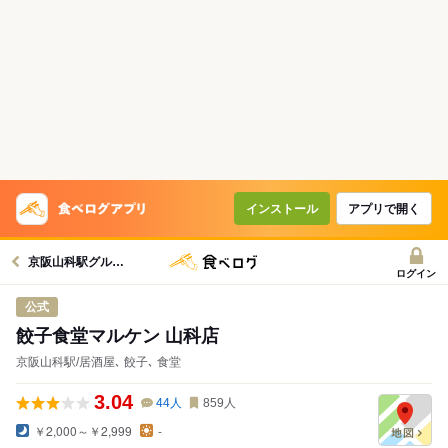
コースで使えるクーポン
戻る
クーポンを利用せず予約する
インストール
アプリで開く
京阪山科駅グルメへ
ログイン
公式
餃子食堂マルケン 山科店
京阪山科駅/居酒屋､ 餃子､ 食堂
3.04
44
人
859
人
￥2,000～￥2,999
-