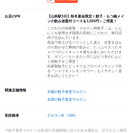
お店のPR
【山科駅3分】秋冬宴会限定！餃子・もつ鍋メイ
ンの飲み放題付コースを3,500円～ご用意！
こだわりの自家製「マルケン焼餃子」は、にん
にくを使用せず国産の具材にこだわり、毎日店
内で仕込んでいます。
高温で焼上げるパリッとした皮と、生姜をほん
のり効かせた豚肉の旨みと、たっぷり入ったキ
ャベツのシャキシャキ感をお楽しみいただけま
す。ガツン！といきたい方にはピリ辛のにんに
く焼餃子をご用意！
自家製餃子にピッタリなフローズンマシンで作
る『シャリキンレモンサワー』もイチオシ！是
非お試しください！
関連店舗情報
京都の餃子食堂マルケン
全国の餃子食堂マルケン
初投稿者
グルマンB’
（599）
※餃子食堂マルケン 山科店の店舗情報に誤りがある場合は、以下からご報告