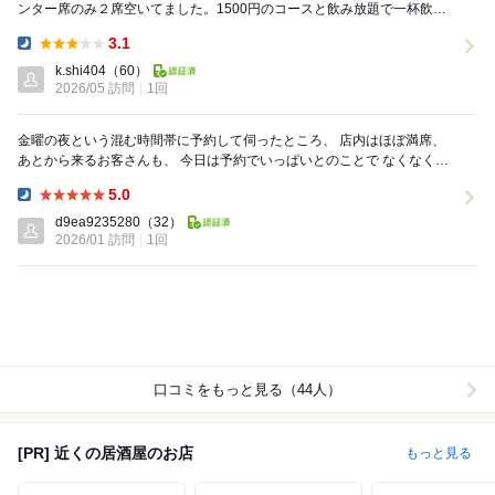
ンター席のみ２席空いてました。1500円のコースと飲み放題で一杯飲み
ました。料理はけっこうでてきてお腹がいっぱいに...
3.1
Dinner:
k.shi404
（60）
2026/05 訪問
1回
金曜の夜という混む時間帯に予約して伺ったところ、 店内はほぼ満席、
あとから来るお客さんも、 今日は予約でいっぱいとのことで なくなく諦
めるほどの人気店でした！ かなり混んで...
5.0
Dinner:
d9ea9235280
（32）
2026/01 訪問
1回
口コミをもっと見る（44人）
[PR] 近くの居酒屋のお店
もっと見る