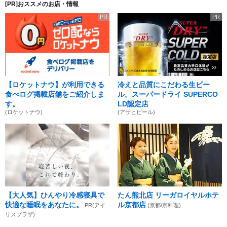
[PR]おススメのお店・情報
PR
PR
【ロケットナウ】が利用できる
冷えと品質にこだわる生ビー
食べログ掲載店舗をご紹介しま
ル。スーパードライ SUPERCO
す。
LD認定店
(ロケットナウ)
(アサヒビール)
【大人気】ひんやり冷感寝具で
たん熊北店 リーガロイヤルホテ
快適な睡眠をあなたに。
ル京都店
PR(アイ
(京都/京料理)
リスプラザ)