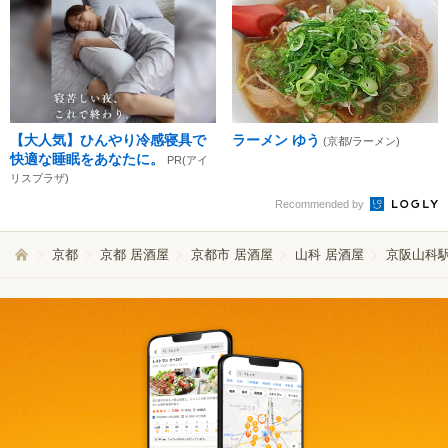
【大人気】ひんやり冷感寝具で
ラーメン ゆう
(京都/ラーメン)
快適な睡眠をあなたに。
PR(アイ
リスプラザ)
Recommended by
京都
京都 居酒屋
京都市 居酒屋
山科 居酒屋
京阪山科駅