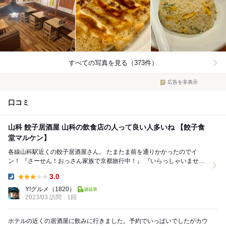
すべての写真を見る（373件）
広告を非表示
口コミ
山科 餃子居酒屋 山科の飲食店の人って良い人多いね 【餃子食
堂マルケン】
各線山科駅近くの餃子居酒屋さん。 たまたま前を通りかかったのでイ
ン！ 『さーせん！おっさん家族で京都旅行中！』 『いらっしゃいませー
(*´▽｀*)』 『ニンニク...
3.0
Dinner:
Y!グルメ
（1820）
2023/03 訪問
1回
ホテルの近くの居酒屋に飲みに行きました。予約でいっぱいでしたがカウ