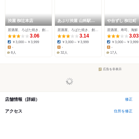
渋屋 椥辻本店
あぶり渋屋 山科駅前
や台ずし 椥辻町
店
居酒屋、ろばた焼き、創作料理
居酒屋、ろばた焼き、創作料理
居酒屋、寿司、海鮮
3.06
3.14
3.03
￥3,000～￥3,999
￥3,000～￥3,999
￥3,000～￥3,999
Dinner:
Dinner:
Dinner:
-
-
-
Lunch:
Lunch:
Lunch:
8人
32人
17人
広告を非表示
店舗情報（詳細）
修正
アクセス
住所を修正