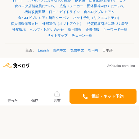
口コミ・ランキングに対する取り組み
飲食店・飲食企業様向けサービス
食べログ店舗会員について
広告（メーカー・団体様等向け）について
機能改善要望
口コミガイドライン
食べログプレミアム
食べログプレミアム無料クーポン
ネット予約（リクエスト予約）
個人情報保護方針
外部送信（オプトアウト）
特定商取引法に基づく表記
推奨環境
ヘルプ・お問い合わせ
採用情報
企業情報
キーワード一覧
サイトマップ
チェーン一覧
言語：
English
简体中文
繁體中文
한국어
日本語
©Kakaku.com, Inc.
電話・ネット予約
行った
保存
共有