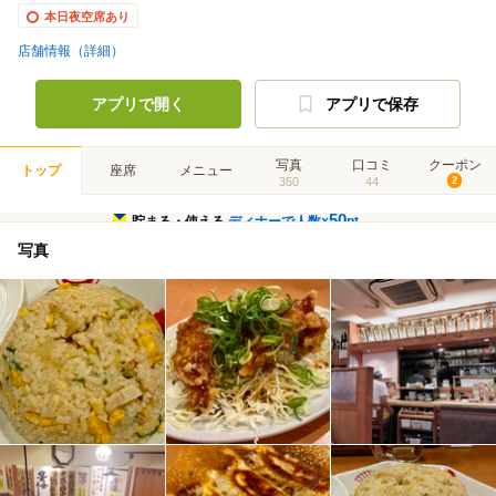
本日夜空席あり
店舗情報（詳細）
アプリで開く
アプリで保存
写真
口コミ
クーポン
トップ
座席
メニュー
350
44
2
50
貯まる・使える
ディナーで人数×
pt
写真