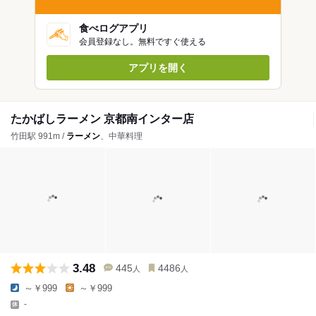
食べログアプリ
会員登録なし。無料ですぐ使える
アプリを開く
たかばしラーメン 京都南インター店
竹田駅 991m /
ラーメン
、中華料理
3.48
445
4486
人
人
～￥999
～￥999
-