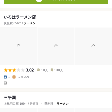
いろはラーメン店
伏見駅 656m /
ラーメン
3.02
10
130
人
人
-
～￥999
-
三平園
上鳥羽口駅 199m / 居酒屋、中華料理、
ラーメン