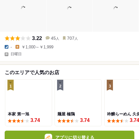
3.22
45
707
人
人
-
￥1,000～￥1,999
日曜日
このエリアで人気のお店
1
2
3
本家 第一旭
麺屋 極鶏
吟醸らーめん 久
3.74
3.74
3.7
アプリに切り替える