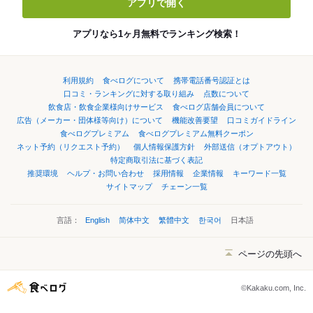
アプリで開く
アプリなら1ヶ月無料でランキング検索！
利用規約
食べログについて
携帯電話番号認証とは
口コミ・ランキングに対する取り組み
点数について
飲食店・飲食企業様向けサービス
食べログ店舗会員について
広告（メーカー・団体様等向け）について
機能改善要望
口コミガイドライン
食べログプレミアム
食べログプレミアム無料クーポン
ネット予約（リクエスト予約）
個人情報保護方針
外部送信（オプトアウト）
特定商取引法に基づく表記
推奨環境
ヘルプ・お問い合わせ
採用情報
企業情報
キーワード一覧
サイトマップ
チェーン一覧
言語：
English
简体中文
繁體中文
한국어
日本語
ページの先頭へ
©Kakaku.com, Inc.