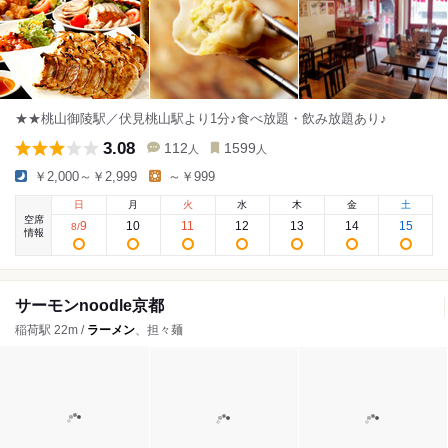
★★桃山御陵駅／伏見桃山駅より1分♪食べ放題・飲み放題あり♪
3.08
112
1599
人
人
￥2,000～￥2,999
～￥999
日
月
火
水
木
金
土
空席
9
10
11
12
13
14
15
8
/
情報
サーモンnoodle京都
稲荷駅 22m /
ラーメン
、担々麺