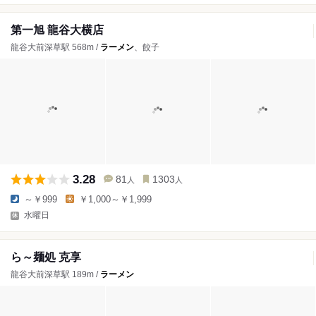
第一旭 龍谷大横店
龍谷大前深草駅 568m /
ラーメン
、餃子
3.28
81
1303
人
人
～￥999
￥1,000～￥1,999
水曜日
ら～麺処 克享
龍谷大前深草駅 189m /
ラーメン