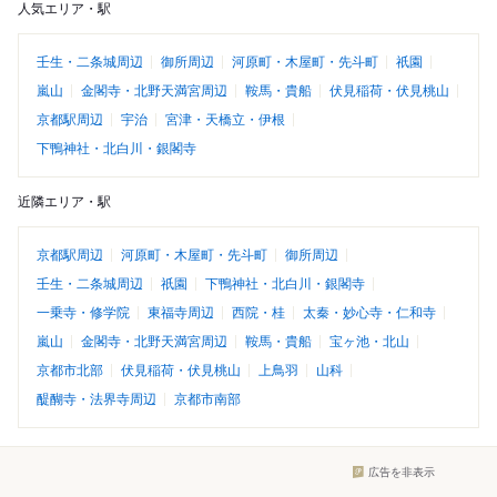
人気エリア・駅
壬生・二条城周辺
御所周辺
河原町・木屋町・先斗町
祇園
嵐山
金閣寺・北野天満宮周辺
鞍馬・貴船
伏見稲荷・伏見桃山
京都駅周辺
宇治
宮津・天橋立・伊根
下鴨神社・北白川・銀閣寺
近隣エリア・駅
京都駅周辺
河原町・木屋町・先斗町
御所周辺
壬生・二条城周辺
祇園
下鴨神社・北白川・銀閣寺
一乗寺・修学院
東福寺周辺
西院・桂
太秦・妙心寺・仁和寺
嵐山
金閣寺・北野天満宮周辺
鞍馬・貴船
宝ヶ池・北山
京都市北部
伏見稲荷・伏見桃山
上鳥羽
山科
醍醐寺・法界寺周辺
京都市南部
広告を非表示