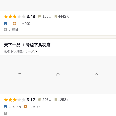
3.48
188
4442
人
人
-
～￥999
月曜日
天下一品 １号線下鳥羽店
京都市伏見区 /
ラーメン
3.12
206
1253
人
人
～￥999
～￥999
-