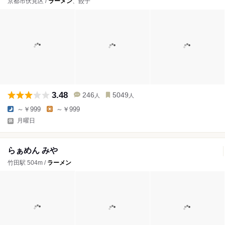
京都市伏見区 /
ラーメン
、餃子
3.48
246
5049
人
人
～￥999
～￥999
月曜日
らぁめん みや
竹田駅 504m /
ラーメン