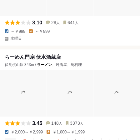
3.10
28
641
人
人
～￥999
～￥999
水曜日
らーめん門扇 伏水酒蔵店
伏見桃山駅 343m /
ラーメン
、居酒屋、鳥料理
3.45
148
3373
人
人
￥2,000～￥2,999
￥1,000～￥1,999