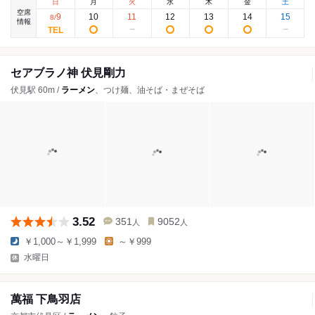
日
月
火
水
木
金
土
空席
9
10
11
12
13
14
15
8
/
情報
セアブラノ神 伏見剛力
伏見駅 60m /
ラーメン
、つけ麺、油そば・まぜそば
3.52
351
9052
人
人
￥1,000～￥1,999
～￥999
水曜日
萬福 下鳥羽店