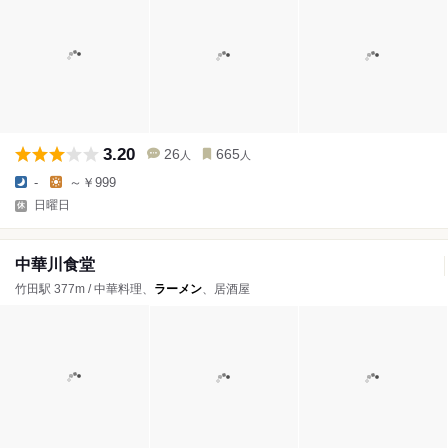
3.20
26
665
人
人
-
～￥999
日曜日
中華川食堂
竹田駅 377m / 中華料理、
ラーメン
、居酒屋