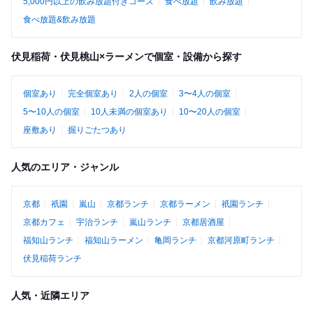
5,000円以上の飲み放題付きコース
食べ放題
飲み放題
食べ放題&飲み放題
伏見稲荷・伏見桃山×ラーメンで個室・設備から探す
個室あり
完全個室あり
2人の個室
3〜4人の個室
5〜10人の個室
10人未満の個室あり
10〜20人の個室
座敷あり
掘りごたつあり
人気のエリア・ジャンル
京都
祇園
嵐山
京都ランチ
京都ラーメン
祇園ランチ
京都カフェ
宇治ランチ
嵐山ランチ
京都居酒屋
福知山ランチ
福知山ラーメン
亀岡ランチ
京都河原町ランチ
伏見稲荷ランチ
人気・近隣エリア