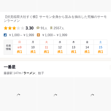
【伏見稲荷大社すぐ横】サーモン全身から旨みを抽出した究極のサーモ
ンラーメン
3.30
91
2557
人
人
￥1,000～￥1,999
￥1,000～￥1,999
日
月
火
水
木
金
土
空席
9
10
11
12
13
14
15
8
/
情報
1
1
1
1
1
1
1
残
残
残
残
残
残
残
一番星
藤森駅 147m /
ラーメン
、餃子