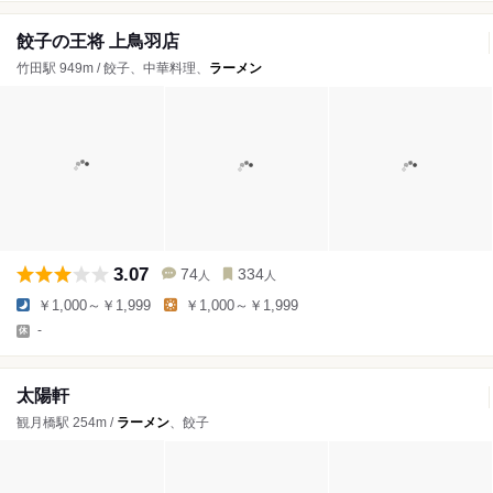
餃子の王将 上鳥羽店
竹田駅 949m / 餃子、中華料理、
ラーメン
3.07
74
334
人
人
￥1,000～￥1,999
￥1,000～￥1,999
-
太陽軒
観月橋駅 254m /
ラーメン
、餃子