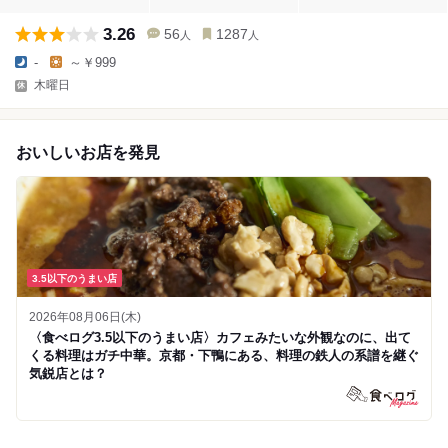
3.26
56
1287
人
人
-
～￥999
木曜日
おいしいお店を発見
3.5以下のうまい店
2026年08月06日(木)
〈食べログ3.5以下のうまい店〉カフェみたいな外観なのに、出て
くる料理はガチ中華。京都・下鴨にある、料理の鉄人の系譜を継ぐ
気鋭店とは？