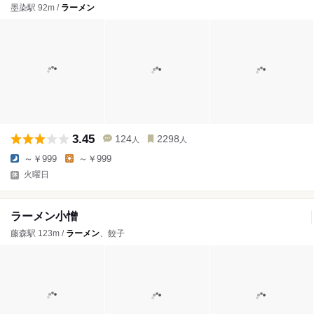
墨染駅 92m /
ラーメン
3.45
124
2298
人
人
～￥999
～￥999
火曜日
ラーメン小憎
藤森駅 123m /
ラーメン
、餃子