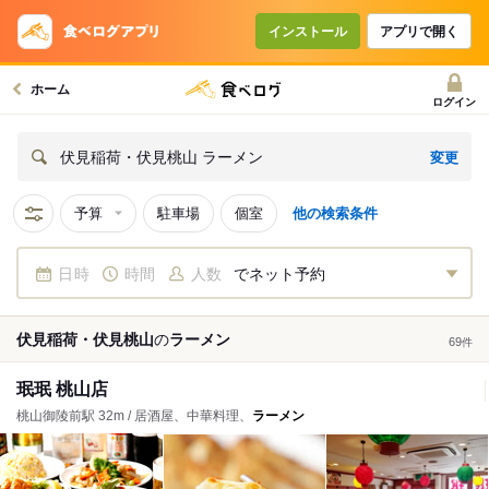
インストール
アプリで開く
ホーム
ログイン
変更
伏見稲荷・伏見桃山 ラーメン
予算
駐車場
個室
他の検索条件
日時
時間
人数
でネット予約
伏見稲荷・伏見桃山
の
ラーメン
69
件
珉珉 桃山店
桃山御陵前駅 32m / 居酒屋、中華料理、
ラーメン