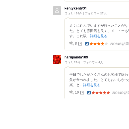
kentykenty31
口コミ 139件
フォロワー 27人
近くに住んでいますが行ったことがな
た。とても雰囲気も良く、メニューも
す。これ以...
詳細を見る
2026/05 訪問
？
8
harupanda109
口コミ 22件
フォロワー 4人
平日でしたがたくさんのお客様で賑わ
魚が食べれました。とてもおいしかっ
楽、と...
詳細を見る
2024/09 訪
？
10