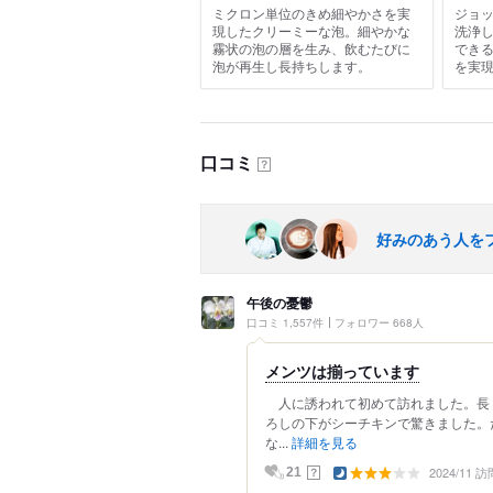
ミクロン単位のきめ細やかさを実
ジョ
現したクリーミーな泡。細やかな
洗浄
霧状の泡の層を生み、飲むたびに
でき
泡が再生し長持ちします。
を実
口コミ
？
好みのあう人を
午後の憂鬱
口コミ 1,557件
フォロワー 668人
メンツは揃っています
人に誘われて初めて訪れました。長く
ろしの下がシーチキンで驚きました。
な...
詳細を見る
2024/11 訪
？
21