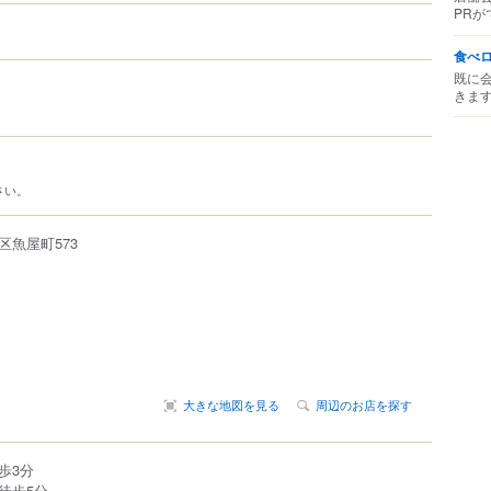
PRが
食べ
既に
きま
さい。
区
魚屋町
573
大きな地図を見る
周辺のお店を探す
歩3分
徒歩5分