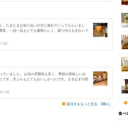
く、たまたまお知り合いの方に連れていってもらいまし
豊富。一品一品もとても素晴らしく、盛り付けもきれいで
1回
っていました。 お店の雰囲気も良く、季節の美味しいお
たです。天ぷらもとてもおいしかったです。まるなすの田
問
1回
口コミ
をもっと見る （
34
人）
食べ