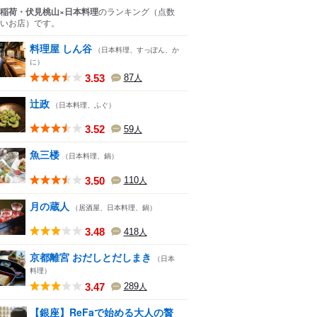
稲荷・伏見桃山×日本料理
のランキング
（点数
いお店）
です。
料理屋 しん谷
（日本料理、すっぽん、か
に）
3.53
87
人
辻政
（日本料理、ふぐ）
3.52
59
人
魚三楼
（日本料理、鍋）
3.50
110
人
月の蔵人
（居酒屋、日本料理、鍋）
3.48
418
人
京都離宮 おだしとだしまき
（日本
料理）
3.47
289
人
【銀座】ReFaで始める大人の贅