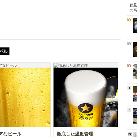
伏見
の高
1
2
ザ・パーフェクト黒ラベル
3
4
5
アなビール
徹底した温度管理