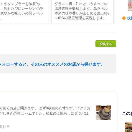
ッキやタンブラーを徹底的に
グラス・樽・注出というすべての
し、飲むたびにレーシングが
温度管理を徹底します。黒ラベル
る爽やかな味わいの黒ラベル
本来の味や香りが楽しめる注出時2
現。
～6℃の温度管理を実現します。
伏
投稿する
フォローすると、その人のオススメのお店から探せます。
続くお店と聞きます。 まず3枚目の八寸です。イクラお
この
だし巻きの芯は ハムでした。松茸の土瓶蒸しにミツバは
問
1回