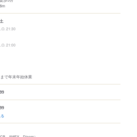
6m
土
L.O. 21:30
L.O. 21:00
5日まで年末年始休業
99
99
見る
JCB、AMEX、Diners）