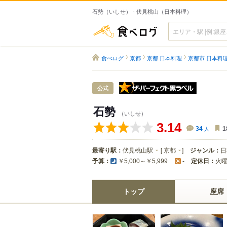
石勢（いしせ） - 伏見桃山（日本料理）
食べログ
食べログ
京都
京都 日本料理
京都市 日本料
ザ・パーフ
公式
石勢
（いしせ）
3.14
34
人
1
最寄り駅：
伏見桃山駅
[
京都
]
ジャンル：
日
予算：
定休日：
火
￥5,000～￥5,999
-
トップ
座席