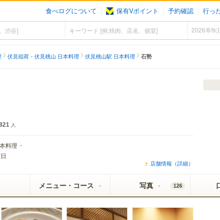
食べログについて
保有Vポイント
予約確認
行っ
理
伏見稲荷・伏見桃山 日本料理
伏見桃山駅 日本料理
石勢
ェクト黒ラベル
821
人
本料理
曜日
店舗情報（詳細）
メニュー・コース
写真
126