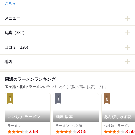
こちら
メニュー
写真
（832）
口コミ
（126）
地図
周辺のラーメンランキング
宝ヶ池・北山
×
ラーメン
のランキング（点数の高いお店）です。
1
2
3
いいちょ ラーメン
麺屋 坂本
あんびしゃす花
ラーメン
ラーメン、つけ麺
つけ麺、ラーメン
3.63
3.55
3.50