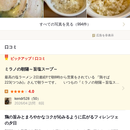
すべての写真を見る（994件）
広告を非表示
口コミ
ピックアップ！口コミ
ミラノの朝陽～旨塩スープ～
最高の塩ラーメン 2日連続‼️で朝8時から営業をされている 『鶏そば
223(つつみ)』さんで朝ラーです。 いつもの『ミラノの朝陽～旨塩スー
プ～』を 鶏ハム2枚増しにして『鶏丼大盛(大盛無料)』 と一緒にいただき
4.0
ました。 鶏出汁99%のスープが美味い❗やっぱり美味い。 今日もス...
Lunch:
kendr528
（50）
2026/04 訪問
8回
鶏の旨みとまろやかなコクが沁みるように広がるフィレンツェ
の夕日