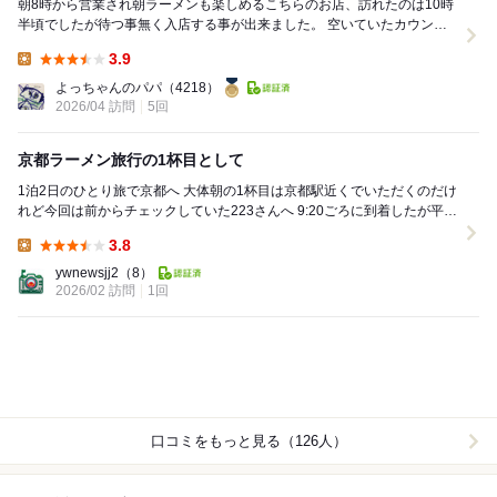
朝8時から営業され朝ラーメンも楽しめるこちらのお店、訪れたのは10時
半頃でしたが待つ事無く入店する事が出来ました。 空いていたカウンタ
ー席に座りメニューを拝見、今回は「フィレ...
3.9
Lunch:
よっちゃんのパパ
（4218）
2026/04 訪問
5回
京都ラーメン旅行の1杯目として
1泊2日のひとり旅で京都へ 大体朝の1杯目は京都駅近くでいただくのだけ
れど今回は前からチェックしていた223さんへ 9:20ごろに到着したが平日
ともあってお客さんは僕ひ...
3.8
Lunch:
ywnewsjj2
（8）
2026/02 訪問
1回
口コミをもっと見る（126人）