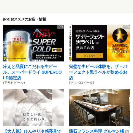
[PR]おススメのお店・情報
PR
PR
冷えと品質にこだわる生ビー
完璧な生ビール体験を。ザ・パ
ル。スーパードライ SUPERCO
ーフェクト黒ラベルが飲めるお
LD認定店
店
(アサヒビール)
(サッポロビール)
【大人気】ひんやり冷感寝具で
懐石フランス料理 グルマン橘
(京