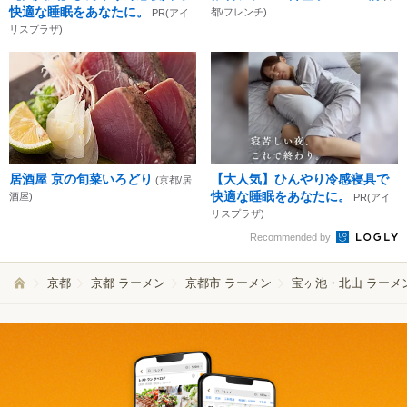
快適な睡眠をあなたに。
都/フレンチ)
PR(アイ
リスプラザ)
居酒屋 京の旬菜いろどり
【大人気】ひんやり冷感寝具で
(京都/居
快適な睡眠をあなたに。
酒屋)
PR(アイ
リスプラザ)
Recommended by
京都
京都 ラーメン
京都市 ラーメン
宝ヶ池・北山 ラーメ