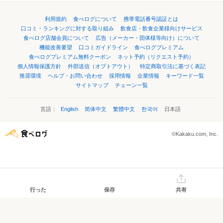
利用規約
食べログについて
携帯電話番号認証とは
口コミ・ランキングに対する取り組み
飲食店・飲食企業様向けサービス
食べログ店舗会員について
広告（メーカー・団体様等向け）について
機能改善要望
口コミガイドライン
食べログプレミアム
食べログプレミアム無料クーポン
ネット予約（リクエスト予約）
個人情報保護方針
外部送信（オプトアウト）
特定商取引法に基づく表記
推奨環境
ヘルプ・お問い合わせ
採用情報
企業情報
キーワード一覧
サイトマップ
チェーン一覧
言語：
English
简体中文
繁體中文
한국어
日本語
©Kakaku.com, Inc.
行った
保存
共有