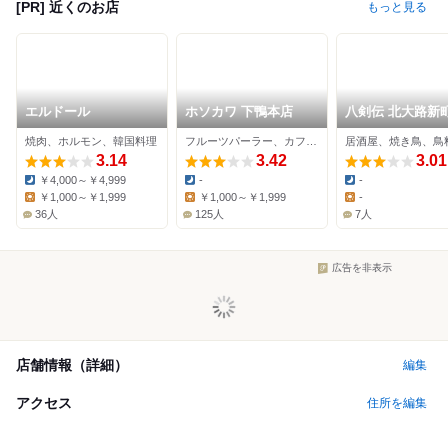
[PR] 近くのお店
もっと見る
エルドール
ホソカワ 下鴨本店
八剣伝 北大路新
焼肉、ホルモン、韓国料理
フルーツパーラー、カフェ、サンドイッチ
居酒屋、焼き鳥、鳥
3.14
3.42
3.01
￥4,000～￥4,999
-
-
Dinner:
Dinner:
Dinner:
￥1,000～￥1,999
￥1,000～￥1,999
-
Lunch:
Lunch:
Lunch:
36人
125人
7人
広告を非表示
店舗情報（詳細）
編集
アクセス
住所を編集