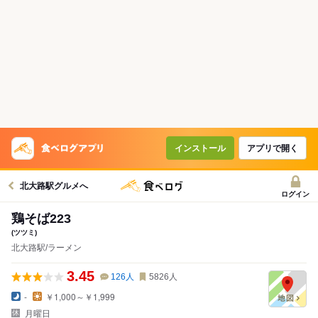
インストール
アプリで開く
北大路駅グルメへ
ログイン
鶏そば223
(ツツミ)
北大路駅/ラーメン
3.45
126
人
5826
人
-
￥1,000～￥1,999
月曜日