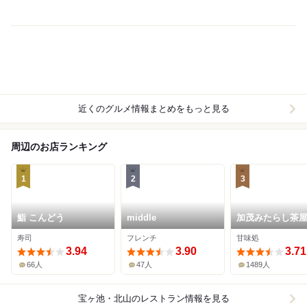
近くのグルメ情報まとめをもっと見る
周辺のお店ランキング
1
2
3
鮨 こんどう
middle
加茂みたらし茶
寿司
フレンチ
甘味処
3.94
3.90
3.71
66人
47人
1489人
宝ヶ池・北山
のレストラン情報を見る