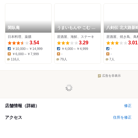
閑臥庵
うまいもんや こむ 北
八剣伝 北大路新
山本店
日本料理、薬膳
居酒屋、海鮮、ステーキ
居酒屋、焼き鳥、鳥
3.54
3.29
3.01
￥10,000～￥14,999
￥4,000～￥4,999
-
Dinner:
Dinner:
Dinner:
￥6,000～￥7,999
-
-
Lunch:
Lunch:
Lunch:
116人
79人
7人
広告を非表示
店舗情報（詳細）
修正
アクセス
住所を修正