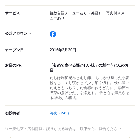
サービス
複数言語メニューあり（英語）、写真付きメニ
ューあり
公式アカウント
オープン日
2016年3月30日
お店のPR
「初めて食べる懐かしい味」の創作うどんのお
店
だしは利尻昆布と削り節。 しっかり煉った小麦
粉をじっくり寝かせて少し細く切る。 快い歯ご
たえともっちりした食感のおうどんに、 季節の
野菜の揚げびたしを添える。 舌と心を満足させ
る単純な方程式。
初投稿者
流夜
（245）
※一麦七菜の店舗情報に誤りがある場合は、以下からご報告ください。