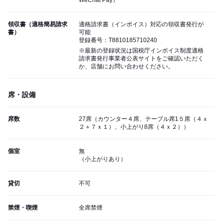
WeChat Pay）
領収書（適格簡易請求
適格請求書（インボイス）対応の領収書発行が
書）
可能
登録番号：T8810185710240
※最新の登録状況は国税庁インボイス制度適格
請求書発行事業者公表サイトをご確認いただく
か、店舗にお問い合わせください。
席・設備
席数
27席（カウンター４席、テーブル席1５席（４ｘ
２＋７ｘ１）、小上がり8席（４ｘ２））
個室
無
（小上がりあり）
貸切
不可
禁煙・喫煙
全席禁煙