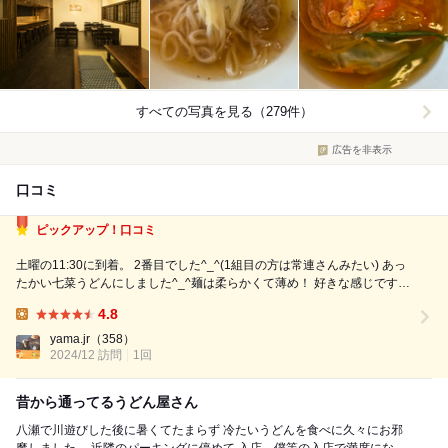
すべての写真を見る（279件）
広告を非表示
口コミ
ピックアップ！口コミ
土曜の11:30に到着。 2番目でした^_^(1組目の方は常連さんみたい) あっ
たかい七菜うどんにしました^_^麺は柔らかくて薄め！ 好きな感じです
^_^ お野菜も、どれも素材の味がしっかりしてて、ネギもとろとろシャキ
4.8
シャキで美味しい^_^ 五目ご飯は土日限定であるようで、300円...
Lunch:
yama.jr
（358）
2024/12 訪問
1回
昔から通ってるうどん屋さん
八瀬で川遊びした後に暑くてたまらず 冷たいうどんを食べに久々にお邪