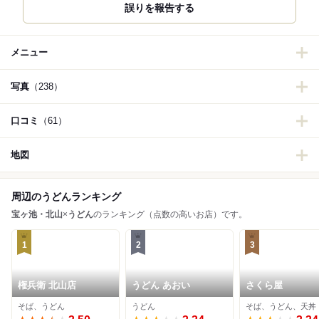
誤りを報告する
メニュー
写真
（238）
口コミ
（61）
地図
周辺のうどんランキング
宝ヶ池・北山
×
うどん
のランキング（点数の高いお店）です。
1
2
3
権兵衛 北山店
うどん あおい
さくら屋
そば、うどん
うどん
そば、うどん、天丼