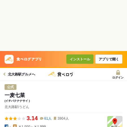
インストール
アプリで開く
北大路駅グルメへ
ログイン
公式
一麦七菜
(イチバクナナサイ )
北大路駅/うどん
3.14
61
人
3904
人
-
￥1,000～￥1,999