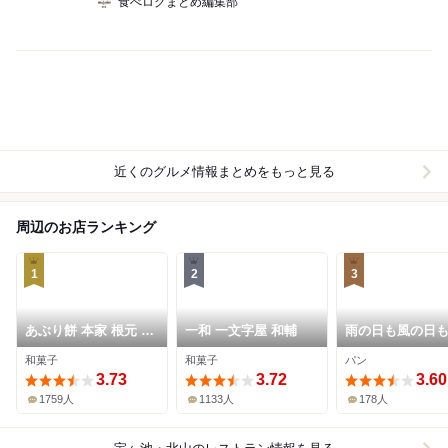
食べログまとめ編集部
近くのグルメ情報まとめをもっと見る
周辺のお店ランキング
1
2
3
あぶり餅 本家 根元 か
一和 一文字屋 和輔
雨の日も風の日
ざりや
和菓子
和菓子
パン
3.73
3.72
3.60
1759人
1133人
178人