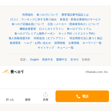
利用規約
食べログについて
携帯電話番号認証とは
口コミ・ランキングに対する取り組み
飲食店・飲食企業様向けサービス
食べログ店舗会員について
広告（メーカー・団体様等向け）について
機能改善要望
口コミガイドライン
食べログプレミアム
食べログプレミアム無料クーポン
ネット予約（リクエスト予約）
個人情報保護方針
外部送信（オプトアウト）
特定商取引法に基づく表記
推奨環境
ヘルプ・お問い合わせ
採用情報
企業情報
キーワード一覧
サイトマップ
チェーン一覧
言語：
English
简体中文
繁體中文
한국어
日本語
©Kakaku.com, Inc.
電話
行った
保存
共有