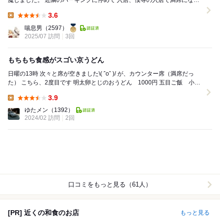
魔しました。 近隣のパーキングに停めて 入店、僕等の入店で満席になり
ました。 若い女性の割合が...
3.6
Lunch:
喘息男
（2597）
2025/07 訪問
3回
もちもち食感がスゴい京うどん
日曜の13時 次々と席が空きました\( ˆoˆ )/ が、カウンター席（満席だっ
た） こちら、2度目です 明太卵とじのおうどん 1000円 五目ご飯 小
250円...
3.9
Lunch:
ゆたメン
（1392）
2024/02 訪問
2回
口コミをもっと見る（61人）
[PR] 近くの和食のお店
もっと見る