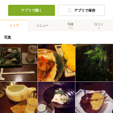
アプリで開く
アプリで保存
写真
口コミ
トップ
メニュー
101
21
写真