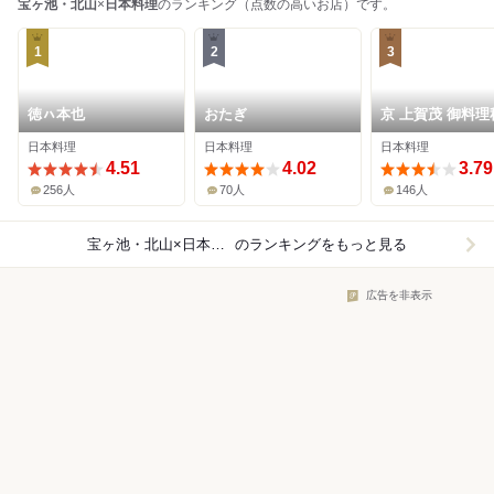
宝ヶ池・北山
×
日本料理
のランキング（点数の高いお店）です。
1
2
3
徳ㇵ本也
おたぎ
京 上賀茂 御料理
日本料理
日本料理
日本料理
4.51
4.02
3.79
256人
70人
146人
宝ヶ池・北山×日本料理
のランキングをもっと見る
広告を非表示