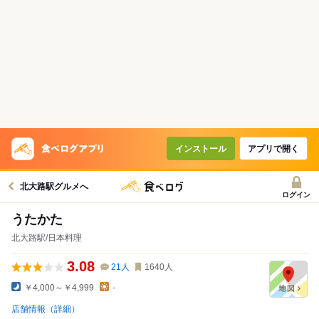
インストール
アプリで開く
北大路駅グルメへ
ログイン
うたかた
北大路駅/日本料理
3.08
21
人
1640
人
￥4,000～￥4,999
-
店舗情報（詳細）