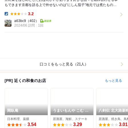
もできます京都を語る上で外せないのは“にしん茄子”地元では煮たものを
(炊く)にしんとお茄子のたいたんと言われていま...
3.2
Dinner:
a63bc9
（402）
2024/06 訪問
1回
口コミをもっと見る（21人）
[PR] 近くの和食のお店
もっと見る
閑臥庵
うまいもんや こむ 北
八剣伝 北大路新
山本店
日本料理、薬膳
居酒屋、海鮮、ステーキ
居酒屋、焼き鳥、鳥
3.54
3.29
3.01