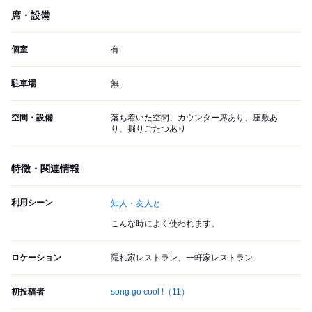
席・設備
個室
有
駐車場
無
空間・設備
落ち着いた空間、カウンター席あり、座敷あ
り、掘りごたつあり
特徴・関連情報
利用シーン
知人・友人と
こんな時によく使われます。
ロケーション
隠れ家レストラン、一軒家レストラン
初投稿者
song go cool !
（11）