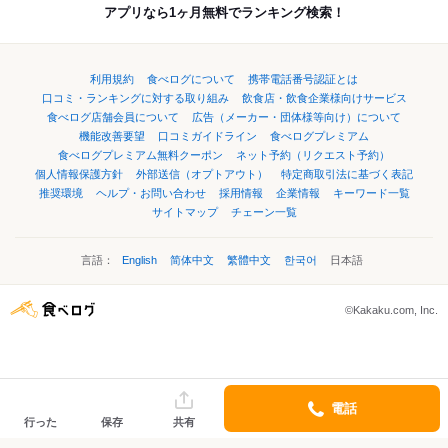
アプリなら1ヶ月無料でランキング検索！
利用規約
食べログについて
携帯電話番号認証とは
口コミ・ランキングに対する取り組み
飲食店・飲食企業様向けサービス
食べログ店舗会員について
広告（メーカー・団体様等向け）について
機能改善要望
口コミガイドライン
食べログプレミアム
食べログプレミアム無料クーポン
ネット予約（リクエスト予約）
個人情報保護方針
外部送信（オプトアウト）
特定商取引法に基づく表記
推奨環境
ヘルプ・お問い合わせ
採用情報
企業情報
キーワード一覧
サイトマップ
チェーン一覧
言語：
English
简体中文
繁體中文
한국어
日本語
©Kakaku.com, Inc.
電話
行った
保存
共有