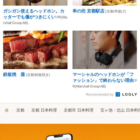
ガシガシ使えるヘッドホン。カ
串の坊 京都駅店
(京都/串揚げ)
ッターでも傷がつきにくい
PR(Ma
rshall Group AB)
鉄板焼 葵
マーシャルのヘッドホンが「フ
(京都/鉄板焼き)
ァッション」で終わらない理由
P
R(Marshall Group AB)
Recommended by
京都
京都 日本料理
京都市 日本料理
宝ヶ池・北山 日本料