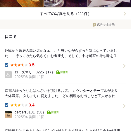
すべての写真を見る（111件）
広告を非表示
口コミ
外観から敷居の高い店かなぁ、、と思いながらずっと気になっていまし
た。 行ってみたら気さくにお出迎え、そして、中は町家の持ち味を生か
し、女将のセンスを端々に感じることのできる素敵な空...
3.5
Dinner:
ローズマリー0225
（17）
2025/06 訪問
1回
京都のゆったりおばんざいを頂けるお店。 カウンターとテーブルがあり
大体満席。 久しぶりに伺えました。 どの料理もお出しなど工夫がされて
おり、ちょうどよい量で提供されるので色々...
3.4
Dinner:
defdef13131
（58）
2025/04 訪問
1回
京野菜をはじめとしたおばんざいがあります好きな品々を組み合わせる事