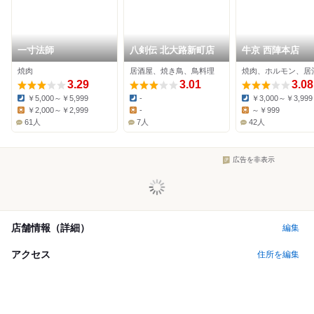
一寸法師
八剣伝 北大路新町店
牛京 西陣本店
焼肉
居酒屋、焼き鳥、鳥料理
焼肉、ホルモン、居
3.29
3.01
3.08
￥5,000～￥5,999
-
￥3,000～￥3,999
Dinner:
Dinner:
Dinner:
￥2,000～￥2,999
-
～￥999
Lunch:
Lunch:
Lunch:
61人
7人
42人
広告を非表示
店舗情報（詳細）
編集
アクセス
住所を編集