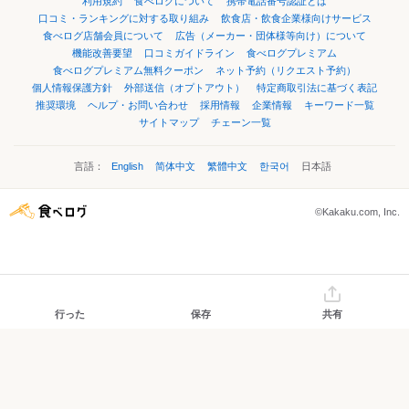
利用規約
食べログについて
携帯電話番号認証とは
口コミ・ランキングに対する取り組み
飲食店・飲食企業様向けサービス
食べログ店舗会員について
広告（メーカー・団体様等向け）について
機能改善要望
口コミガイドライン
食べログプレミアム
食べログプレミアム無料クーポン
ネット予約（リクエスト予約）
個人情報保護方針
外部送信（オプトアウト）
特定商取引法に基づく表記
推奨環境
ヘルプ・お問い合わせ
採用情報
企業情報
キーワード一覧
サイトマップ
チェーン一覧
言語：
English
简体中文
繁體中文
한국어
日本語
©Kakaku.com, Inc.
行った
保存
共有