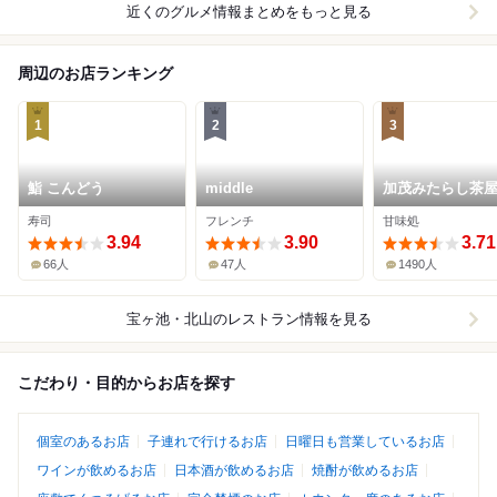
近くのグルメ情報まとめをもっと見る
周辺のお店ランキング
1
2
3
鮨 こんどう
middle
加茂みたらし茶
寿司
フレンチ
甘味処
3.94
3.90
3.71
66人
47人
1490人
宝ヶ池・北山
のレストラン情報を見る
こだわり・目的からお店を探す
個室のあるお店
子連れで行けるお店
日曜日も営業しているお店
ワインが飲めるお店
日本酒が飲めるお店
焼酎が飲めるお店