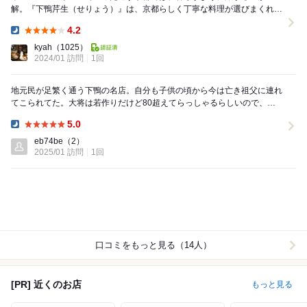
解。『下鴨芹生（せりょう）』は、京都らしく丁寧な料理が選びまくれる
割烹居酒屋 @seryou_shimogam...
4.2
Dinner:
kyah
（1025）
2024/01 訪問
1回
地元民が足繁く通う下鴨の名店。自分も子供の頃から今は亡き祖父に連れ
てこられてた。大将は若作りだけど80超えてらっしゃるらしいので、な
んとか100歳まで頑張ってほしいと真剣に思ってお...
5.0
Dinner:
eb74be
（2）
2025/01 訪問
1回
口コミをもっと見る（14人）
[PR] 近くのお店
もっと見る