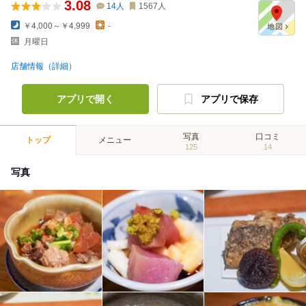
3.08
14
人
1567
人
￥4,000～￥4,999
-
月曜日
店舗情報（詳細）
アプリで開く
アプリで保存
写真
口コミ
トップ
メニュー
125
14
写真