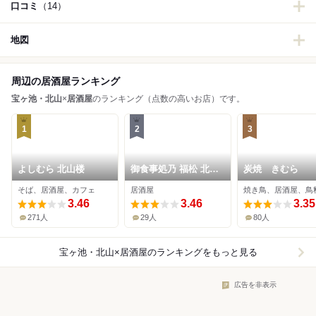
口コミ
（14）
地図
周辺の居酒屋ランキング
宝ヶ池・北山
×
居酒屋
のランキング（点数の高いお店）です。
1
2
3
よしむら 北山楼
御食事処乃 福松 北大
炭焼 きむら
路店
そば、居酒屋、カフェ
居酒屋
焼き鳥、居酒屋、鳥
3.46
3.46
3.35
271人
29人
80人
宝ヶ池・北山×居酒屋
のランキングをもっと見る
広告を非表示