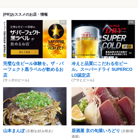
[PR]おススメのお店・情報
PR
PR
完璧な生ビール体験を。ザ・パ
冷えと品質にこだわる生ビー
ーフェクト黒ラベルが飲めるお
ル。スーパードライ SUPERCO
店
LD認定店
(サッポロビール)
(アサヒビール)
山本まんぼ
居酒屋 京の旬菜いろどり
(京都/お好み焼き)
(京都/居
酒屋)