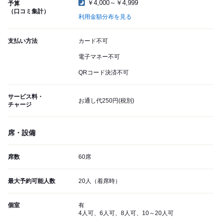
￥4,000～￥4,999
予算
（口コミ集計）
利用金額分布を見る
支払い方法
カード不可
電子マネー不可
QRコード決済不可
サービス料・
お通し代250円(税別)
チャージ
席・設備
席数
60席
最大予約可能人数
20人（着席時）
個室
有
4人可、6人可、8人可、10～20人可