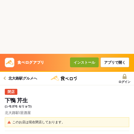
インストール
アプリで開く
北大路駅グルメへ
ログイン
下鴨 芹生
(シモガモ セリョウ)
北大路駅/居酒屋
このお店は現在閉店しております。