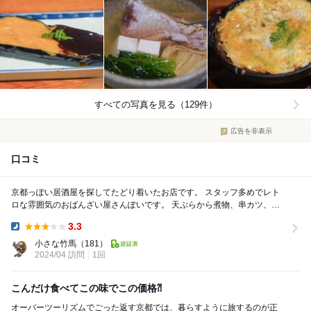
すべての写真を見る（129件）
広告を非表示
口コミ
京都っぽい居酒屋を探してたどり着いたお店です。 スタッフ多めでレト
ロな雰囲気のおばんざい屋さんぽいです。 天ぷらから煮物、串カツ、刺
身と手広くやってましたが美味しかったです。 ...
3.3
Dinner:
小さな竹馬
（181）
2024/04 訪問
1回
こんだけ食べてこの味でこの価格⁈
オーバーツーリズムでごった返す京都では、暮らすように旅するのが正