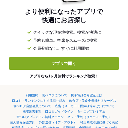
より便利になったアプリで
快適にお店探し
クイックな現在地検索。検索が快適に
予約も簡単。空席をスムーズに検索
会員登録なし。すぐに利用開始
アプリで開く
アプリなら1ヶ月無料でランキング検索！
利用規約
食べログについて
携帯電話番号認証とは
口コミ・ランキングに対する取り組み
飲食店・飲食企業様向けサービス
食べログ店舗会員について
広告（メーカー・団体様等向け）について
機能改善要望
口コミガイドライン
食べログプレミアム
食べログプレミアム無料クーポン
ネット予約（リクエスト予約）
個人情報保護方針
外部送信（オプトアウト）
特定商取引法に基づく表記
推奨環境
ヘルプ・お問い合わせ
採用情報
企業情報
キーワード一覧