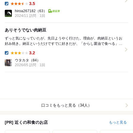
3.5
Dinner:
hiroa267182
（63）
2024/11 訪問
1回
ありそうでない肉納豆
ずっと気になっていたが、先日ようやく行けた。理由が、肉納豆というお
好み焼き。納豆というだけですでに好きだが、「からし醤油で食べる」と
いうスタイルに激しく惹かれる。日頃は京都の育ちを...
3.2
Dinner:
ウタカタ
（84）
2026/05 訪問
1回
口コミをもっと見る（34人）
[PR] 近くの和食のお店
もっと見る