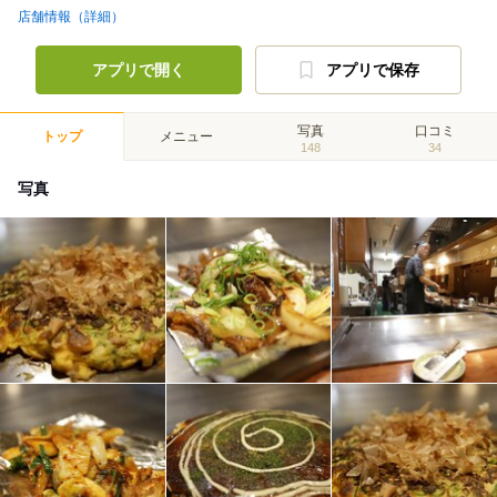
店舗情報（詳細）
アプリで開く
アプリで保存
写真
口コミ
トップ
メニュー
148
34
写真