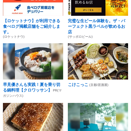
【ロケットナウ】が利用できる
完璧な生ビール体験を。ザ・パ
食べログ掲載店舗をご紹介しま
ーフェクト黒ラベルが飲めるお
す。
店
(ロケットナウ)
(サッポロビール)
早見優さんも実践！夏を乗り切
こけこっこ
(京都/居酒屋)
る鍋料理【クロワッサン】
PR(マ
ガジンハウス)