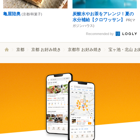
亀屋陸奥
炭酸水やお茶をアレンジ！夏の
(京都/和菓子)
水分補給【クロワッサン】
PR(マ
ガジンハウス)
Recommended by
京都
京都 お好み焼き
京都市 お好み焼き
宝ヶ池・北山 お