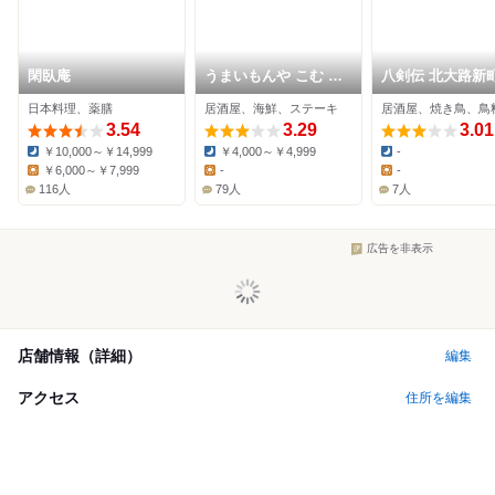
閑臥庵
うまいもんや こむ 北
八剣伝 北大路新
山本店
日本料理、薬膳
居酒屋、海鮮、ステーキ
居酒屋、焼き鳥、鳥
3.54
3.29
3.01
￥10,000～￥14,999
￥4,000～￥4,999
-
Dinner:
Dinner:
Dinner:
￥6,000～￥7,999
-
-
Lunch:
Lunch:
Lunch:
116人
79人
7人
広告を非表示
店舗情報（詳細）
編集
アクセス
住所を編集