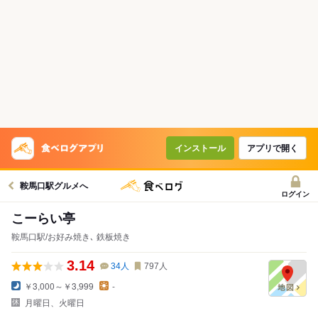
インストール
アプリで開く
鞍馬口駅グルメへ
ログイン
こーらい亭
鞍馬口駅/お好み焼き､ 鉄板焼き
3.14
34
人
797
人
￥3,000～￥3,999
-
月曜日、火曜日