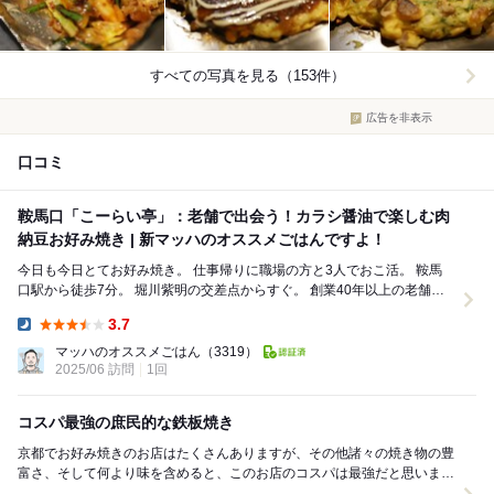
すべての写真を見る（153件）
広告を非表示
口コミ
鞍馬口「こーらい亭」：老舗で出会う！カラシ醤油で楽しむ肉
納豆お好み焼き | 新マッハのオススメごはんですよ！
今日も今日とてお好み焼き。 仕事帰りに職場の方と3人でおこ活。 鞍馬
口駅から徒歩7分。 堀川紫明の交差点からすぐ。 創業40年以上の老舗
「こーらい亭」さんへ。 大...
3.7
Dinner:
マッハのオススメごはん
（3319）
2025/06 訪問
1回
コスパ最強の庶民的な鉄板焼き
京都でお好み焼きのお店はたくさんありますが、その他諸々の焼き物の豊
富さ、そして何より味を含めると、このお店のコスパは最強だと思いま
す。 ・砂ずり ・ニラもやし炒め ・シメ...