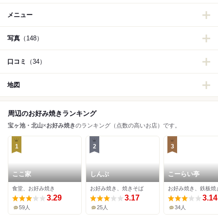
メニュー
写真
（148）
口コミ
（34）
地図
周辺のお好み焼きランキング
宝ヶ池・北山
×
お好み焼き
のランキング（点数の高いお店）です。
1
2
3
ここ家
しんぶ
こーらい亭
食堂、お好み焼き
お好み焼き、焼きそば
お好み焼き、鉄板焼
3.29
3.17
3.14
59人
25人
34人