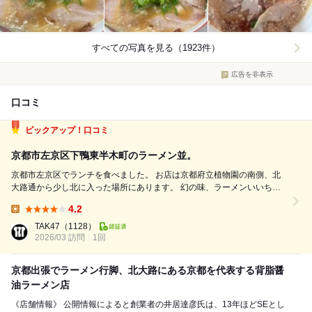
すべての写真を見る（1923件）
広告を非表示
口コミ
ピックアップ！口コミ
京都市左京区下鴨東半木町のラーメン並。
京都市左京区でランチを食べました。 お店は京都府立植物園の南側、北
大路通から少し北に入った場所にあります。 幻の味、ラーメンいいち
ょ、と書かれた黄色の看板と、赤い提灯が目印です。 京都の左京区で人
4.2
気のラーメンを食べに行って来ました。 店内はカウンターとテーブルと
Lunch:
お座敷もありま...
TAK47
（1128）
2026/03 訪問
1回
京都出張でラーメン行脚、北大路にある京都を代表する背脂醤
油ラーメン店
《店舗情報》 公開情報によると創業者の井居達彦氏は、13年ほどSEとし