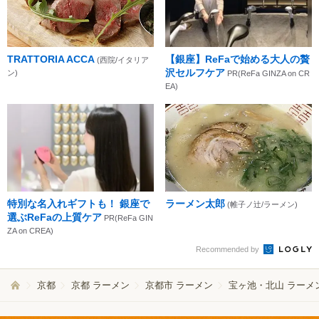
TRATTORIA ACCA
【銀座】ReFaで始める大人の贅
(西院/イタリア
沢セルフケア
ン)
PR(ReFa GINZA on CR
EA)
特別な名入れギフトも！ 銀座で
ラーメン太郎
(帷子ノ辻/ラーメン)
選ぶReFaの上質ケア
PR(ReFa GIN
ZA on CREA)
Recommended by
京都
京都 ラーメン
京都市 ラーメン
宝ヶ池・北山 ラーメ