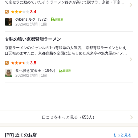
て京セラに勤めていたそう ラーメン好きが高じて脱サラ、京都・下京区
の名店『新福菜館』や左京区・岩倉にあった...
3.4
Lunch:
cyberミルク
（372）
2026/02 訪問
1回
甘味の強い京都背脂ラーメン
京都ラーメンのジャンルの1つ背脂系の人気店。 京都背脂ラーメンといえ
ば元祖のますたに、京都背脂を全国に知らしめた来来亭や魁力屋のイメー
ジが強いが、地元ではこのいいちょさんも相当な...
3.5
Lunch:
食べ歩き賞金王
（1940）
2026/02 訪問
1回
口コミをもっと見る（653人）
[PR] 近くのお店
もっと見る