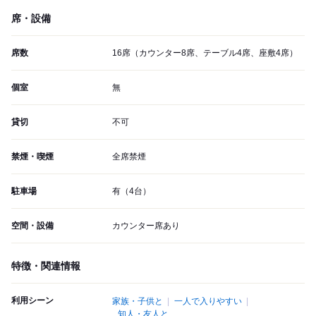
席・設備
席数
16席（カウンター8席、テーブル4席、座敷4席）
個室
無
貸切
不可
禁煙・喫煙
全席禁煙
駐車場
有（4台）
空間・設備
カウンター席あり
特徴・関連情報
利用シーン
家族・子供と
一人で入りやすい
知人・友人と