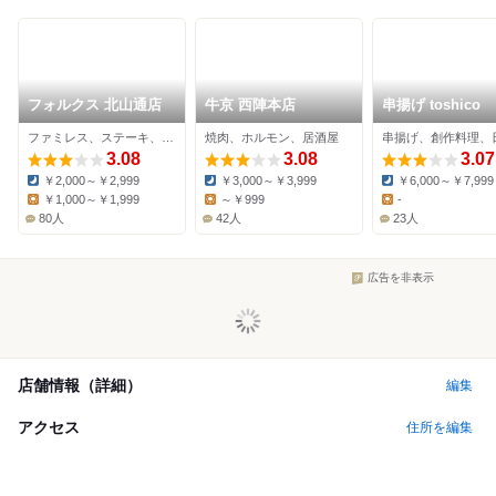
フォルクス 北山通店
牛京 西陣本店
串揚げ toshico
ファミレス、ステーキ、ハンバーグ
焼肉、ホルモン、居酒屋
3.08
3.08
3.07
￥2,000～￥2,999
￥3,000～￥3,999
￥6,000～￥7,999
Dinner:
Dinner:
Dinner:
￥1,000～￥1,999
～￥999
-
Lunch:
Lunch:
Lunch:
80人
42人
23人
広告を非表示
店舗情報（詳細）
編集
アクセス
住所を編集