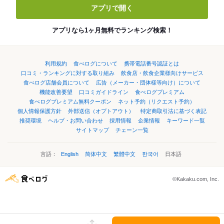
アプリで開く
アプリなら1ヶ月無料でランキング検索！
利用規約
食べログについて
携帯電話番号認証とは
口コミ・ランキングに対する取り組み
飲食店・飲食企業様向けサービス
食べログ店舗会員について
広告（メーカー・団体様等向け）について
機能改善要望
口コミガイドライン
食べログプレミアム
食べログプレミアム無料クーポン
ネット予約（リクエスト予約）
個人情報保護方針
外部送信（オプトアウト）
特定商取引法に基づく表記
推奨環境
ヘルプ・お問い合わせ
採用情報
企業情報
キーワード一覧
サイトマップ
チェーン一覧
言語：
English
简体中文
繁體中文
한국어
日本語
©Kakaku.com, Inc.