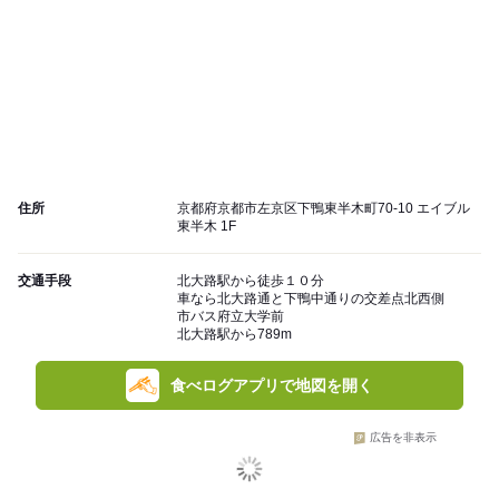
住所
京都府京都市左京区下鴨東半木町70-10 エイブル
東半木 1F
交通手段
北大路駅から徒歩１０分
車なら北大路通と下鴨中通りの交差点北西側
市バス府立大学前
北大路駅から789m
食べログアプリで地図を開く
広告を非表示