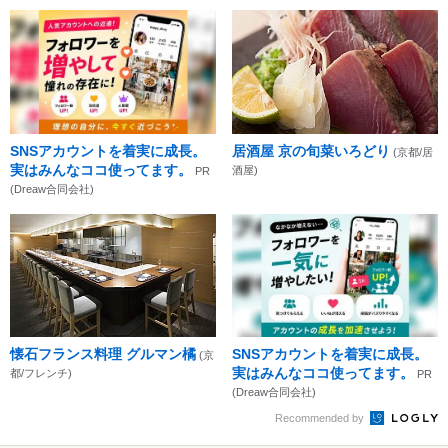
SNSアカウントを着実に成長。
居酒屋 京の旬菜いろどり
(京都/居
実はみんなココ使ってます。
酒屋)
PR
(Dreaw合同会社)
懐石フランス料理 グルマン橘
SNSアカウントを着実に成長。
(京
実はみんなココ使ってます。
都/フレンチ)
PR
(Dreaw合同会社)
Recommended by