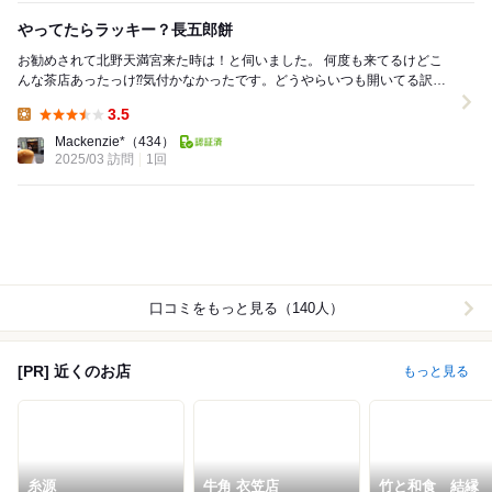
やってたらラッキー？長五郎餅
お勧めされて北野天満宮来た時は！と伺いました。 何度も来てるけどこ
んな茶店あったっけ⁇気付かなかったです。どうやらいつも開いてる訳で
はなさそう。この日は梅も咲いてるしオープンなの...
3.5
Lunch:
Mackenzie*
（434）
2025/03 訪問
1回
口コミをもっと見る（140人）
[PR] 近くのお店
もっと見る
糸源
牛角 衣笠店
竹と和食 結縁