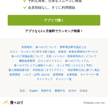
予約も簡単。空席をスムーズに検索
会員登録なし。すぐに利用開始
アプリで開く
アプリなら1ヶ月無料でランキング検索！
利用規約
食べログについて
携帯電話番号認証とは
口コミ・ランキングに対する取り組み
飲食店・飲食企業様向けサービス
食べログ店舗会員について
広告（メーカー・団体様等向け）について
機能改善要望
口コミガイドライン
食べログプレミアム
食べログプレミアム無料クーポン
ネット予約（リクエスト予約）
個人情報保護方針
外部送信（オプトアウト）
特定商取引法に基づく表記
推奨環境
ヘルプ・お問い合わせ
採用情報
企業情報
キーワード一覧
サイトマップ
チェーン一覧
言語：
English
简体中文
繁體中文
한국어
日本語
©Kakaku.com, Inc.