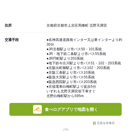
住所
京都府京都市上京区馬喰町 北野天満宮
交通手段
●名神高速道路南インター又は東インターより約
30分
●JR京都駅より市バス50・101系統
●JR・地下鉄二条駅より市バス55系統
●JR円町駅より203系統
●地下鉄今出川駅より市バス51・102・203系統
●京阪出町柳駅より市バス102・203系統
●京阪三条駅より市バス10系統
●阪急大宮駅より市バス55系統
●阪急西院駅より市バス203系統
●京福電車白梅町駅より徒歩5分
いずれも北野天満宮前下車すぐ
北野白梅町駅から595m
食べログアプリで地図を開く
広告を非表示