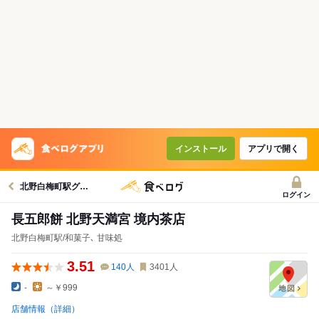
インストール
アプリで開く
北野白梅町駅グルメへ
ログイン
長五郎餅 北野天満宮 境内茶店
北野白梅町駅/和菓子､ 甘味処
3.51
140
人
3401
人
-
～￥999
店舗情報（詳細）