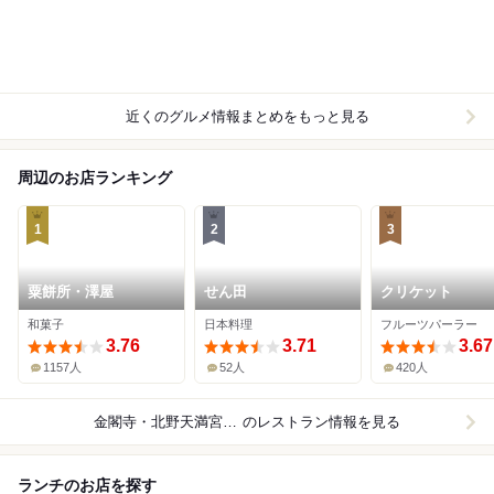
近くのグルメ情報まとめをもっと見る
周辺のお店ランキング
1
2
3
粟餅所・澤屋
せん田
クリケット
和菓子
日本料理
フルーツパーラー
3.76
3.71
3.67
1157人
52人
420人
金閣寺・北野天満宮周辺
のレストラン情報を見る
ランチのお店を探す