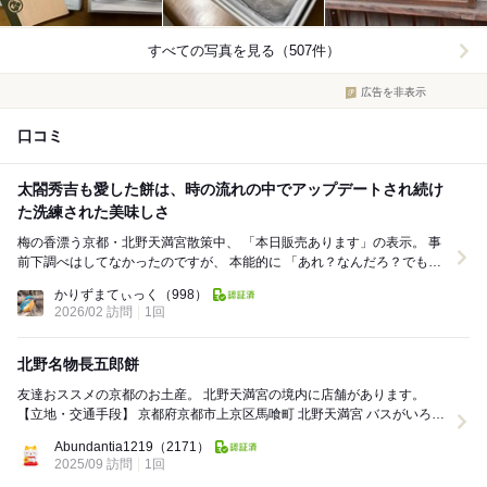
すべての写真を見る（507件）
広告を非表示
口コミ
太閤秀吉も愛した餅は、時の流れの中でアップデートされ続け
た洗練された美味しさ
梅の香漂う京都・北野天満宮散策中、 「本日販売あります」の表示。 事
前下調べはしてなかったのですが、 本能的に 「あれ？なんだろ？でもラ
ッキー？」と、 表示の方へ吸い寄せ...
かりずまてぃっく
（998）
2026/02 訪問
1回
北野名物長五郎餅
友達おススメの京都のお土産。 北野天満宮の境内に店舗があります。
【立地・交通手段】 京都府京都市上京区馬喰町 北野天満宮 バスがいろい
ろな場所から出ていて、「北野天満...
Abundantia1219
（2171）
2025/09 訪問
1回