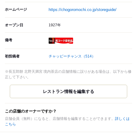
ホームページ
https://chogoromochi.co.jp/storeguide/
オープン日
1927年
備考
瓶コーク提供店
初投稿者
チャッピーチャンス
（514）
※長五郎餅 北野天満宮 境内茶店の店舗情報に誤りがある場合は、以下から修
正して下さい。
この店舗のオーナーですか？
店舗会員（無料）になると、店舗情報を編集することができます。
詳しくは
こちら