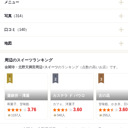
メニュー
写真
（314）
口コミ
（140）
地図
周辺のスイーツランキング
金閣寺・北野天満宮周辺
×
スイーツ
のランキング（点数の高いお店）です。
1
2
3
粟餅所・澤屋
カステラ ド パウロ
古の花
和菓子、甘味処
カフェ、洋菓子
甘味処、かき氷、日
3.76
3.60
3.60
1157人
340人
255人