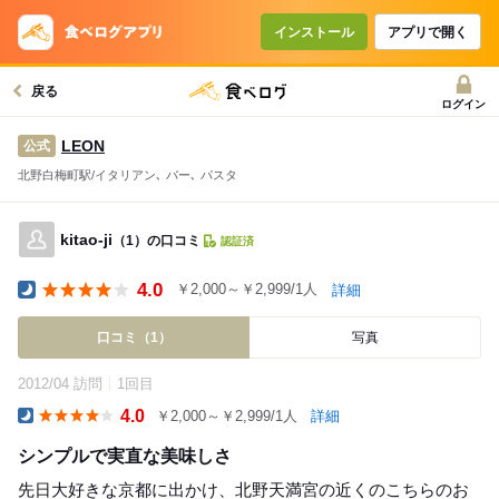
インストール
アプリで開く
戻る
ログイン
LEON
公式
北野白梅町駅/イタリアン､ バー､ パスタ
kitao-ji
（1）の口コミ
認証済
4.0
￥2,000～￥2,999/1人
詳細
Dinner
口コミ（1）
写真
2012/04 訪問
1回目
4.0
￥2,000～￥2,999/1人
詳細
Dinner
シンプルで実直な美味しさ
先日大好きな京都に出かけ、北野天満宮の近くのこちらのお