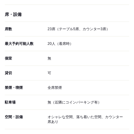
席・設備
席数
23席（テーブル5席、カウンター3席）
最大予約可能人数
20人（着席時）
個室
無
貸切
可
禁煙・喫煙
全席禁煙
駐車場
無（近隣にコインパーキング有）
空間・設備
オシャレな空間、落ち着いた空間、カウンター
席あり