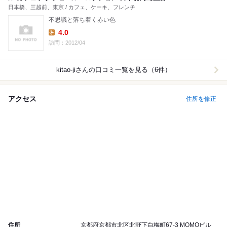
日本橋、三越前、東京 / カフェ、ケーキ、フレンチ
不思議と落ち着く赤い色
4.0
Lunch:
訪問：2012/04
kitao-ji
さんの口コミ一覧を見る（6件）
アクセス
住所を修正
住所
京都府京都市北区北野下白梅町67-3 MOMOビル