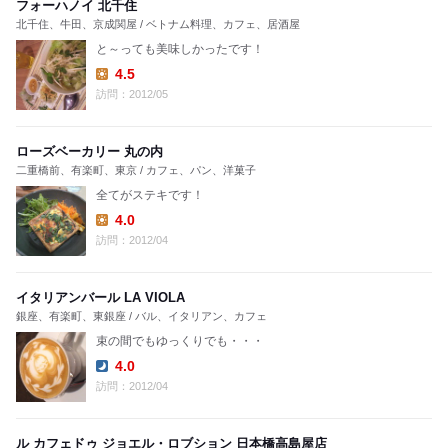
フォーハノイ 北千住
北千住、牛田、京成関屋 / ベトナム料理、カフェ、居酒屋
と～っても美味しかったです！
4.5
Lunch:
訪問：2012/05
ローズベーカリー 丸の内
二重橋前、有楽町、東京 / カフェ、パン、洋菓子
全てがステキです！
4.0
Lunch:
訪問：2012/04
イタリアンバール LA VIOLA
銀座、有楽町、東銀座 / バル、イタリアン、カフェ
束の間でもゆっくりでも・・・
4.0
Dinner:
訪問：2012/04
ル カフェドゥ ジョエル・ロブション 日本橋高島屋店