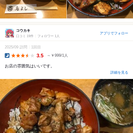
コウカキ
アプリでフォロー
口コミ 19件
フォロワー 1人
2025/09 訪問
1回目
3.5
～￥999/1人
Dinner
お店の雰囲気はいいです。
詳細を見る