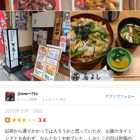
Ｑoow〜75v
アプリでフォロー
口コミ 180件
フォロワー 39人
2023/08 訪問
1回目
3.4
Lunch
以前から通りかかっては入ろうかと思っていたが、お腹のタイミ
ングとも合わず、なんとなくやめていた。しかしこの日は対面の