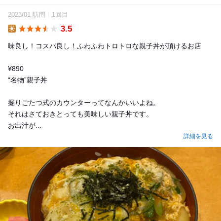
2023/01 訪問
1回目
3.5
Lunch
味良し！コスパ良し！ふわふわトロトロな親子丼が頂けるお店
¥890
“名物”親子丼
掘りごたつ式のカウンターってなんかいいよね。
それはさておきとっても美味しい親子丼です。
お出汁が...
詳細を見る