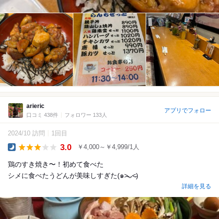
arieric
アプリでフォロー
口コミ 438件
フォロワー 133人
2024/10 訪問
1回目
3.0
￥4,000～￥4,999/1人
Dinner
鶏のすき焼き〜！初めて食べた
シメに食べたうどんが美味しすぎた(๑˃̵ᴗ˂̵)
詳細を見る