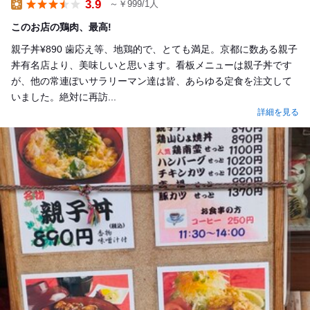
3.9
～￥999/1人
Lunch
このお店の鶏肉、最高!
親子丼¥890 歯応え等、地鶏的で、とても満足。京都に数ある親子
丼有名店より、美味しいと思います。看板メニューは親子丼です
が、他の常連ぽいサラリーマン達は皆、あらゆる定食を注文して
いました。絶対に再訪...
詳細を見る