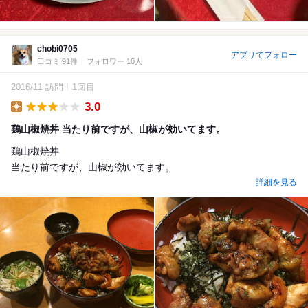
chobi0705
アプリでフォロー
口コミ 91件
フォロワー 10人
2016/11 訪問
1回目
3.0
Lunch
鶏山椒焼丼 当たり前ですが、山椒が効いてます。
鶏山椒焼丼
当たり前ですが、山椒が効いてます。
詳細を見る