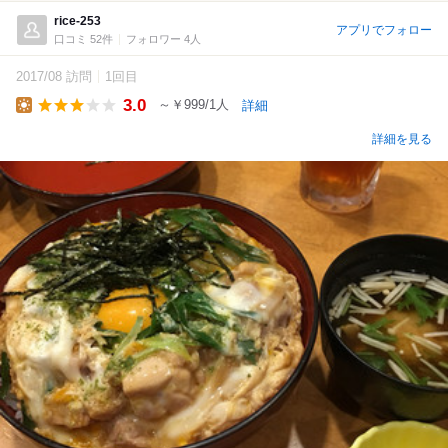
rice-253
アプリでフォロー
口コミ 52件
フォロワー 4人
2017/08 訪問
1回目
3.0
～￥999/1人
詳細
Lunch
詳細を見る