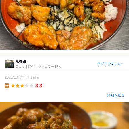
京都健
アプリでフォロー
口コミ 664件
フォロワー 67人
2021/10 訪問
1回目
3.3
Lunch
詳細を見る