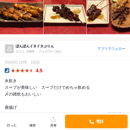
ぽんぽんイタイタぷりん
アプリでフォロー
口コミ 108件
フォロワー 16人
2024/01 訪問
1回目
4.5
Dinner
水炊き
スープが美味しい スープだけでめちゃ飲める
〆の雑炊もおいしい
唐揚げ
詳細を見る
電話
行った
保存
共有