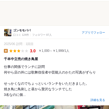
ゴンモモパパ
アプリでフォロー
口コミ 124件
フォロワー 87人
2025/06 訪問
1回目
3.0
￥1,000～￥1,999/1人
Lunch
千本中立売の焼き鳥屋
仕事の関係でランチに訪問
何やら店の外には歌舞伎役者や芸能人のかたの写真がずらり
せっかくなのでちょっといいランチをいただきました。
焼き鳥に鳥刺しと昼から贅沢なランチでした
3名なのに個...
詳細を見る