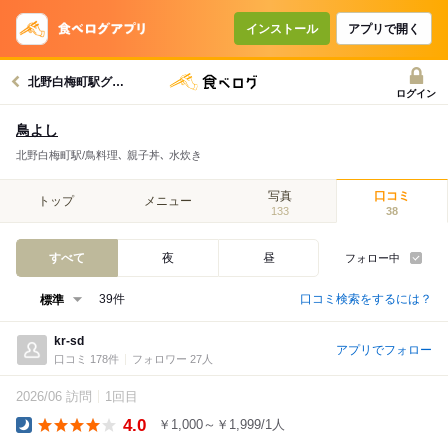
インストール
アプリで開く
北野白梅町駅グルメへ
ログイン
鳥よし
北野白梅町駅/鳥料理､ 親子丼､ 水炊き
写真
口コミ
トップ
メニュー
133
38
すべて
夜
昼
フォロー中
口コミ検索をするには？
39件
kr-sd
アプリでフォロー
口コミ 178件
フォロワー 27人
2026/06 訪問
1回目
4.0
￥1,000～￥1,999/1人
Dinner