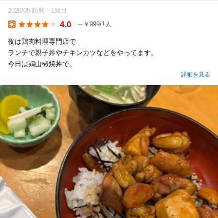
2026/05 訪問
1回目
4.0
～￥999/1人
Lunch
夜は鶏肉料理専門店で
ランチで親子丼やチキンカツなどをやってます。
今日は鶏山椒焼丼で。
詳細を見る