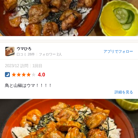
ウマひろ
アプリでフォロー
口コミ 28件
フォロワー 2人
2023/12 訪問
1回目
4.0
Dinner
鳥と山椒はウマ！！！！
詳細を見る