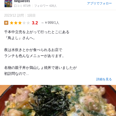
ninjya0101
アプリでフォロー
口コミ 871件
フォロワー 428人
2023/12 訪問
1回目
3.2
～￥999/1人
Lunch
千本中立売を上がって行ったとこにある
『鳥よし』さんへ。
夜は水炊きとかが食べられるお店で
ランチも色んなメニューがあります。
名物の親子丼か鶏山しょ焼丼で迷いましたが
初訪問なので...
詳細を見る