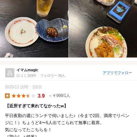
イマムmagic
アプリでフォロー
口コミ 203件
フォロワー 39人
2025/12 訪問
1回目
3.9
～￥999/1人
Lunch
【近所すぎて来れてなかったw】
平日夜勤の週にランチで伺いました♪（今まで2回、満席でリベン
ジに！）ちょうど4〜5人出てこられて無事に着席。
気になってたこちらを！
［鶏山しょ焼丼］