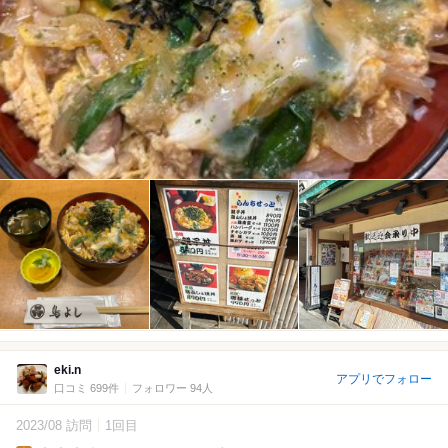
eki.n
アプリでフォロー
口コミ 699件
フォロワー 94人
2023/08 訪問
1回目