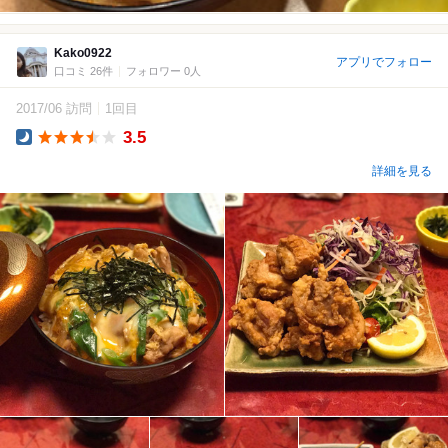
Kako0922
アプリでフォロー
口コミ 26件
フォロワー 0人
2017/06 訪問
1回目
3.5
Dinner
詳細を見る