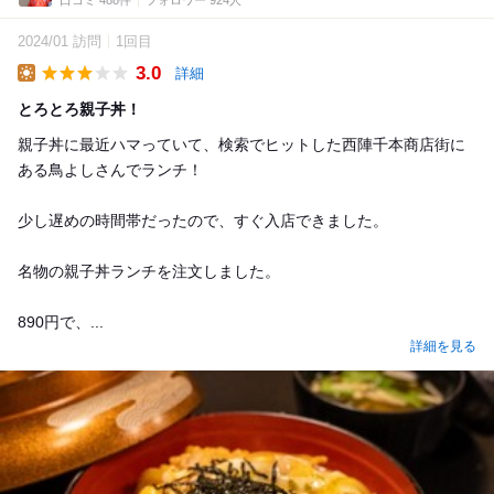
口コミ 488件
フォロワー 924人
2024/01 訪問
1回目
3.0
詳細
Lunch
とろとろ親子丼！
親子丼に最近ハマっていて、検索でヒットした西陣千本商店街に
ある鳥よしさんでランチ！
少し遅めの時間帯だったので、すぐ入店できました。
名物の親子丼ランチを注文しました。
890円で、...
詳細を見る