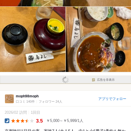
広告を非表示
moph98moph
アプリでフォロー
口コミ 140件
フォロワー 24人
2026/02 訪問
1回目
3.5
￥5,000～￥5,999/1人
Dinner