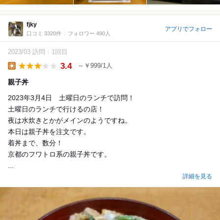
fjky
アプリでフォロー
口コミ 3320件
フォロワー 490人
2023/03 訪問
1回目
3.4
～￥999/1人
Lunch
親子丼
2023年3月4日 土曜日のランチで訪問！
土曜日のランチで行けるの店！
夜は水炊きとかがメインのようですね。
本日は親子丼を注文です。
着丼まで、数分！
京都のフワトロ系の親子丼です。
...
詳細を見る