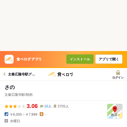
インストール
アプリで開く
太秦広隆寺駅グルメへ
ログイン
さの
太秦広隆寺駅/焼肉
3.06
10
人
3705
人
￥6,000～￥7,999
-
水曜日