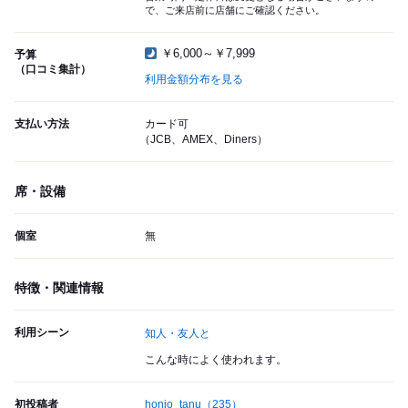
で、ご来店前に店舗にご確認ください。
￥6,000～￥7,999
予算
（口コミ集計）
利用金額分布を見る
支払い方法
カード可
（JCB、AMEX、Diners）
席・設備
個室
無
特徴・関連情報
利用シーン
知人・友人と
こんな時によく使われます。
初投稿者
honjo_tanu
（235）