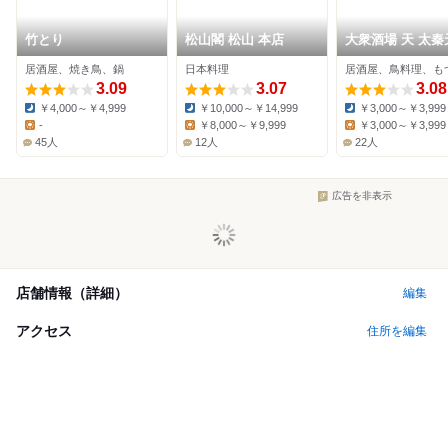
竹とり
松山閣 松山 本店
大衆酒場 天 太秦
川店
居酒屋、焼き鳥、鍋
日本料理
居酒屋、鳥料理、も
3.09
3.07
3.08
￥4,000～￥4,999
￥10,000～￥14,999
￥3,000～￥3,999
Dinner:
Dinner:
Dinner:
-
￥8,000～￥9,999
￥3,000～￥3,999
Lunch:
Lunch:
Lunch:
45人
12人
22人
広告を非表示
店舗情報（詳細）
編集
アクセス
住所を編集