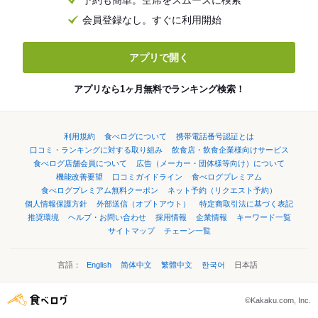
予約も簡単。空席をスムーズに検索
会員登録なし。すぐに利用開始
アプリで開く
アプリなら1ヶ月無料でランキング検索！
利用規約
食べログについて
携帯電話番号認証とは
口コミ・ランキングに対する取り組み
飲食店・飲食企業様向けサービス
食べログ店舗会員について
広告（メーカー・団体様等向け）について
機能改善要望
口コミガイドライン
食べログプレミアム
食べログプレミアム無料クーポン
ネット予約（リクエスト予約）
個人情報保護方針
外部送信（オプトアウト）
特定商取引法に基づく表記
推奨環境
ヘルプ・お問い合わせ
採用情報
企業情報
キーワード一覧
サイトマップ
チェーン一覧
言語：
English
简体中文
繁體中文
한국어
日本語
©Kakaku.com, Inc.