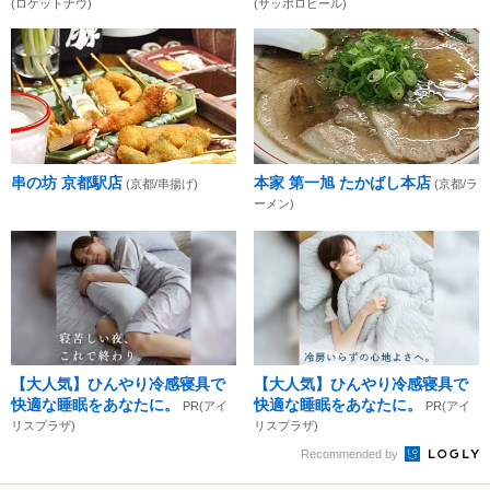
(ロケットナウ)
(サッポロビール)
串の坊 京都駅店
本家 第一旭 たかばし本店
(京都/串揚げ)
(京都/ラ
ーメン)
【大人気】ひんやり冷感寝具で
【大人気】ひんやり冷感寝具で
快適な睡眠をあなたに。
快適な睡眠をあなたに。
PR(アイ
PR(アイ
リスプラザ)
リスプラザ)
Recommended by