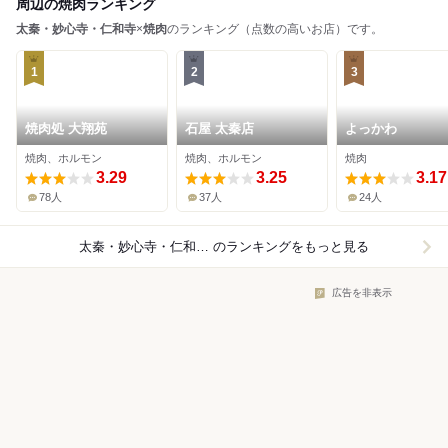
周辺の焼肉ランキング
太秦・妙心寺・仁和寺
×
焼肉
のランキング（点数の高いお店）です。
1
2
3
焼肉処 大翔苑
石屋 太秦店
よっかわ
焼肉、ホルモン
焼肉、ホルモン
焼肉
3.29
3.25
3.17
78人
37人
24人
太秦・妙心寺・仁和寺×焼肉
のランキングをもっと見る
広告を非表示