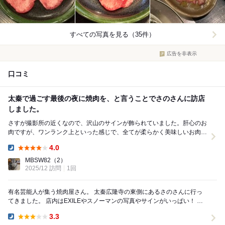
すべての写真を見る（35件）
広告を非表示
口コミ
太秦で過ごす最後の夜に焼肉を、と言うことでさのさんに訪店
しました。
さすが撮影所の近くなので、沢山のサインが飾られていました。肝心のお
肉ですが、ワンランク上といった感じで、全てが柔らかく美味しいお肉ば
かりでした。少し苦手なレバーも、全く臭みなく、ち...
4.0
Dinner:
MBSW82
（2）
2025/12 訪問
1回
有名芸能人が集う焼肉屋さん。 太秦広隆寺の東側にあるさのさんに行っ
てきました。 店内はEXILEやスノーマンの写真やサインがいっぱい！ お
肉の方は、炙りレバーが最高！ 薄切...
3.3
Dinner: