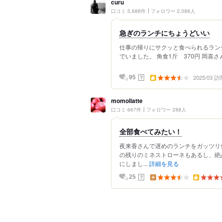
curu
口コミ 5,688件
フォロワー 2,088人
急ぎのランチにちょうどいい
仕事の帰りにサクッと食べられるランチ
でいました。 角食1斤 370円 岡喜さん
2025/03 訪
？
95
momollatte
口コミ 667件
フォロワー 288人
全部食べてみたい！
夜来香さんで遅めのランチをガッツリ
の残りのミネストローネもあるし、絶
にしまし...
詳細を見る
？
25