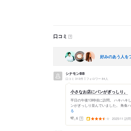
口コミ
？
好みのあう人を
シナモンBB
口コミ 313件
フォロワー 84人
小さなお店にパンがぎっしり。
平日の午後13時頃に訪問。 ハキハキ
ンがぎっしり並んでいました。 角食ハ
る
2025/11 訪問
？
6