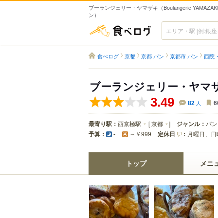
ブーランジェリー・ヤマザキ（Boulangerie YAMAZAK
ン）
食べログ
食べログ
京都
京都 パン
京都市 パン
西院
ブーランジェリー・ヤマ
3.49
82
人
6
最寄り駅：
西京極駅
[
京都
]
ジャンル：
パン
予算：
定休日
：
月曜日、日
-
～￥999
トップ
メニ