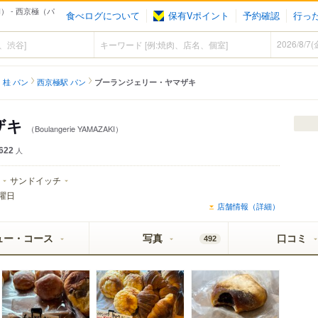
I） - 西京極（パ
食べログについて
保有Vポイント
予約確認
行っ
・桂 パン
西京極駅 パン
ブーランジェリー・ヤマザキ
ザキ
（Boulangerie YAMAZAKI）
622
人
サンドイッチ
曜日
店舗情報（詳細）
ュー・コース
写真
口コミ
492