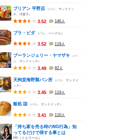
ブリアン 平野店
（パン、サンドイッ
チ、洋菓子）
3.52
146
人
プラ・ビダ
（パン、ベーグル）
3.52
119
人
ブーランジェリー・ヤマザキ
（パ
ン、サンドイッチ）
3.49
82
人
天狗堂海野製パン所
（パン、サンドイ
ッチ）
3.45
119
人
飯処 詣
（パン、サンドイッチ）
3.41
110
人
「持ち家を売る時のNG行為」知
ってるだけで得する事とは
PR（イエウール）