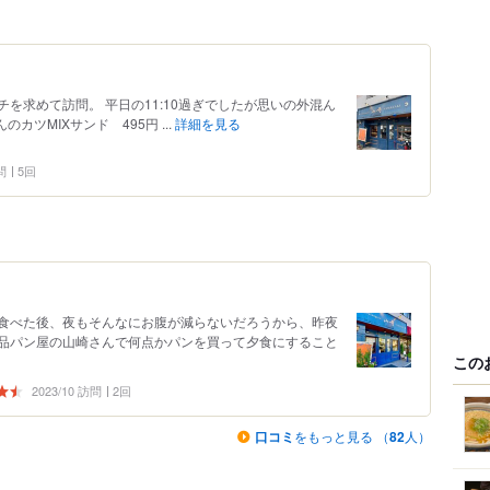
を求めて訪問。 平日の11:10過ぎでしたが思いの外混ん
のカツMIXサンド 495円 ...
詳細を見る
問
5回
食べた後、夜もそんなにお腹が減らないだろうから、昨夜
品パン屋の山崎さんで何点かパンを買って夕食にすること
この
2023/10 訪問
2回
口コミ
をもっと見る （
82
人）