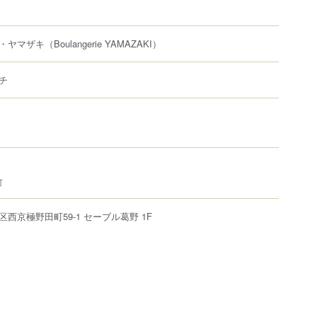
・ヤマザキ
（Boulangerie YAMAZAKI）
チ
可
区
西京極野田町
59-1
セーブル葛野 1F