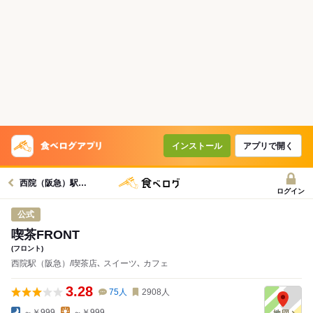
インストール
アプリで開く
西院（阪急）駅グルメへ
ログイン
公式
喫茶FRONT
(フロント)
西院駅（阪急）/喫茶店､ スイーツ､ カフェ
3.28
75
人
2908
人
～￥999
～￥999