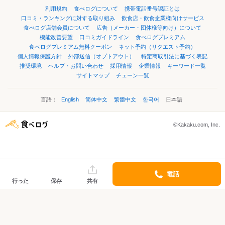
利用規約
食べログについて
携帯電話番号認証とは
口コミ・ランキングに対する取り組み
飲食店・飲食企業様向けサービス
食べログ店舗会員について
広告（メーカー・団体様等向け）について
機能改善要望
口コミガイドライン
食べログプレミアム
食べログプレミアム無料クーポン
ネット予約（リクエスト予約）
個人情報保護方針
外部送信（オプトアウト）
特定商取引法に基づく表記
推奨環境
ヘルプ・お問い合わせ
採用情報
企業情報
キーワード一覧
サイトマップ
チェーン一覧
言語：
English
简体中文
繁體中文
한국어
日本語
©Kakaku.com, Inc.
電話
行った
保存
共有