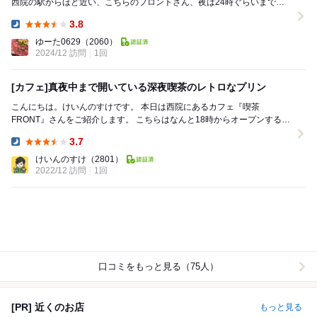
西院の駅からほど近い、こちらのフロントさん、夜は24時ぐらいまでや
っています。 メニューはというと、普通の...
3.8
Dinner:
ゆーた0629
（2060）
2024/12 訪問
1回
[カフェ]真夜中まで開いている深夜喫茶のレトロなプリン
こんにちは。けいんのすけです。 本日は西院にあるカフェ『喫茶
FRONT』さんをご紹介します。 こちらはなんと18時からオープンすると
いう深夜喫茶です。 夜中は0時まで開い...
3.7
Dinner:
けいんのすけ
（2801）
2022/12 訪問
1回
口コミをもっと見る（75人）
[PR] 近くのお店
もっと見る