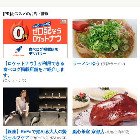
[PR]おススメのお店・情報
PR
【ロケットナウ】が利用できる
ラーメン ゆう
(京都/ラーメン)
食べログ掲載店舗をご紹介しま
す。
(ロケットナウ)
【銀座】ReFaで始める大人の贅
點心茶室 京都店
(京都/上海料理)
沢セルフケア
PR(ReFa GINZA on CR