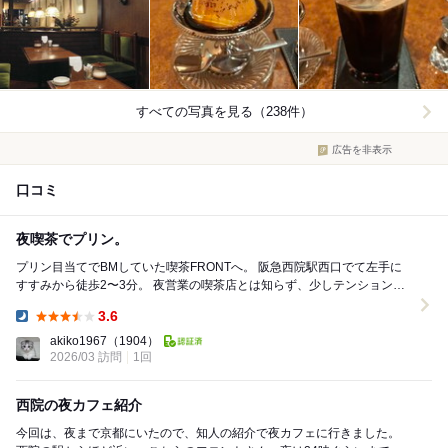
すべての写真を見る（238件）
広告を非表示
口コミ
夜喫茶でプリン。
プリン目当てでBMしていた喫茶FRONTへ。 阪急西院駅西口でて左手に
すすみから徒歩2〜3分。 夜営業の喫茶店とは知らず、少しテンションが
上がる。 店内はしっかり昭和...
3.6
Dinner:
akiko1967
（1904）
2026/03 訪問
1回
西院の夜カフェ紹介
今回は、夜まで京都にいたので、知人の紹介で夜カフェに行きました。