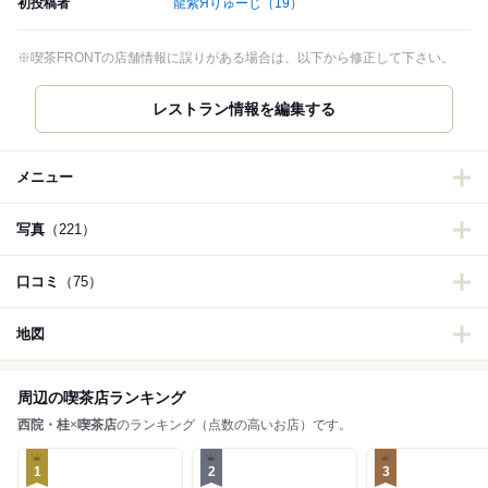
初投稿者
龍紫Яりゅーじ
（19）
※喫茶FRONTの店舗情報に誤りがある場合は、以下から修正して下さい。
レストラン情報を編集する
メニュー
写真
（221）
口コミ
（75）
地図
周辺の喫茶店ランキング
西院・桂
×
喫茶店
のランキング（点数の高いお店）です。
1
2
3