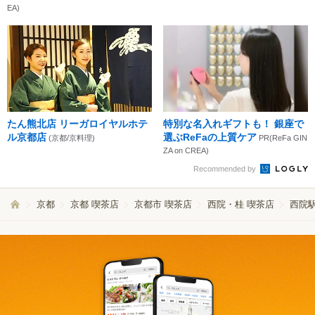
EA)
たん熊北店 リーガロイヤルホテ
特別な名入れギフトも！ 銀座で
ル京都店
選ぶReFaの上質ケア
(京都/京料理)
PR(ReFa GIN
ZA on CREA)
Recommended by
京都
京都 喫茶店
京都市 喫茶店
西院・桂 喫茶店
西院