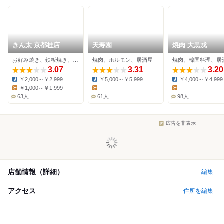
きん太 京都桂店
天寿園
焼肉 大黒戎
お好み焼き、鉄板焼き、焼きそば
焼肉、ホルモン、居酒屋
焼肉、韓国料理、居
3.07
3.31
3.20
￥2,000～￥2,999
￥5,000～￥5,999
￥4,000～￥4,999
Dinner:
Dinner:
Dinner:
￥1,000～￥1,999
-
-
Lunch:
Lunch:
Lunch:
63人
61人
98人
広告を非表示
店舗情報（詳細）
編集
アクセス
住所を編集