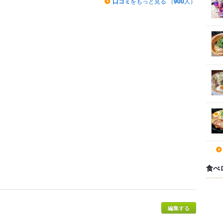
口コミ
をもっと見る （
900
人）
食べ