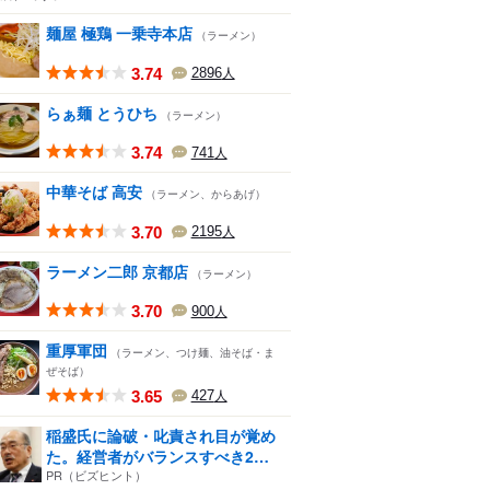
麺屋 極鶏 一乗寺本店
（ラーメン）
3.74
2896
人
らぁ麺 とうひち
（ラーメン）
3.74
741
人
中華そば 高安
（ラーメン、からあげ）
3.70
2195
人
ラーメン二郎 京都店
（ラーメン）
3.70
900
人
重厚軍団
（ラーメン、つけ麺、油そば・ま
ぜそば）
3.65
427
人
稲盛氏に論破・叱責され目が覚め
た。経営者がバランスすべき2
つ...
PR（ビズヒント）