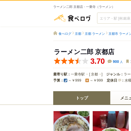
ラーメン二郎 京都店 - 一乗寺（ラーメン）
食べログ
食べログ
京都
京都 ラーメン
京都市 ラーメ
ラーメン二郎 京都店
3.70
900
人
最寄り駅：
一乗寺駅
[
京都
]
ジャンル：
ラー
予算：
定休日
：
水
～￥999
～￥999
トップ
メニ