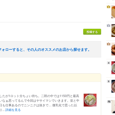
1
2
投稿する
3
フォローすると、その人のオススメのお店から探せます。
4
5
たが1ロット分ちょい待ち。二郎の中では1150円と最高
いなぁ思ってるんで今回はヤサイマシでいきます。並と中
日も仕事あるのでニンニクは抜きで… 微乳化で思った以
..
詳細を見る