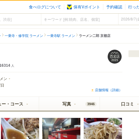
食べログについて
保有Vポイント
予約確認
行っ
ン
一乗寺・修学院 ラーメン
一乗寺駅 ラーメン
ラーメン二郎 京都店
16314
人
メン
曜日
店舗情報（詳細）
ュー・コース
写真
口コミ
3946