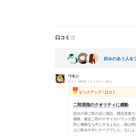
口コミ
？
好みのあう人を
ワモン
口コミ 486件
フォロワー 96人
ピックアップ！口コミ
二郎屈指のクオリティに感動
自分の初二郎の店に再訪。開店直後でし
価格。最近二郎のヤサイのバランス悪
同じ価格なら中にするよねと…後は明
上に飲みやすいスープでした。なにより.