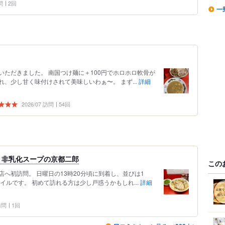
問
2回
一
ただきました。 南国つけ麺に＋100円でホロホロ軟骨が
、少し甘く味付けされて美味しいわぁ〜。 まず...
詳細
2026/07 訪問
54回
！非乳化スープの京都二郎
この
へ初訪問。 日曜日の13時20分頃に到着し、並びは1
イルです。 初めて訪れる方は少し戸惑うかもしれ...
詳細
 訪問
1回