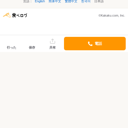
言語：
English
简体中文
繁體中文
한국어
日本語
©Kakaku.com, Inc.
電話
行った
保存
共有