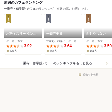
周辺のカフェランキング
一乗寺・修学院
×
カフェ
のランキング（点数の高いお店）です。
1
2
3
パティスリー タンド
一乗寺中谷
むしやしない
レス
ケーキ、カフェ
甘味処、和菓子、ケーキ
ケーキ、カフェ
3.92
3.64
3.50
627人
668人
161人
一乗寺・修学院×カフェ
のランキングをもっと見る
広告を非表示