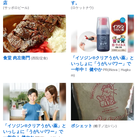
店
す。
(サッポロビール)
(ロケットナウ)
食堂 肉左衛門
「イソジン®クリアうがい薬」と
(西院/定食)
いっしょに「うがいパワー」で
一年中！ 健やか
PR(iNova｜Hugku
m)
「イソジン®クリアうがい薬」と
ポシェット
(帷子ノ辻/パン)
いっしょに「うがいパワー」で