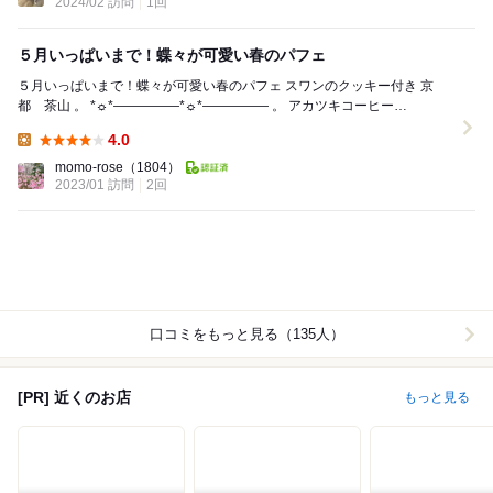
2024/02 訪問
1回
５月いっぱいまで！蝶々が可愛い春のパフェ
５月いっぱいまで！蝶々が可愛い春のパフェ スワンのクッキー付き 京
都 茶山 。 *☼*―――――*☼*――――― 。 アカツキコーヒー
@akatsuki_c...
4.0
Lunch:
momo-rose
（1804）
2023/01 訪問
2回
口コミをもっと見る（135人）
[PR] 近くのお店
もっと見る