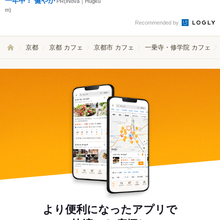
一年中！ 健やか
PR(iNova｜Hugku
m)
Recommended by
京都
京都 カフェ
京都市 カフェ
一乗寺・修学院 カフェ
より便利になったアプリで