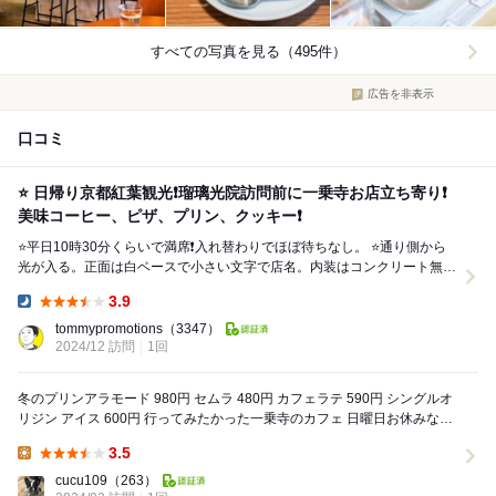
すべての写真を見る（495件）
広告を非表示
口コミ
⭐️ 日帰り京都紅葉観光❗️瑠璃光院訪問前に一乗寺お店立ち寄り❗️
美味コーヒー、ピザ、プリン、クッキー❗️
⭐️平日10時30分くらいで満席❗️入れ替わりでほぼ待ちなし。 ⭐️通り側から
光が入る。正面は白ベースで小さい文字で店名。内装はコンクリート無機
質、木目、モダンな照明が融合された...
3.9
Dinner:
tommypromotions
（3347）
2024/12 訪問
1回
冬のプリンアラモード 980円 セムラ 480円 カフェラテ 590円 シングルオ
リジン アイス 600円 行ってみたかった一乗寺のカフェ 日曜日お休みなの
でなかなか...
3.5
Lunch:
cucu109
（263）