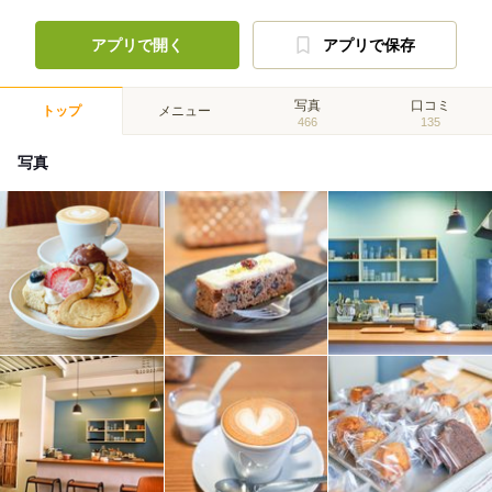
アプリで開く
アプリで保存
写真
口コミ
トップ
メニュー
466
135
写真