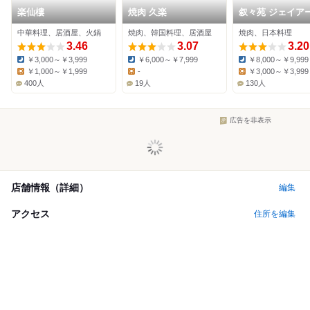
楽仙樓
焼肉 久楽
叙々苑 ジェイア
京都伊勢丹店
中華料理、居酒屋、火鍋
焼肉、韓国料理、居酒屋
焼肉、日本料理
3.46
3.07
3.20
￥3,000～￥3,999
￥6,000～￥7,999
￥8,000～￥9,999
Dinner:
Dinner:
Dinner:
￥1,000～￥1,999
-
￥3,000～￥3,999
Lunch:
Lunch:
Lunch:
400人
19人
130人
広告を非表示
店舗情報（詳細）
編集
アクセス
住所を編集