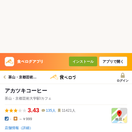
インストール
アプリで開く
茶山・京都芸術大学駅グルメへ
ログイン
アカツキコーヒー
茶山・京都芸術大学駅/カフェ
3.43
135
人
11421
人
-
～￥999
店舗情報（詳細）