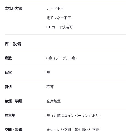
支払い方法
カード不可
電子マネー不可
QRコード決済可
席・設備
席数
8席（テーブル8席）
個室
無
貸切
不可
禁煙・喫煙
全席禁煙
駐車場
無（近隣にコインパーキングあり）
空間・設備
オシャレな空間、落ち着いた空間