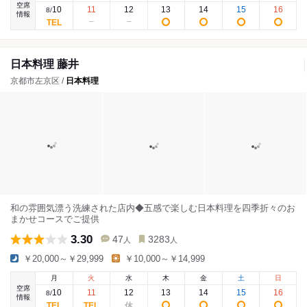
空席
10
11
12
13
14
15
16
8
/
情報
日本料理 藤井
京都市左京区 /
日本料理
和の雰囲気漂う洗練された店内◆五感で楽しむ日本料理を四季折々のお
まかせコースでご提供
3.30
47
3283
人
人
￥20,000～￥29,999
￥10,000～￥14,999
月
火
水
木
金
土
日
空席
10
11
12
13
14
15
16
8
/
情報