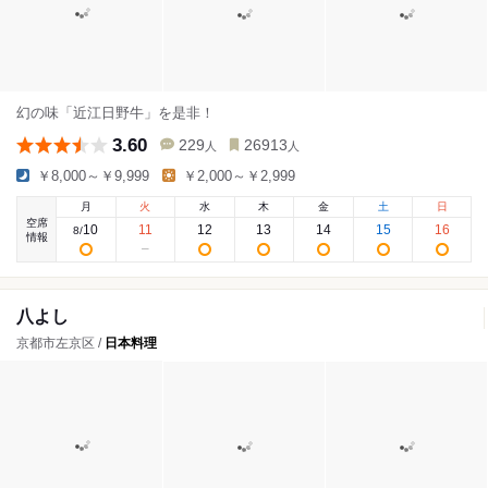
幻の味「近江日野牛」を是非！
3.60
229
26913
人
人
￥8,000～￥9,999
￥2,000～￥2,999
月
火
水
木
金
土
日
空席
10
11
12
13
14
15
16
8
/
情報
八よし
京都市左京区 /
日本料理