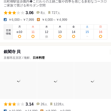
出町柳駅徒歩圏内◆こだわりの土鍋ご飯や四季を感じる多彩なコース◎
ご家族で寛げる和モダン空間
3.06
8
727
人
人
￥6,000～￥7,999
￥4,000～￥4,999
月
火
水
木
金
土
日
空席
10
11
12
13
14
15
16
8
/
情報
銀閣寺 貝
京都市左京区 / 海鮮、
日本料理
3.14
26
1228
人
人