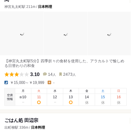
神宮丸太町駅 211m /
日本料理
【神宮丸太町駅5分】四季折々の食材を使用した、アラカルトで愉しめ
る日替わりの和食
3.10
14
2473
人
人
￥15,000～￥19,999
-
月
火
水
木
金
土
日
空席
10
11
12
13
14
15
16
8
/
情報
ごはん処 田辺宗
出町柳駅 336m /
日本料理