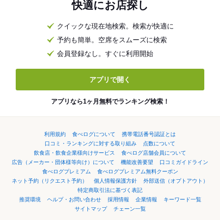
快適にお店探し
クイックな現在地検索。検索が快適に
予約も簡単。空席をスムーズに検索
会員登録なし。すぐに利用開始
アプリで開く
アプリなら1ヶ月無料でランキング検索！
利用規約
食べログについて
携帯電話番号認証とは
口コミ・ランキングに対する取り組み
点数について
飲食店・飲食企業様向けサービス
食べログ店舗会員について
広告（メーカー・団体様等向け）について
機能改善要望
口コミガイドライン
食べログプレミアム
食べログプレミアム無料クーポン
ネット予約（リクエスト予約）
個人情報保護方針
外部送信（オプトアウト）
特定商取引法に基づく表記
推奨環境
ヘルプ・お問い合わせ
採用情報
企業情報
キーワード一覧
サイトマップ
チェーン一覧