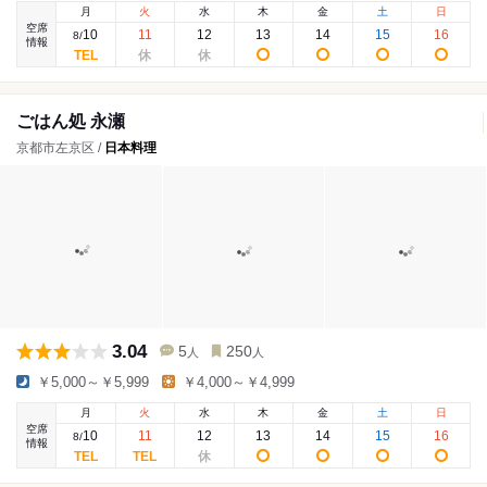
月
火
水
木
金
土
日
空席
10
11
12
13
14
15
16
8
/
情報
ごはん処 永瀬
京都市左京区 /
日本料理
3.04
5
250
人
人
￥5,000～￥5,999
￥4,000～￥4,999
月
火
水
木
金
土
日
空席
10
11
12
13
14
15
16
8
/
情報