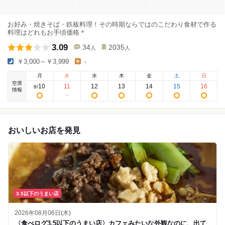
お好み・焼きそば・鉄板料理！その時期ならではのこだわり食材で作る
料理はどれもお手頃価格＊
3.09
34
2035
人
人
￥3,000～￥3,999
-
月
火
水
木
金
土
日
空席
10
11
12
13
14
15
16
8
/
情報
おいしいお店を発見
3.5以下のうまい店
2026年08月06日(木)
〈食べログ3.5以下のうまい店〉カフェみたいな外観なのに、出て