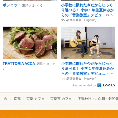
ポシェット
小学校に慣れた今だからじっく
(帷子ノ辻/パン)
り選べる！ 小学１年生夏休みか
らの「音楽教室」デビュ...
PR(ヤ
マハ音楽振興会｜HugKum)
TRATTORIA ACCA
小学校に慣れた今だからじっく
(西院/イタリア
り選べる！ 小学１年生夏休みか
ン)
らの「音楽教室」デビュ...
PR(ヤ
マハ音楽振興会｜HugKum)
Recommended by
京都
京都 カフェ
京都市 カフェ
下鴨神社・北白川・銀閣寺