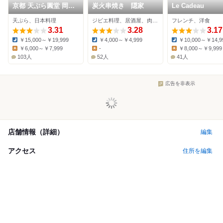
京都 天ぷら圓堂 岡ざ
炭火串焼き 隠家
Le Cadeau
き邸
天ぷら、日本料理
ジビエ料理、居酒屋、肉料理
フレンチ、洋食
3.31
3.28
3.17
￥15,000～￥19,999
￥4,000～￥4,999
￥10,000～￥14,9
Dinner:
Dinner:
Dinner:
￥6,000～￥7,999
-
￥8,000～￥9,999
Lunch:
Lunch:
Lunch:
103人
52人
41人
広告を非表示
店舗情報（詳細）
編集
アクセス
住所を編集