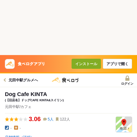
インストール
アプリで開く
元田中駅グルメへ
ログイン
Dog Cafe KINTA
(【旧店名】ドッグCAFE KINTA&スイリン)
元田中駅/カフェ
3.06
5
人
122
人
-
-