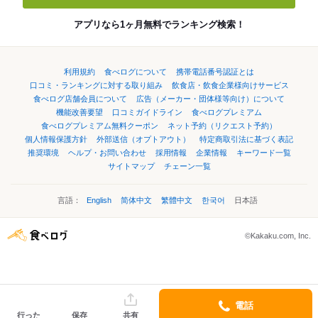
アプリなら1ヶ月無料でランキング検索！
利用規約
食べログについて
携帯電話番号認証とは
口コミ・ランキングに対する取り組み
飲食店・飲食企業様向けサービス
食べログ店舗会員について
広告（メーカー・団体様等向け）について
機能改善要望
口コミガイドライン
食べログプレミアム
食べログプレミアム無料クーポン
ネット予約（リクエスト予約）
個人情報保護方針
外部送信（オプトアウト）
特定商取引法に基づく表記
推奨環境
ヘルプ・お問い合わせ
採用情報
企業情報
キーワード一覧
サイトマップ
チェーン一覧
言語：
English
简体中文
繁體中文
한국어
日本語
©Kakaku.com, Inc.
電話
行った
保存
共有