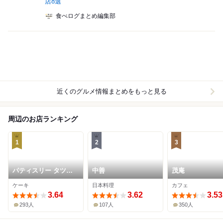
店8選
食べログまとめ編集部
近くのグルメ情報まとめをもっと見る
周辺のお店ランキング
1
2
3
パティスリー タツヒ
中善
茂庵
ト サトイ
ケーキ
日本料理
カフェ
3.64
3.62
3.53
293人
107人
350人