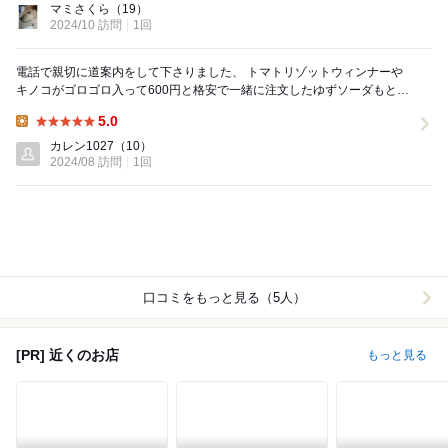
マミさくら
（19）
2024/10 訪問
1回
電話で親切に道案内をして下さりました、 トマトリゾットウィンナーや
キノコがゴロゴロ入って600円と格安で一緒に注文したゆずソーダもとて
も美味しかったです。 看板犬のキンタ君は寝...
5.0
Lunch:
カレン1027
（10）
2024/08 訪問
1回
口コミをもっと見る（5人）
[PR] 近くのお店
もっと見る