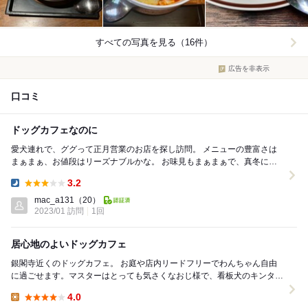
すべての写真を見る（16件）
広告を非表示
口コミ
ドッグカフェなのに
愛犬連れで、ググって正月営業のお店を探し訪問。 メニューの豊富さは
まぁまぁ、お値段はリーズナブルかな。 お味見もまぁまぁで、真冬にペ
ット店内可の空調付きでの食事はありがたいです...
3.2
Dinner:
mac_a131
（20）
2023/01 訪問
1回
居心地のよいドッグカフェ
銀閣寺近くのドッグカフェ。 お庭や店内リードフリーでわんちゃん自由
に過ごせます。マスターはとっても気さくなおじ様で、看板犬のキンタく
んはなかなかの貫禄でした笑 お値段リーズナブ...
4.0
Lunch: