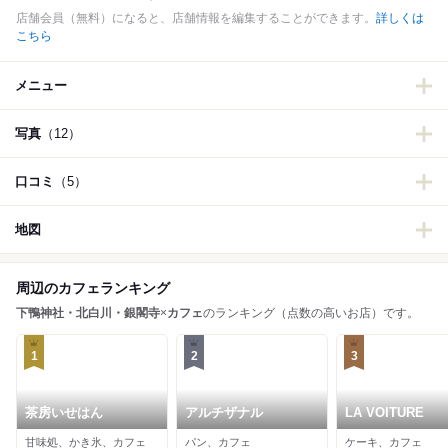
店舗会員（無料）になると、店舗情報を編集することができます。
詳しくは
こちら
メニュー
写真
（12）
口コミ
（5）
地図
周辺のカフェランキング
下鴨神社・北白川・銀閣寺
×
カフェ
のランキング（点数の高いお店）です。
1
2
3
茶房いせはん
アルチザナル
LA VOITURE
甘味処、かき氷、カフェ
パン、カフェ
ケーキ、カフェ