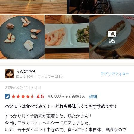
95
りんぴ1124
アプリでフォロー
口コミ 99件
フォロワー 166人
2026/08 訪問
5回目
4.5
￥6,000～￥7,999/1人
詳細
Dinner
ハツモトは食べてみて！⋯どれも美味しくておすすめです！
すっかり月イチ訪問が定着した、鶏たかさん！
今日はアラカルト。ヘルシーに注文しました。
いや、若干ダイエット中なので、食べに行く事自体、無謀なので