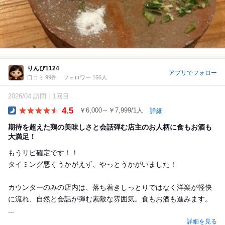
りんぴ1124
アプリでフォロー
口コミ 99件
フォロワー 166人
2026/04 訪問
1回目
4.5
￥6,000～￥7,999/1人
詳細
Dinner
期待を超えた鶏の美味しさと会話弾む店主のお人柄に食もお酒も
大満足！
もうリピ確定です！！
タイミング悪くうかがえず、やっとうかがいました！
カウンターのみの店内は、落ち着きしっとりではなく洋楽が軽快
に流れ、自然と会話が弾む素敵な雰囲気。食もお酒も進みます。
...
詳細を見る