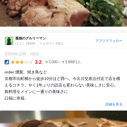
孤独のグルリーマン
アプリでフォロー
口コミ 1460件
フォロワー 205人
2025/06 訪問
2回目
3.2
￥3,000～￥3,999/1人
Dinner
order:燻製、焼き鳥など
京都市出町柳から徒歩10分ほど西へ。今出川交差点付近で店を構
えるコチラ。やく1年ぶりの訪店も変わらない美味しさに安心。
鳥料理をメインに一通りの美味さに
口福に幸福...
詳細を見る