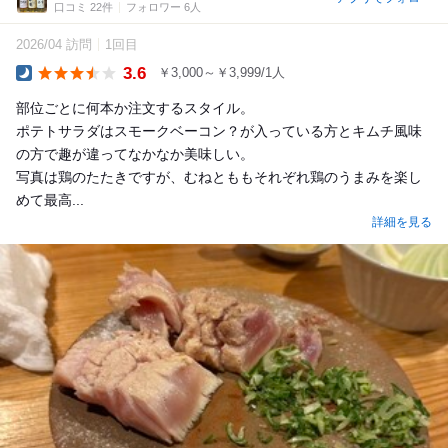
口コミ 22件
フォロワー 6人
2026/04 訪問
1回目
3.6
￥3,000～￥3,999/1人
Dinner
部位ごとに何本か注文するスタイル。
ポテトサラダはスモークベーコン？が入っている方とキムチ風味
の方で趣が違ってなかなか美味しい。
写真は鶏のたたきですが、むねとももそれぞれ鶏のうまみを楽し
めて最高...
詳細を見る