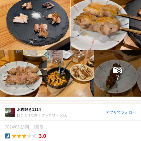
7
お肉好き1114
アプリでフォロー
口コミ 171件
フォロワー 58人
2024/03 訪問
1回目
3.0
Dinner