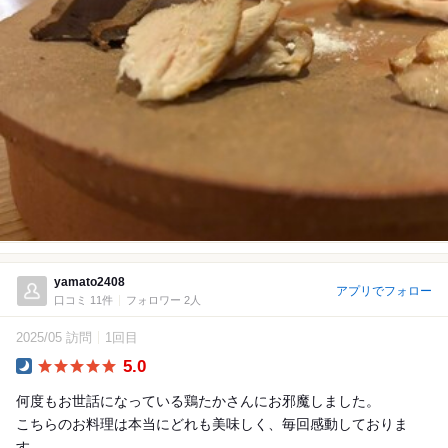
yamato2408
アプリでフォロー
口コミ 11件
フォロワー 2人
2025/05 訪問
1回目
5.0
Dinner
何度もお世話になっている鶏たかさんにお邪魔しました。
こちらのお料理は本当にどれも美味しく、毎回感動しておりま
す。