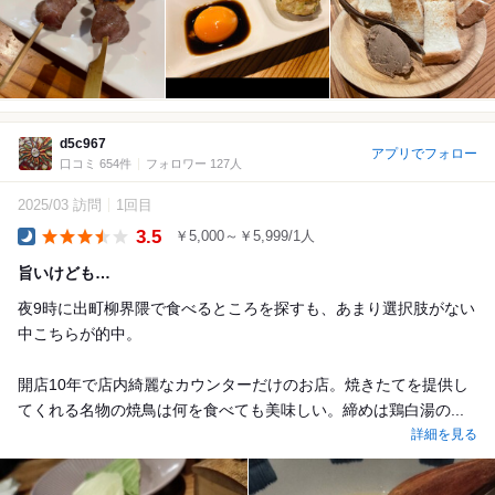
d5c967
アプリでフォロー
口コミ 654件
フォロワー 127人
2025/03 訪問
1回目
3.5
￥5,000～￥5,999/1人
Dinner
旨いけども…
夜9時に出町柳界隈で食べるところを探すも、あまり選択肢がない
中こちらが的中。
開店10年で店内綺麗なカウンターだけのお店。焼きたてを提供し
てくれる名物の焼鳥は何を食べても美味しい。締めは鶏白湯の...
詳細を見る