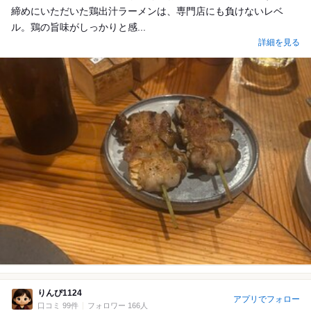
締めにいただいた鶏出汁ラーメンは、専門店にも負けないレベ
ル。鶏の旨味がしっかりと感...
詳細を見る
りんぴ1124
アプリでフォロー
口コミ 99件
フォロワー 166人