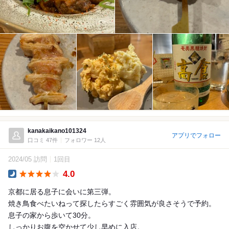
kanakaikano101324
アプリでフォロー
口コミ 47件
フォロワー 12人
2024/05 訪問
1回目
4.0
Dinner
京都に居る息子に会いに第三弾。
焼き鳥食べたいねって探したらすごく雰囲気が良さそうで予約。
息子の家から歩いて30分。
しっかりお腹を空かせて少し早めに入店。