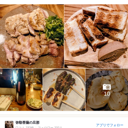
10
弥勒菩薩の旦那
アプリでフォロー
口コミ 232件
フォロワー 232人