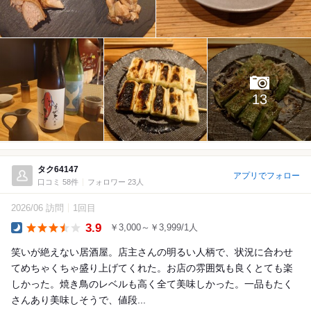
13
タク64147
アプリでフォロー
口コミ 58件
フォロワー 23人
2026/06 訪問
1回目
3.9
￥3,000～￥3,999/1人
Dinner
笑いが絶えない居酒屋。店主さんの明るい人柄で、状況に合わせ
てめちゃくちゃ盛り上げてくれた。お店の雰囲気も良くとても楽
しかった。焼き鳥のレベルも高く全て美味しかった。一品もたく
さんあり美味しそうで、値段...