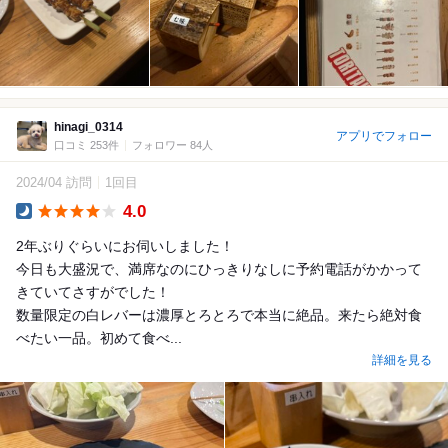
hinagi_0314
アプリでフォロー
口コミ 253件
フォロワー 84人
2024/04 訪問
1回目
4.0
Dinner
2年ぶりぐらいにお伺いしました！
今日も大盛況で、満席なのにひっきりなしに予約電話がかかって
きていてさすがでした！
数量限定の白レバーは濃厚とろとろで本当に絶品。来たら絶対食
べたい一品。初めて食べ...
詳細を見る