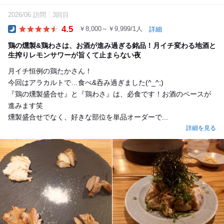
2026/06 訪問
3回目
4.5
￥8,000～￥9,999/1人
詳細
Dinner
鶏の燻製&鶏わさは、お酒が進み過ぎる銘品！月イチ変わる地酒と
生搾りレモンサワーが旨くて止まらない夜
月イチ恒例の鶏たかさん！
今回はアラカルトで…食べ&呑み過ぎました(^_^;)
『鶏の燻製盛合せ』と『鶏わさ』は、必食です！お酒のペースが
進みます笑
燻製盛合せでなく、好きな部位を単品オーダーで...
詳細を見る