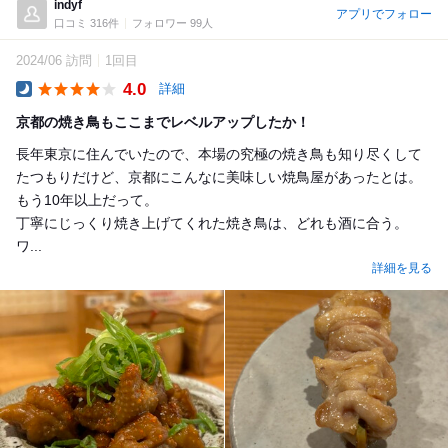
indyf
アプリでフォロー
口コミ 316件
フォロワー 99人
2024/06 訪問
1回目
4.0
詳細
Dinner
京都の焼き鳥もここまでレベルアップしたか！
長年東京に住んでいたので、本場の究極の焼き鳥も知り尽くして
たつもりだけど、京都にこんなに美味しい焼鳥屋があったとは。
もう10年以上だって。
丁寧にじっくり焼き上げてくれた焼き鳥は、どれも酒に合う。
ワ...
詳細を見る