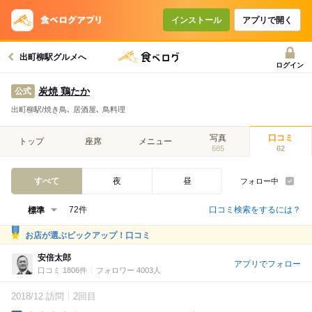
インストール
アプリで開く
出町柳駅グルメへ
ログイン
炭焼 鶏たか
公式
出町柳駅/焼き鳥､ 居酒屋､ 鳥料理
写真
口コミ
トップ
座席
メニュー
685
62
すべて
夜
昼
フォロー中
口コミ検索をするには？
72件
お店が選ぶピックアップ！口コミ
安倍太郎
アプリでフォロー
口コミ 1806件
フォロワー 4003人
2018/12 訪問
2回目