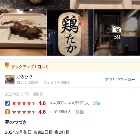
59
ピックアップ！口コミ
ごろひで
アプリでフォロー
口コミ 1335件
フォロワー 809人
2024/09 訪問
8回目
4.8
￥4,000～￥4,999/1人
詳細
Dinner
4.6
～￥999/1人
詳細
Lunch
夢のつづき
2024.9月某日 京都2日目 夜2軒目