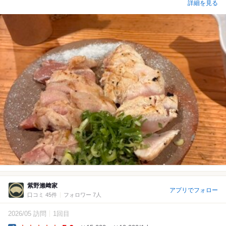
詳細を見る
紫野瀨﨑家
アプリでフォロー
口コミ 45件
フォロワー 7人
2026/05 訪問
1回目