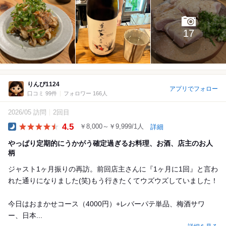
17
りんぴ1124
アプリでフォロー
口コミ 99件
フォロワー 166人
2026/05 訪問
2回目
4.5
￥8,000～￥9,999/1人
詳細
Dinner
やっぱり定期的にうかがう確定過ぎるお料理、お酒、店主のお人
柄
ジャスト1ヶ月振りの再訪。前回店主さんに『1ヶ月に1回』と言わ
れた通りになりました(笑)もう行きたくてウズウズしていました！
今日はおまかせコース（4000円）+レバーパテ単品、梅酒サワ
ー、日本...