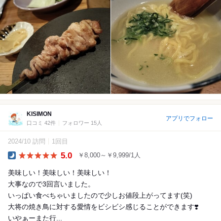
KISIMON
アプリでフォロー
口コミ 42件
フォロワー 15人
2024/10 訪問
1回目
5.0
￥8,000～￥9,999/1人
Dinner
美味しい！美味しい！美味しい！
大事なので3回言いました。
いっぱい食べちゃいましたので少しお値段上がってます(笑)
大将の焼き鳥に対する愛情をビシビシ感じることができます❣️
いやぁーまた行...