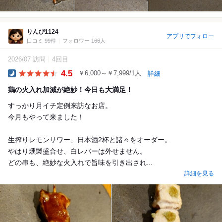
りんぴ1124
アプリでフォロー
口コミ 99件
フォロワー 166人
2026/07 訪問
4回目
4.5
￥6,000～￥7,999/1人
詳細
Dinner
鶏の火入れ加減が絶妙！今日も大満足！
すっかり月イチ定例来訪なお店。
今月もやって来ました！
生搾りレモンサワー、日本酒2杯と諸々をオーダー。
やはり燻製盛合せ、白レバーは外せません。
どの串も、絶妙な火入れで旨味を引き出され...
詳細を見る