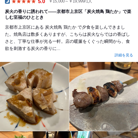
5.0
￥15,000～￥19,999/1人
Dinner
炭火の香りに誘われて——京都市上京区「炭火焼鳥 鶏たか」で楽
しむ至福のひととき
京都市上京区にある 炭火焼鳥 鶏たか で夕食を楽しんできまし
た。焼鳥店は数多くありますが、こちらは炭火ならではの香ばし
さと、丁寧な仕事が光る一軒。店の暖簾をくぐった瞬間から、食
欲を刺激する炭火の香りに...
詳細を見る