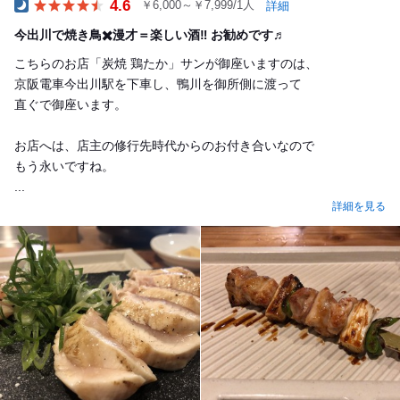
4.6
￥6,000～￥7,999/1人
詳細
Dinner
今出川で焼き鳥✖️漫才＝楽しい酒‼︎ お勧めです♬
こちらのお店「炭焼 鶏たか」サンが御座いますのは、
京阪電車今出川駅を下車し、鴨川を御所側に渡って
直ぐで御座います。
お店へは、店主の修行先時代からのお付き合いなので
もう永いですね。
...
詳細を見る