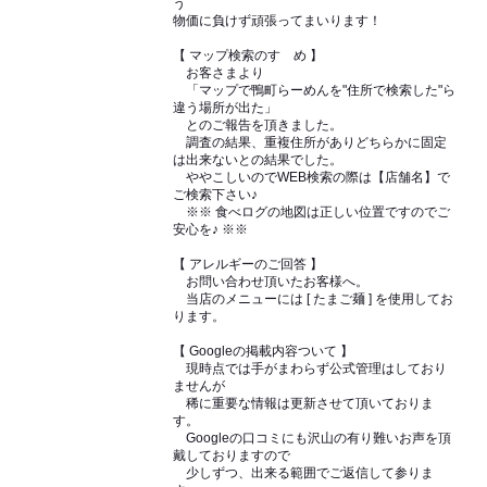
う
物価に負けず頑張ってまいります！
【 マップ検索のすゝめ 】
お客さまより
「マップで鴨町らーめんを"住所で検索した"ら
違う場所が出た」
とのご報告を頂きました。
調査の結果、重複住所がありどちらかに固定
は出来ないとの結果でした。
ややこしいのでWEB検索の際は【店舗名】で
ご検索下さい♪
※※ 食べログの地図は正しい位置ですのでご
安心を♪ ※※
【 アレルギーのご回答 】
お問い合わせ頂いたお客様へ。
当店のメニューには [ たまご麺 ] を使用してお
ります。
【 Googleの掲載内容ついて 】
現時点では手がまわらず公式管理はしており
ませんが
稀に重要な情報は更新させて頂いておりま
す。
Googleの口コミにも沢山の有り難いお声を頂
戴しておりますので
少しずつ、出来る範囲でご返信して参りま