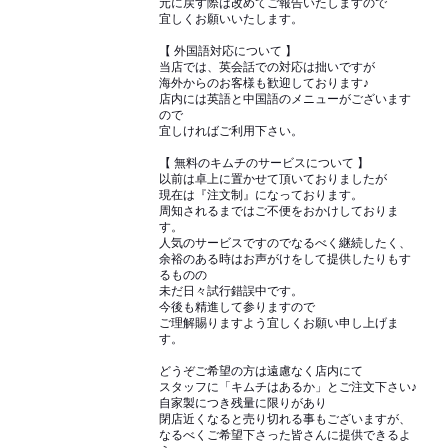
元に戻す際は改めてご報告いたしますので
宜しくお願いいたします。
【 外国語対応について 】
当店では、英会話での対応は拙いですが
海外からのお客様も歓迎しております♪
店内には英語と中国語のメニューがございます
ので
宜しければご利用下さい。
【 無料のキムチのサービスについて 】
以前は卓上に置かせて頂いておりましたが
現在は『注文制』になっております。
周知されるまではご不便をおかけしておりま
す。
人気のサービスですのでなるべく継続したく、
余裕のある時はお声がけをして提供したりもす
るものの
未だ日々試行錯誤中です。
今後も精進して参りますので
ご理解賜りますよう宜しくお願い申し上げま
す。
どうぞご希望の方は遠慮なく店内にて
スタッフに「キムチはあるか」とご注文下さい♪
自家製につき残量に限りがあり
閉店近くなると売り切れる事もございますが、
なるべくご希望下さった皆さんに提供できるよ