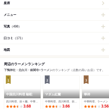
座席
メニュー
写真
（498）
口コミ
（171）
地図
周辺のラーメンランキング
下鴨神社・北白川・銀閣寺
×
ラーメン
のランキング（点数の高いお店）です。
1
2
3
中国四川料理 駱駝
マダム紅蘭
華祥
四川料理、担々麺、中華料理
中華料理、四川料理、担々麺
中華料理、ラーメン
3.68
3.66
3.56