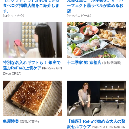
食べログ掲載店舗をご紹介しま
ーフェクト黒ラベルが飲めるお
す。
店
(ロケットナウ)
(サッポロビール)
特別な名入れギフトも！ 銀座で
十二季家 歓 京都店
(京都/居酒屋)
選ぶReFaの上質ケア
PR(ReFa GIN
ZA on CREA)
亀屋陸奥
【銀座】ReFaで始める大人の贅
(京都/和菓子)
沢セルフケア
PR(ReFa GINZA on CR