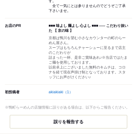
す。
全て一気にとは参りませんのでどうぞご了承
下さいませ。
お店のPR
■■■ 味よし 麺よし 心よし ■■■ ----- こだわり抜い
た 【 京の味 】
京都は鴨川を望む小さなカウンターの町のらー
めん屋さん。
スープはもちろんチャーシューに至るまで店主
のこだわりが
詰まった一杯、是非ご賞味あれ♪※当店ではたま
ご麺を使用しております。
以前卓上にございました無料のキムチは、コロ
ナを経て現在声掛け制となっております。スタ
ッフにお声がけください♪
初投稿者
akiakiaki
（1）
※鴨町らーめんの店舗情報に誤りがある場合は、以下からご報告ください。
誤りを報告する