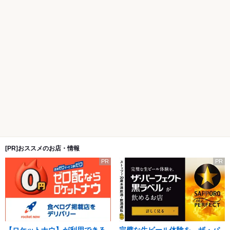
[PR]おススメのお店・情報
PR
PR
【ロケットナウ】が利用できる
完璧な生ビール体験を。ザ・パ