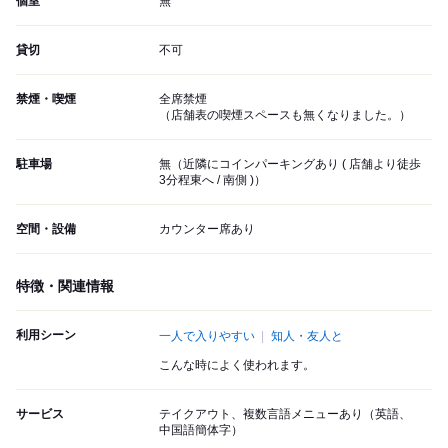
個室
無
貸切
不可
禁煙・喫煙
全席禁煙
（店舗表の喫煙スペースも無くなりました。）
駐車場
無（近隣にコインパーキングあり ( 店舗より徒歩
3分程東へ / 南側 )）
空間・設備
カウンター席あり
特徴・関連情報
利用シーン
一人で入りやすい
知人・友人と
こんな時によく使われます。
サービス
テイクアウト、複数言語メニューあり（英語、
中国語簡体字）