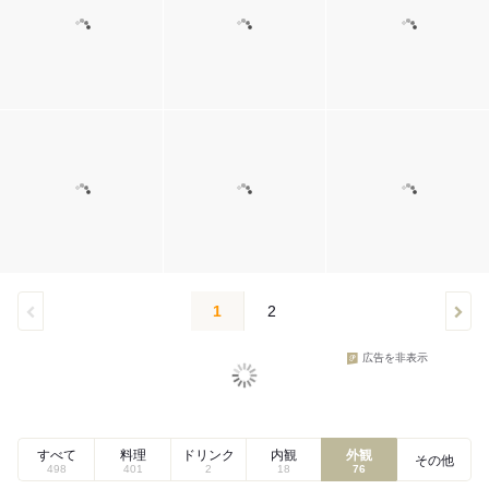
1
2
広告を非表示
すべて
料理
ドリンク
内観
外観
その他
498
401
2
18
76