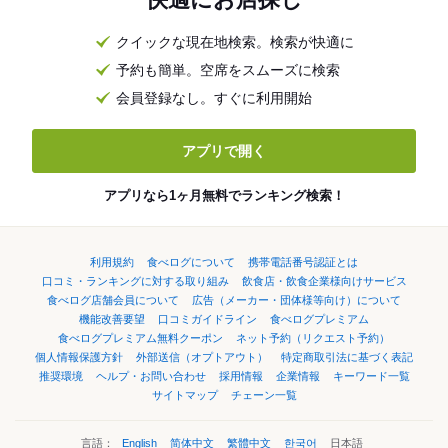
クイックな現在地検索。検索が快適に
予約も簡単。空席をスムーズに検索
会員登録なし。すぐに利用開始
アプリで開く
アプリなら1ヶ月無料でランキング検索！
利用規約
食べログについて
携帯電話番号認証とは
口コミ・ランキングに対する取り組み
飲食店・飲食企業様向けサービス
食べログ店舗会員について
広告（メーカー・団体様等向け）について
機能改善要望
口コミガイドライン
食べログプレミアム
食べログプレミアム無料クーポン
ネット予約（リクエスト予約）
個人情報保護方針
外部送信（オプトアウト）
特定商取引法に基づく表記
推奨環境
ヘルプ・お問い合わせ
採用情報
企業情報
キーワード一覧
サイトマップ
チェーン一覧
言語：
English
简体中文
繁體中文
한국어
日本語