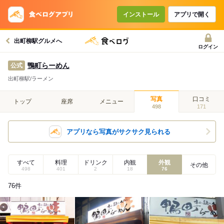
インストール
アプリで開く
出町柳駅グルメへ
ログイン
鴨町らーめん
公式
出町柳駅/ラーメン
写真
口コミ
トップ
座席
メニュー
498
171
アプリなら写真がサクサク見られる
すべて
料理
ドリンク
内観
外観
その他
498
401
2
18
76
76
件