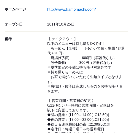
ホームページ
http://www.kamomachi.com/
オープン日
2011年10月25日
備考
【 テイクアウト 】
以下のメニューは持ち帰りOKです！
・らーめん【全種】 （ゆがいて頂く生麺 / 容器
代＋20円）
・唐揚げ(5個) 600円（容器代なし）
・餃子(5個) 300円（容器代なし）
※夏季限定の冷麺は持ち帰り対象外です
※持ち帰りらーめんは
お家で湯がいていただく生麺タイプとなりま
す。
※唐揚げ・餃子は完成したものをお持ち帰り頂
きます。
【 営業時間・営業日の変更 】
6/22(月)より一時的に営業時間・定休日を
以下に変更しております。
◆昼の営業：[11:00～14:00(LO13:50)]
◆夜の営業：[17:00～22:00(LO21:50)]
◆祝日＆連休最終日の夜は21:00(LO)迄
◆定休日：毎週日曜日＆毎週月曜日