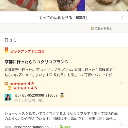
すべての写真を見る（600件）
広告を非表示
口コミ
ピックアップ！口コミ
京都に行ったら♡コクリコブラン♡
京都観光中行ったお店“コクリコブラン”さん♪ 京都に行ったら高確率でこ
ちらのお店に来てしまいます♡ 見た目にも美しいく可愛いパンですが、
お味も高評価！！ 【クーゲルマロン】 ¥600 イチオシのクーゲルマロン
4.5
ʕ•ᴥ•ʔ 外側にはカラフルな線模様が描かれた球状のデニッシュ風パン。 ...
Lunch:
4.5
Takeout:
まいまい05230308
（1805）
2025/10 訪問
3回
ショーケースを見ていてワクワクするようなカラフルで可愛くて芸術作品
のようなパンが並んでいます。 価格は少し高めです。 三重に同じ系列の
本店？のパン屋さんがあり、以前旅行で三重に...
oishiimono.sagashi*☆
（1）