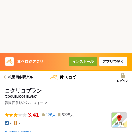
インストール
アプリで開く
祇園四条駅グルメへ
ログイン
コクリコブラン
(COQUELICOT BLANC)
祇園四条駅/パン､ スイーツ
3.41
128
人
5225
人
-
-