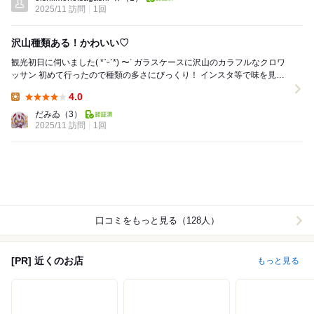
2025/11 訪問
1回
沢山種類ある！かわいい♡
観光初日に伺いました( *ˊᵕˋ*) 〜ᐝ ガラスケースに沢山のカラフルなクロワ
ッサン 初めて行ったので種類の多さにびっくり！ インスタ等で味を見て
決めていたので良かったです...
4.0
Lunch:
だみゐ
（3）
2025/11 訪問
1回
口コミをもっと見る（128人）
[PR] 近くのお店
もっと見る