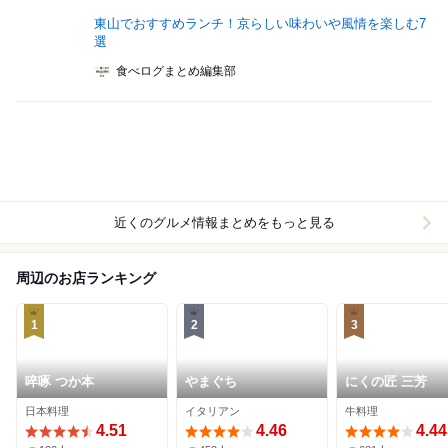
東山でおすすめランチ！京らしい味わいや風情を楽しむ7
選
食べログまとめ編集部
近くのグルメ情報まとめをもっと見る
周辺のお店ランキング
1
2
3
啐啄 つか本
やまぐち
にくの匠 三芳
日本料理
イタリアン
牛料理
4.51
4.46
4.44