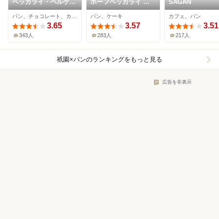
ベッカライ・ペルケ
ホーフベッカライ エ
SAGAN
オ・アルト・ハイデル
ーデッガー・タックス
パン、チョコレート、カフェ
パン、ケーキ
カフェ、パン
ベルク
京都店
3.65
3.57
3.51
343人
283人
217人
祇園×パン
のランキングをもっと見る
広告を非表示