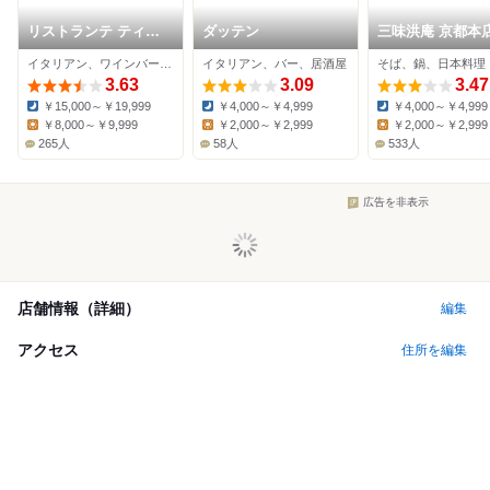
リストランテ ティー
ダッテン
三味洪庵 京都本
ブイ ビー
イタリアン、ワインバー、ヨーロッパ料理
イタリアン、バー、居酒屋
そば、鍋、日本料理
3.63
3.09
3.47
￥15,000～￥19,999
￥4,000～￥4,999
￥4,000～￥4,999
Dinner:
Dinner:
Dinner:
￥8,000～￥9,999
￥2,000～￥2,999
￥2,000～￥2,999
Lunch:
Lunch:
Lunch:
265人
58人
533人
広告を非表示
店舗情報（詳細）
編集
アクセス
住所を編集