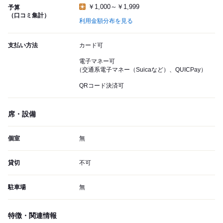
￥1,000～￥1,999
予算
（口コミ集計）
利用金額分布を見る
支払い方法
カード可
電子マネー可
（交通系電子マネー（Suicaなど）、QUICPay）
QRコード決済可
席・設備
個室
無
貸切
不可
駐車場
無
特徴・関連情報