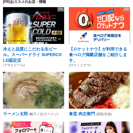
[PR]おススメのお店・情報
PR
PR
冷えと品質にこだわる生ビー
【ロケットナウ】が利用できる
ル。スーパードライ SUPERCO
食べログ掲載店舗をご紹介しま
LD認定店
す。
(アサヒビール)
(ロケットナウ)
ラーメン太郎
食堂 肉左衛門
(帷子ノ辻/ラーメン)
(西院/定食)