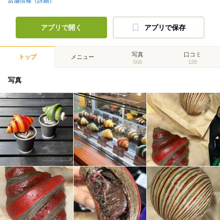
店舗情報（詳細）
アプリで開く
アプリで保存
写真
口コミ
トップ
メニュー
568
128
写真