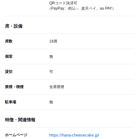
QRコード決済可
（PayPay、d払い、楽天ペイ、au PAY）
席・設備
席数
18席
個室
無
貸切
可
禁煙・喫煙
全席禁煙
駐車場
無
特徴・関連情報
ホームページ
https://hana-cheesecake.jp/