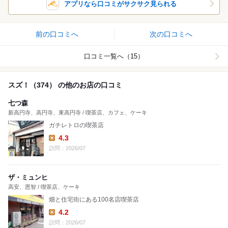
アプリなら口コミがサクサク見られる
前の口コミへ
次の口コミへ
口コミ一覧へ（15）
スズ！（374） の他のお店の口コミ
七つ森
新高円寺、高円寺、東高円寺 / 喫茶店、カフェ、ケーキ
ガチレトロの喫茶店
4.3
Lunch:
訪問：2026/07
ザ・ミュンヒ
高安、恩智 / 喫茶店、ケーキ
畑と住宅街にある100名店喫茶店
4.2
Lunch:
訪問：2026/07