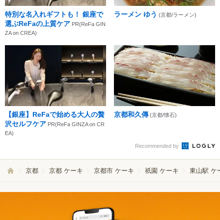
特別な名入れギフトも！ 銀座で
ラーメン ゆう
(京都/ラーメン)
選ぶReFaの上質ケア
PR(ReFa GIN
ZA on CREA)
【銀座】ReFaで始める大人の贅
京都和久傳
(京都/懐石)
沢セルフケア
PR(ReFa GINZA on CR
EA)
Recommended by
京都
京都 ケーキ
京都市 ケーキ
祇園 ケーキ
東山駅 ケ