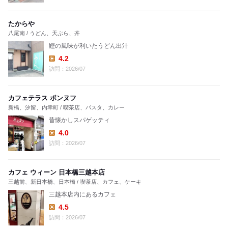
たからや
八尾南 / うどん、天ぷら、丼
鰹の風味が利いたうどん出汁
4.2
Lunch:
訪問：2026/07
カフェテラス ポンヌフ
新橋、汐留、内幸町 / 喫茶店、パスタ、カレー
昔懐かしスパゲッティ
4.0
Lunch:
訪問：2026/07
カフェ ウィーン 日本橋三越本店
三越前、新日本橋、日本橋 / 喫茶店、カフェ、ケーキ
三越本店内にあるカフェ
4.5
Lunch:
訪問：2026/07