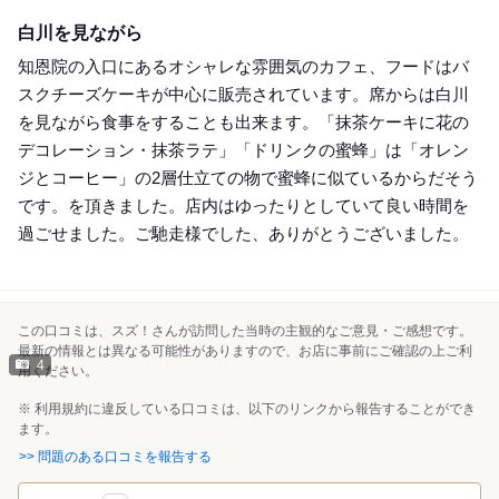
Lunch
白川を見ながら
知恩院の入口にあるオシャレな雰囲気のカフェ、フードはバ
スクチーズケーキが中心に販売されています。席からは白川
を見ながら食事をすることも出来ます。「抹茶ケーキに花の
デコレーション・抹茶ラテ」「ドリンクの蜜蜂」は「オレン
ジとコーヒー」の2層仕立ての物で蜜蜂に似ているからだそう
です。を頂きました。店内はゆったりとしていて良い時間を
過ごせました。ご馳走様でした、ありがとうございました。
この口コミは、スズ！さんが訪問した当時の主観的なご意見・ご感想です。
最新の情報とは異なる可能性がありますので、お店に事前にご確認の上ご利
4
用ください。
※ 利用規約に違反している口コミは、以下のリンクから報告することができ
ます。
>> 問題のある口コミを報告する