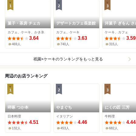
1
2
3
菓子・茶房 チェカ
デザートカフェ長楽館
洋菓子 ぎをん さ
カフェ、ケーキ、かき氷
カフェ、ケーキ
ケーキ、カフェ
3.64
3.63
3.59
469人
740人
315人
祇園×ケーキ
のランキングをもっと見る
周辺のお店ランキング
1
2
3
啐啄 つか本
やまぐち
にくの匠 三芳
日本料理
イタリアン
牛料理
4.51
4.46
4.44
132人
453人
682人