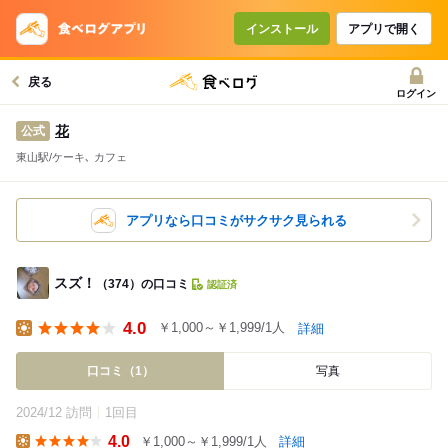
インストール
アプリで開く
戻る
ログイン
花
公式
東山駅/ケーキ､ カフェ
アプリなら口コミがサクサク見られる
スズ！
（374）の口コミ
認証済
4.0
￥1,000～￥1,999/1人
詳細
Lunch
口コミ（1）
写真
2024/12 訪問
1回目
4.0
￥1,000～￥1,999/1人
詳細