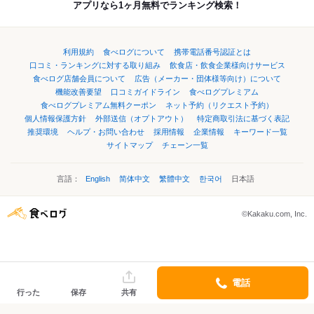
アプリなら1ヶ月無料でランキング検索！
利用規約
食べログについて
携帯電話番号認証とは
口コミ・ランキングに対する取り組み
飲食店・飲食企業様向けサービス
食べログ店舗会員について
広告（メーカー・団体様等向け）について
機能改善要望
口コミガイドライン
食べログプレミアム
食べログプレミアム無料クーポン
ネット予約（リクエスト予約）
個人情報保護方針
外部送信（オプトアウト）
特定商取引法に基づく表記
推奨環境
ヘルプ・お問い合わせ
採用情報
企業情報
キーワード一覧
サイトマップ
チェーン一覧
言語：
English
简体中文
繁體中文
한국어
日本語
©Kakaku.com, Inc.
電話
行った
保存
共有