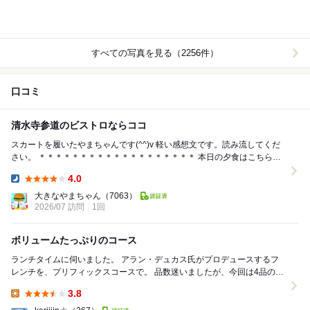
すべての写真を見る（2256件）
口コミ
清水寺参道のビストロならココ
スカートを履いたやまちゃんです(^^)v 軽い感想文です。読み流してくだ
さい。 ＊＊＊＊＊＊＊＊＊＊＊＊＊＊＊＊＊＊＊ 本日の夕食はこちらの
ビストロです スマー...
4.0
Dinner:
大きなやまちゃん
（7063）
2026/07 訪問
1回
ボリュームたっぷりのコース
ランチタイムに伺いました。 アラン・デュカス氏がプロデュースするフ
レンチを、プリフィックスコースで。 品数迷いましたが、今回は4品のほ
うをチョイス。 ✓プリフィックスコー...
3.8
Lunch: