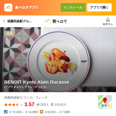
コースで使えるクーポン
戻る
インストール
アプリで開く
祇園四条駅グルメへ
クーポンを利用せず予約する
ログイン
公式
BENOIT Kyoto Alain Ducasse
(ブノワ キョウト アラン・デュカス)
祇園四条駅/ビストロ､ フレンチ
3.57
263
人
14143
人
￥10,000～￥14,999
￥6,000～￥7,999