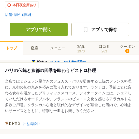
本日夜空席あり
店舗情報（詳細）
アプリで開く
アプリで保存
写真
口コミ
クーポン
トップ
座席
メニュー
1973
263
2
50
貯まる
ディナーで人数×
pt
パリの伝統と京都の四季を味わうビストロ料理
当店ではミシュラン星付きのデュカス・パリが監修する伝統のフランス料理
に、京都の旬の恵みを巧みに取り入れております。ランチは、季節ごとに変
わる食材を活かしたプリフィックスコース。ディナータイムには、シェアし
ていただけるオードブルや、フランスのビストロ文化を感じるアラカルトを
多数ご用意。クラシカルな趣と現代的なデザインが融合した店内で、心地よ
いサービスとともに、特別な一皿をお楽しみください。
にも掲載中