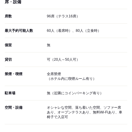
席・設備
席数
96席（テラス16席）
最大予約可能人数
60人（着席時）、80人（立食時）
個室
無
貸切
可（20人～50人可）
禁煙・喫煙
全席禁煙
（ホテル内に喫煙ルーム有り）
駐車場
無（近隣にコインパーキング有り）
空間・設備
オシャレな空間、落ち着いた空間、ソファー席
あり、オープンテラスあり、無料Wi-Fiあり、車
椅子で入店可