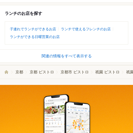
ランチのお店を探す
子連れでランチができるお店
ランチで使えるフレンチのお店
ランチができる日曜営業のお店
関連の情報をすべて表示する
京都
京都 ビストロ
京都市 ビストロ
祇園 ビストロ
祇