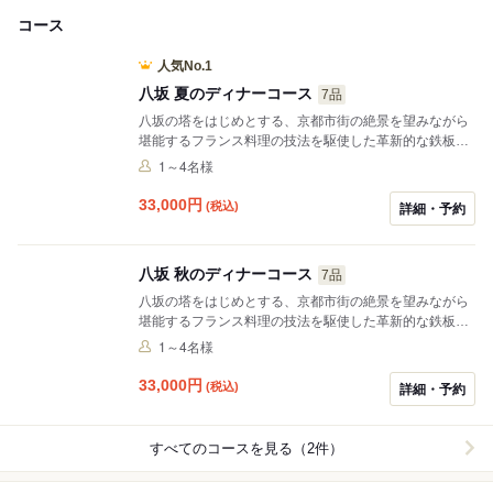
コース
人気No.1
八坂 夏のディナーコース
7品
八坂の塔をはじめとする、京都市街の絶景を望みながら
堪能するフランス料理の技法を駆使した革新的な鉄板料
理。すべての料理はお客様の目の前の鉄板で作り上げら
1～4名様
れます。 料理が実際に作られる過程を見ながら、食材や
その生産者にまつわるストーリー、 調理法などについて
33,000
円
(税込)
詳細・予約
シェフと語らい、単に料理を食する以上の深い食体験
は、刻一刻と表情を変える京都の風景と相まって濃密な
時間を紡ぎます。
八坂 秋のディナーコース
7品
八坂の塔をはじめとする、京都市街の絶景を望みながら
堪能するフランス料理の技法を駆使した革新的な鉄板料
理。すべての料理はお客様の目の前の鉄板で作り上げら
1～4名様
れます。 料理が実際に作られる過程を見ながら、食材や
その生産者にまつわるストーリー、 調理法などについて
33,000
円
(税込)
詳細・予約
シェフと語らい、単に料理を食する以上の深い食体験
は、刻一刻と表情を変える京都の風景と相まって濃密な
時間を紡ぎます。
すべてのコースを見る（2件）