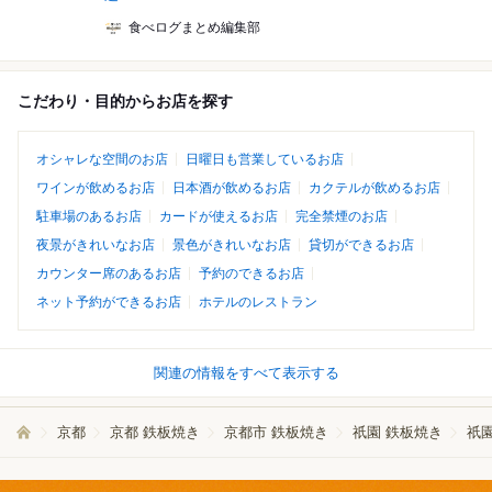
食べログまとめ編集部
こだわり・目的からお店を探す
オシャレな空間のお店
日曜日も営業しているお店
ワインが飲めるお店
日本酒が飲めるお店
カクテルが飲めるお店
駐車場のあるお店
カードが使えるお店
完全禁煙のお店
夜景がきれいなお店
景色がきれいなお店
貸切ができるお店
カウンター席のあるお店
予約のできるお店
ネット予約ができるお店
ホテルのレストラン
関連の情報をすべて表示する
京都
京都 鉄板焼き
京都市 鉄板焼き
祇園 鉄板焼き
祇