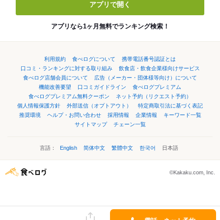
アプリで開く
アプリなら1ヶ月無料でランキング検索！
利用規約
食べログについて
携帯電話番号認証とは
口コミ・ランキングに対する取り組み
飲食店・飲食企業様向けサービス
食べログ店舗会員について
広告（メーカー・団体様等向け）について
機能改善要望
口コミガイドライン
食べログプレミアム
食べログプレミアム無料クーポン
ネット予約（リクエスト予約）
個人情報保護方針
外部送信（オプトアウト）
特定商取引法に基づく表記
推奨環境
ヘルプ・お問い合わせ
採用情報
企業情報
キーワード一覧
サイトマップ
チェーン一覧
言語：
English
简体中文
繁體中文
한국어
日本語
©Kakaku.com, Inc.