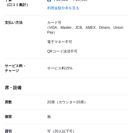
予算
（口コミ集計）
利用金額分布を見る
支払い方法
カード可
（VISA、Master、JCB、AMEX、Diners、Union
Pay）
電子マネー不可
QRコード決済不可
サービス料・
サービス料15%
チャージ
席・設備
席数
20席（カウンター20席）
個室
無
貸切
可（20人以下可）