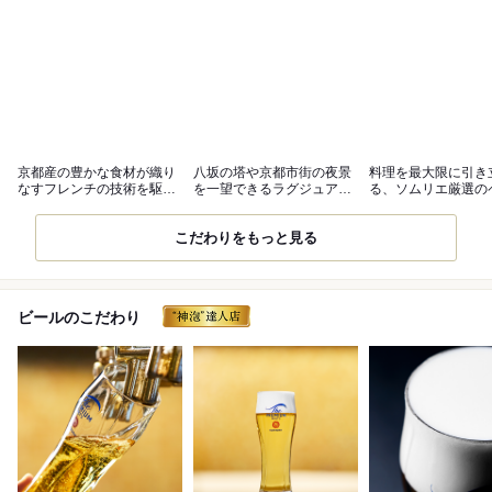
京都産の豊かな食材が織り
八坂の塔や京都市街の夜景
料理を最大限に引き
なすフレンチの技術を駆使
を一望できるラグジュアリ
る、ソムリエ厳選の
した鉄板焼き
ーな上質空間
ング
こだわりをもっと見る
ビールのこだわり