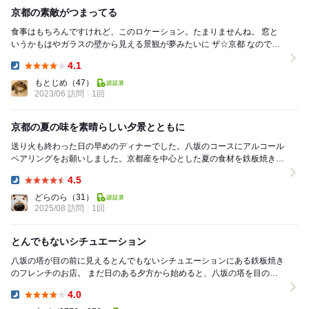
京都の素敵がつまってる
食事はもちろんですけれど、このロケーション。たまりませんね。 窓と
いうかもはやガラスの壁から見える景観が夢みたいに ザ☆京都 なので
す。 山の稜線に沈みゆく夕陽を眺めながら、移...
4.1
Dinner:
もとじめ
（47）
2023/06 訪問
1回
京都の夏の味を素晴らしい夕景とともに
送り火も終わった日の早めのディナーでした。八坂のコースにアルコール
ペアリングをお願いしました。京都産を中心とした夏の食材を鉄板焼きと
フレンチの手法でいただくお料理は どれも目の前の...
4.5
Dinner:
どらのら
（31）
2025/08 訪問
1回
とんでもないシチュエーション
八坂の塔が目の前に見えるとんでもないシチュエーションにある鉄板焼き
のフレンチのお店。 まだ日のある夕方から始めると、八坂の塔を目の前
に、京都の色々な風景を楽しむことができます...
4.0
Dinner: