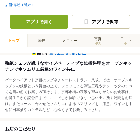
店舗情報（詳細）
アプリで開く
アプリで保存
写真
口コミ
トップ
座席
メニュー
453
44
50
貯まる
ディナーで人数×
pt
熟練シェフが織りなすイノベーティブな鉄板料理をオープンキッ
チンで◆ソムリエ厳選のワイン共に
パークハイアット京都のシグネチャーレストラン「八坂」では、オープンキ
ッチンの鉄板という舞台の上で、シェフによる調理工程やテクニックのすべ
てを目の前でお楽しみ頂けます。京都市街の夜景を望みながらのお食事は、
お誕生日から記念日まで、ここでしか体験できない思い出に残る時間をお届
け。またコースに合わせたソムリエによるペアリングをご用意。ワインを中
心に日本酒やカクテルなど、心ゆくまでお楽しみ下さい。
お店のこだわり