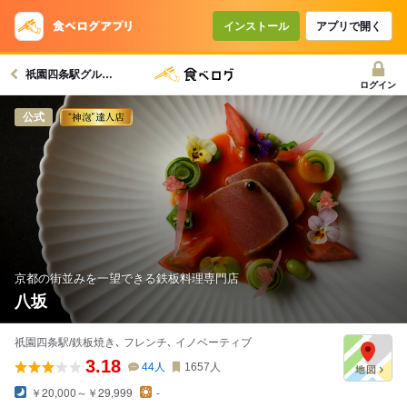
インストール
アプリで開く
祇園四条駅グルメへ
ログイン
公式
京都の街並みを一望できる鉄板料理専門店
八坂
祇園四条駅/鉄板焼き､ フレンチ､ イノベーティブ
3.18
44
人
1657
人
￥20,000～￥29,999
-