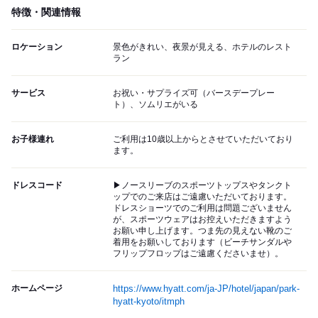
特徴・関連情報
ロケーション
景色がきれい、夜景が見える、ホテルのレスト
ラン
サービス
お祝い・サプライズ可（バースデープレー
ト）、ソムリエがいる
お子様連れ
ご利用は10歳以上からとさせていただいており
ます。
ドレスコード
▶ノースリーブのスポーツトップスやタンクト
ップでのご来店はご遠慮いただいております。
ドレスショーツでのご利用は問題ございません
が、スポーツウェアはお控えいただきますよう
お願い申し上げます。つま先の見えない靴のご
着用をお願いしております（ビーチサンダルや
フリップフロップはご遠慮くださいませ）。
ホームページ
https://www.hyatt.com/ja-JP/hotel/japan/park-
hyatt-kyoto/itmph