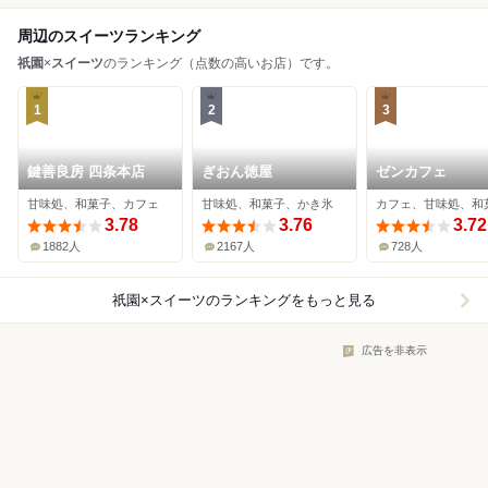
周辺のスイーツランキング
祇園
×
スイーツ
のランキング（点数の高いお店）です。
1
2
3
鍵善良房 四条本店
ぎおん徳屋
ゼンカフェ
甘味処、和菓子、カフェ
甘味処、和菓子、かき氷
カフェ、甘味処、和
3.78
3.76
3.72
1882人
2167人
728人
祇園×スイーツ
のランキングをもっと見る
広告を非表示