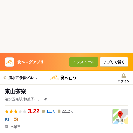
インストール
アプリで開く
清水五条駅グルメへ
ログイン
東山茶寮
清水五条駅/和菓子､ ケーキ
3.22
111
人
2212
人
-
-
水曜日