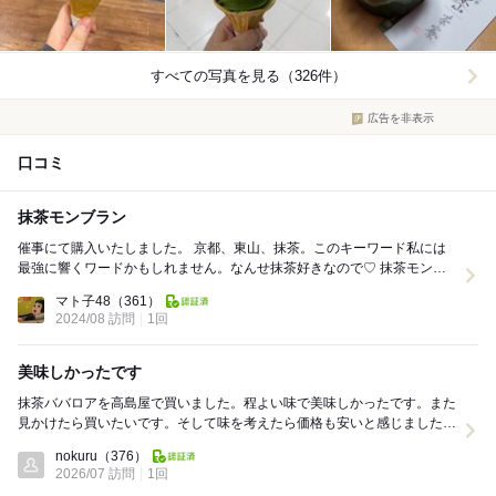
すべての写真を見る（326件）
広告を非表示
口コミ
抹茶モンブラン
催事にて購入いたしました。 京都、東山、抹茶。このキーワード私には
最強に響くワードかもしれません。なんせ抹茶好きなので♡ 抹茶モンブ
ランを購入する際に箱の中身を開けて確認し...
マト子48
（361）
2024/08 訪問
1回
美味しかったです
抹茶ババロアを高島屋で買いました。程よい味で美味しかったです。また
見かけたら買いたいです。そして味を考えたら価格も安いと感じました。
京都に何度も行ってますが知りませんでした。今度寄...
nokuru
（376）
2026/07 訪問
1回