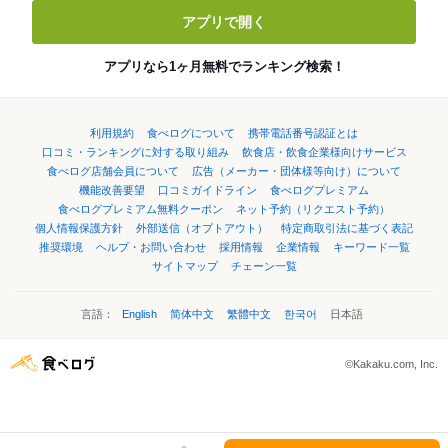
アプリで開く
アプリなら1ヶ月無料でランキング検索！
利用規約
食べログについて
携帯電話番号認証とは
口コミ・ランキングに対する取り組み
飲食店・飲食企業様向けサービス
食べログ店舗会員について
広告（メーカー・団体様等向け）について
機能改善要望
口コミガイドライン
食べログプレミアム
食べログプレミアム無料クーポン
ネット予約（リクエスト予約）
個人情報保護方針
外部送信（オプトアウト）
特定商取引法に基づく表記
推奨環境
ヘルプ・お問い合わせ
採用情報
企業情報
キーワード一覧
サイトマップ
チェーン一覧
言語：
English
简体中文
繁體中文
한국어
日本語
©Kakaku.com, Inc.