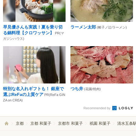
早見優さんも実践！夏を乗り切
ラーメン太郎
(帷子ノ辻/ラーメン)
る鍋料理【クロワッサン】
PR(マ
ガジンハウス)
特別な名入れギフトも！ 銀座で
つち井
(花園/焼肉)
選ぶReFaの上質ケア
PR(ReFa GIN
ZA on CREA)
Recommended by
京都
京都 和菓子
京都市 和菓子
祇園 和菓子
清水五条駅