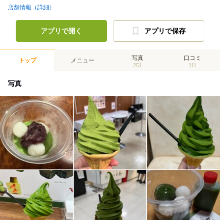
店舗情報（詳細）
アプリで開く
アプリで保存
写真
口コミ
トップ
メニュー
251
111
写真