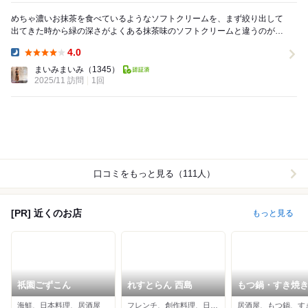
めちゃ濃いお抹茶を食べているようなソフトクリームを、まず絞り出して
出てきた時から緑の深さがよくある抹茶味のソフトクリームと違うのがわ
かります！ 次はドリンクのお抹茶いりや、抹茶パ...
4.0
Dinner:
まいみまいみ
（1345）
2025/11 訪問
1回
口コミをもっと見る（111人）
[PR] 近くのお店
もっと見る
祇園ごずこん
れすとらん 西島
もつ鍋・すき焼き
っしん
海鮮、日本料理、居酒屋
フレンチ、創作料理、日本料理
居酒屋、もつ鍋、す