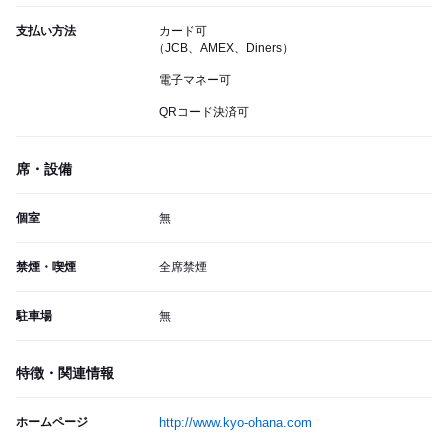
支払い方法
カード可
（JCB、AMEX、Diners）
電子マネー可
QRコード決済可
席・設備
個室
無
禁煙・喫煙
全席禁煙
駐車場
無
特徴・関連情報
ホームページ
http://www.kyo-ohana.com