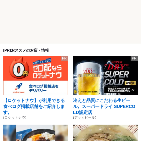
[PR]おススメのお店・情報
PR
PR
【ロケットナウ】が利用できる
冷えと品質にこだわる生ビー
食べログ掲載店舗をご紹介しま
ル。スーパードライ SUPERCO
す。
LD認定店
(ロケットナウ)
(アサヒビール)