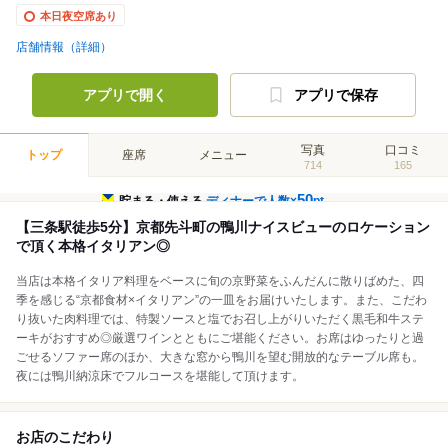
本日夜空席あり
店舗情報（詳細）
アプリで開く
アプリで保存
写真
口コミ
トップ
座席
メニュー
714
165
50
貯まる・使える
ディナーで人数×
pt
【三条駅徒歩5分】京都先斗町の鴨川ナイスビューのロケーション
で頂く本格イタリアン◎
当店は本格イタリア料理をベースに旬の京野菜をふんだんに散りばめた、四
季を感じる“京都食材×イタリアン”の一皿をお届けいたします。また、こだわ
り抜いた肉料理では、特製ソースと塩でお召し上がりいただく黒毛和牛ステ
ーキがおすすめ◎厳選ワインとともにご堪能ください。お席はゆったりと過
ごせるソファー席のほか、大きな窓から鴨川を望む開放的なテーブル席も。
夜には鴨川納涼床でフルコースを堪能して頂けます。
お店のこだわり