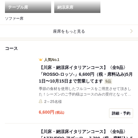
テーブル席
納涼床席
ソファー席
座席をもっと見る
コース
人気No.1
【川床・納涼床イタリアンコース】〈全9品〉
「ROSSO-ロッソ-」6,600円（税・席料込み)5月
1日〜10月15日まで営業してます
9品
季節の食材を使用したフルコースをご用意させて頂きし
た！シーズンのご予約様はコースのみの受付となってお
ります。※席のみのご予約は受け付けかねます、ご了承
2～25名様
ください。フリードリンクプラン 1名様2200円(税込)4
名様から受付します。となっております。
6,600
円
(税込)
詳細・予約
【川床・納涼床イタリアンコース】〈全9品〉