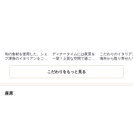
旬の食材を使用した、シェ
ディナータイムには夜景を
こだわりのイタリア
フ渾身のイタリアンをご堪
一望！上質な空間で過ごす
海外から取り寄せた
能ください
贅沢なひと時
が相性抜群！
こだわりをもっと見る
座席