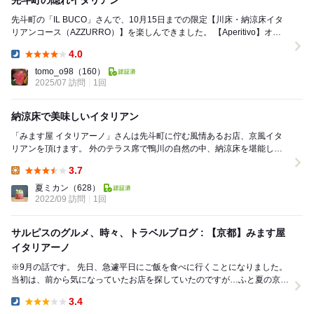
先斗町の隠れイタリアン
先斗町の「IL BUCO」さんで、10月15日までの限定【川床・納涼床イタ
リアンコース（AZZURRO）】を楽しんできました。 【Aperitivo】オレ
ンジハーブのスプリッ...
4.0
Dinner:
tomo_o98
（160）
2025/07 訪問
1回
納涼床で美味しいイタリアン
「みます屋 イタリアーノ」さんは先斗町に佇む風情あるお店、京風イタ
リアンを頂けます。 外のテラス席で鴨川の自然の中、納涼床を堪能しま
した。 納涼床イタリアンランチ（Ｓｐｅｃ...
3.7
Lunch:
夏ミカン
（628）
2022/09 訪問
1回
サルピスのグルメ、時々、トラベルブログ : 【京都】みます屋
イタリアーノ
※9月の話です。 先日、急遽平日にご飯を食べに行くことになりました。
当初は、前から気になっていたお店を探していたのですが…ふと夏の京都
と言えば川床じゃ？と思い立ったの...
3.4
Dinner: