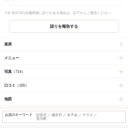
※IL BUCOの店舗情報に誤りがある場合は、以下からご報告ください。
誤りを報告する
座席
メニュー
写真
（714）
口コミ
（165）
地図
お店のキーワード
記念日 ／ 誕生日 ／ 女子会 ／ テラス ／
先斗町