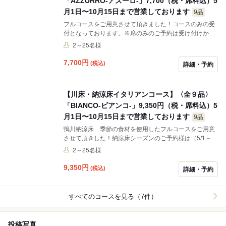
「AZZURRO-アズーロ-」7,700（税・席料込）5
月1日〜10月15日まで営業しております
9品
フルコースをご用意させて頂きました！コースのみの受
付となっております。※席のみのご予約は受け付けかね
ます、ご了承ください。フリードリンクプラン 1名様
2～25名様
2200円(税込)4名様から受付します。となっておりま
す。
7,700
円
(税込)
詳細・予約
【川床・納涼床イタリアンコース】〈全９品〉
「BIANCO-ビアンコ-」9,350円（税・席料込）5
月1日〜10月15日まで営業しております
9品
鴨川納涼床 季節の食材を使用したフルコースをご用意
させて頂きした！納涼床シーズンのご予約様は（5/1～
9/30）はコースのみの受付となっております。※席のみ
2～25名様
のご予約は受け付けかねます、ご了承ください。床での
フリードリンクプラン 1名様2200円(税込)4名様から受
9,350
円
(税込)
詳細・予約
付します。となっております。
すべてのコースを見る（7件）
投稿写真