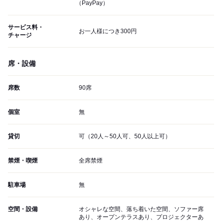
（PayPay）
サービス料・
お一人様につき300円
チャージ
席・設備
席数
90席
個室
無
貸切
可（20人～50人可、50人以上可）
禁煙・喫煙
全席禁煙
駐車場
無
空間・設備
オシャレな空間、落ち着いた空間、ソファー席
あり、オープンテラスあり、プロジェクターあ