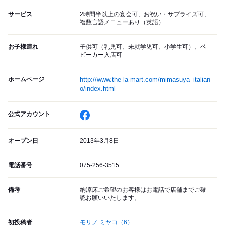
サービス
2時間半以上の宴会可、お祝い・サプライズ可、
複数言語メニューあり（英語）
お子様連れ
子供可（乳児可、未就学児可、小学生可）、ベ
ビーカー入店可
ホームページ
http://www.the-la-mart.com/mimasuya_italian
o/index.html
公式アカウント
オープン日
2013年3月8日
電話番号
075-256-3515
備考
納涼床ご希望のお客様はお電話で店舗までご確
認お願いいたします。
初投稿者
モリノ ミヤコ
（6）