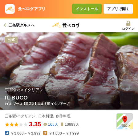
インストール
アプリで開く
三条駅グルメへ
ログイン
公式
京都食材×イタリアン
IL BUCO
(イル ブーコ【旧店名】みます屋 イタリアーノ)
三条駅/イタリアン､ 日本料理､ 創作料理
3.35
165
人
10899
人
￥3,000～￥3,999
￥1,000～￥1,999