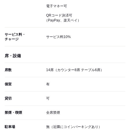
電子マネー可
QRコード決済可
（PayPay、楽天ペイ）
サービス料・
サービス料10%
チャージ
席・設備
席数
14席（カウンター8席 テーブル6席）
個室
有
貸切
可
禁煙・喫煙
全席禁煙
駐車場
無（近隣にコインパーキングあり）