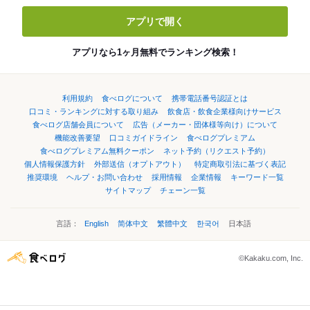
アプリで開く
アプリなら1ヶ月無料でランキング検索！
利用規約
食べログについて
携帯電話番号認証とは
口コミ・ランキングに対する取り組み
飲食店・飲食企業様向けサービス
食べログ店舗会員について
広告（メーカー・団体様等向け）について
機能改善要望
口コミガイドライン
食べログプレミアム
食べログプレミアム無料クーポン
ネット予約（リクエスト予約）
個人情報保護方針
外部送信（オプトアウト）
特定商取引法に基づく表記
推奨環境
ヘルプ・お問い合わせ
採用情報
企業情報
キーワード一覧
サイトマップ
チェーン一覧
言語：
English
简体中文
繁體中文
한국어
日本語
©Kakaku.com, Inc.