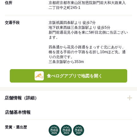
住所
京都府京都市東山区智恩院新門前大和大路東入
二丁目中之町245-1
交通手段
京阪祇園四条駅より 徒歩7分
地下鉄東西線三条京阪駅より 徒歩5分
新門前通花見小路を東に5軒目北側に当店ござい
ます。
四条通から花見小路通をまっすぐ北にあがり、
橋を渡る手前の十字路を右折し10mほど先。通
りの北側です。
三条京阪駅から353m
食べログアプリで地図を開く
店舗情報（詳細）
店舗基本情報
受賞・選出歴