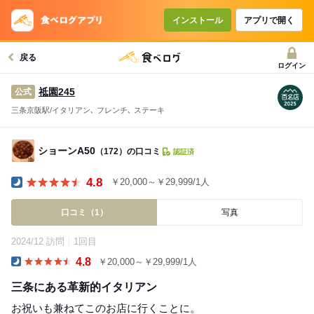
インストール
アプリで開く
戻る
ログイン
祗園245
公式
三条京阪駅/イタリアン､ フレンチ､ ステーキ
ショーンA50
（172）の口コミ
認証済
4.8
￥20,000～￥29,999/1人
Dinner
口コミ（1）
写真
2024/12 訪問
1回目
4.8
￥20,000～￥29,999/1人
Dinner
三条にある革新的イタリアン
お祝いも兼ねてこのお店に行くことに。