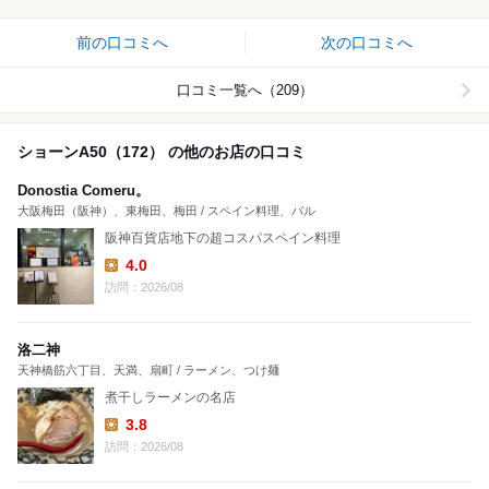
前の口コミへ
次の口コミへ
口コミ一覧へ（209）
ショーンA50（172） の他のお店の口コミ
Donostia Comeru。
大阪梅田（阪神）、東梅田、梅田 / スペイン料理、バル
阪神百貨店地下の超コスパスペイン料理
4.0
Lunch:
訪問：2026/08
洛二神
天神橋筋六丁目、天満、扇町 / ラーメン、つけ麺
煮干しラーメンの名店
3.8
Lunch:
訪問：2026/08