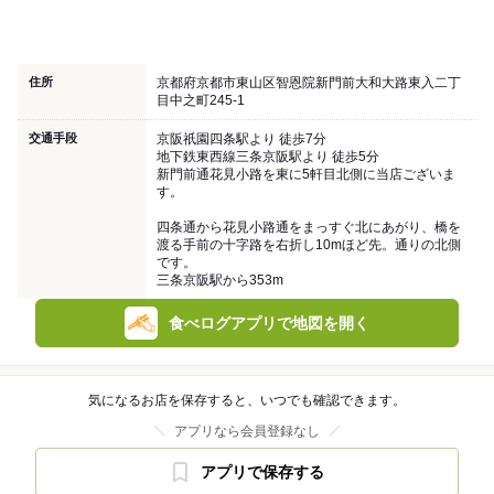
住所
京都府京都市東山区智恩院新門前大和大路東入二丁
目中之町245-1
交通手段
京阪祇園四条駅より 徒歩7分
地下鉄東西線三条京阪駅より 徒歩5分
新門前通花見小路を東に5軒目北側に当店ございま
す。
四条通から花見小路通をまっすぐ北にあがり、橋を
渡る手前の十字路を右折し10mほど先。通りの北側
です。
三条京阪駅から353m
食べログアプリで地図を開く
気になるお店を保存すると、いつでも確認できます。
アプリなら会員登録なし
アプリで保存する