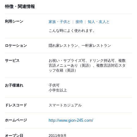
特徴・関連情報
利用シーン
家族・子供と
接待
知人・友人と
こんな時によく使われます。
ロケーション
隠れ家レストラン、一軒家レストラン
サービス
お祝い・サプライズ可、ドリンク持込可、複数
言語メニューあり（英語）、複数言語対応スタ
ッフ在籍（英語）
お子様連れ
子供可
小学生以上
ドレスコード
スマートカジュアル
ホームページ
http://www.gion-245.com/
オープン日
2011年9月