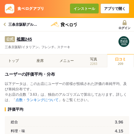
インストール
アプリで開く
三条京阪駅グルメへ
ログイン
祗園245
公式
三条京阪駅/イタリアン､ フレンチ､ ステーキ
写真
口コミ
トップ
座席
メニュー
2283
209
ユーザーの評価平均・分布
以下データは、このお店にユーザーの皆様が投稿された評価の単純平均、及
び単純分布です。
※お店の点数「3.63」は、独自のアルゴリズムで算出しております。詳しく
は、「
点数・ランキングについて
」をご覧ください。
評価平均
3.96
総合
4.15
料理・味