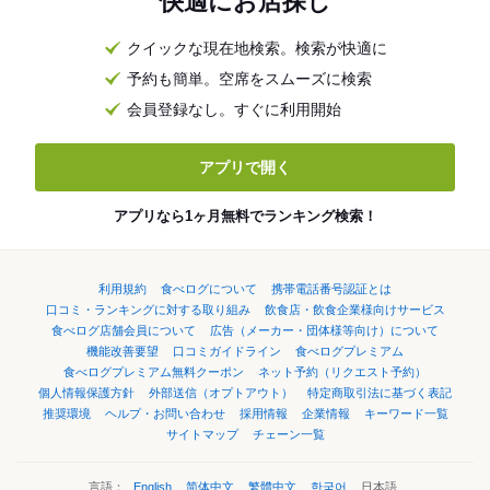
快適にお店探し
クイックな現在地検索。検索が快適に
予約も簡単。空席をスムーズに検索
会員登録なし。すぐに利用開始
アプリで開く
アプリなら1ヶ月無料でランキング検索！
利用規約
食べログについて
携帯電話番号認証とは
口コミ・ランキングに対する取り組み
飲食店・飲食企業様向けサービス
食べログ店舗会員について
広告（メーカー・団体様等向け）について
機能改善要望
口コミガイドライン
食べログプレミアム
食べログプレミアム無料クーポン
ネット予約（リクエスト予約）
個人情報保護方針
外部送信（オプトアウト）
特定商取引法に基づく表記
推奨環境
ヘルプ・お問い合わせ
採用情報
企業情報
キーワード一覧
サイトマップ
チェーン一覧
言語：
English
简体中文
繁體中文
한국어
日本語