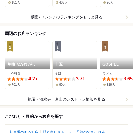
181人
462人
96人
祇園×フレンチ
のランキングをもっと見る
周辺のお店ランキング
1
2
3
草喰 なかひがし
十五
GOSPEL
日本料理
そば
カフェ
4.27
3.71
3.65
791人
69人
319人
祇園・清水寺・東山
のレストラン情報を見る
こだわり・目的からお店を探す
駐車場のあるお店
隠れ家レストラン
予約のできるお店