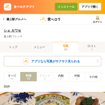
インストール
アプリで開く
蹴上駅グルメへ
ログイン
シェ カワセ
蹴上駅/フレンチ
写真
口コミ
トップ
メニュー
58
4
アプリなら写真がサクサク見られる
すべて
料理
ドリンク
内観
外観
その他
58
55
0
2
1
55
件