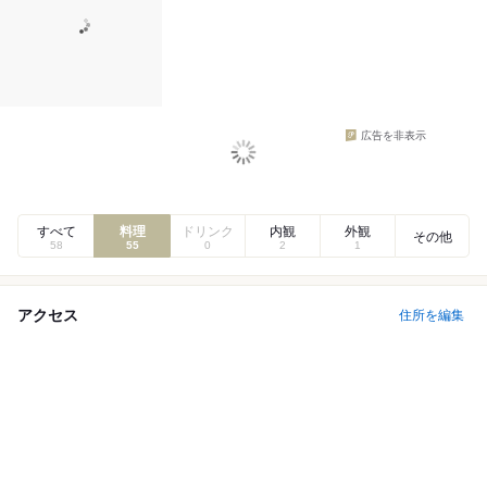
広告を非表示
すべて
料理
ドリンク
内観
外観
その他
58
55
0
2
1
アクセス
住所を編集