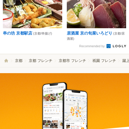
串の坊 京都駅店
居酒屋 京の旬菜いろどり
(京都/串揚げ)
(京都/居
酒屋)
Recommended by
京都
京都 フレンチ
京都市 フレンチ
祇園 フレンチ
蹴