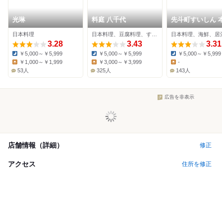
光琳
料庭 八千代
先斗町すいしん 
日本料理
日本料理、豆腐料理、すき焼き
日本料理、海鮮、居
3.28
3.43
3.31
￥5,000～￥5,999
￥5,000～￥5,999
￥5,000～￥5,999
Dinner:
Dinner:
Dinner:
￥1,000～￥1,999
￥3,000～￥3,999
-
Lunch:
Lunch:
Lunch:
53人
325人
143人
広告を非表示
店舗情報（詳細）
修正
アクセス
住所を修正