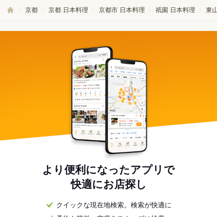
京都
京都 日本料理
京都市 日本料理
祇園 日本料理
東
より便利になったアプリで
快適にお店探し
クイックな現在地検索。検索が快適に