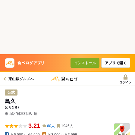
コースで使えるクーポン
戻る
クーポンを利用せず予約する
インストール
アプリで開く
東山駅グルメへ
ログイン
公式
鳥久
(とりひさ)
東山駅/日本料理､ 鍋
3.21
60
人
1946
人
￥5,000～￥5,999
￥3,000～￥3,999