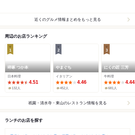
近くのグルメ情報まとめをもっと見る
周辺のお店ランキング
1
2
3
啐啄 つか本
やまぐち
にくの匠 三芳
日本料理
イタリアン
牛料理
4.51
4.46
4.44
132人
452人
681人
祇園・清水寺・東山
のレストラン情報を見る
ランチのお店を探す