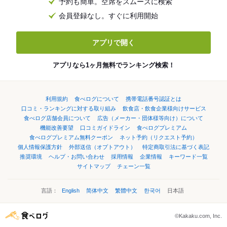
予約も簡単。空席をスムーズに検索
会員登録なし。すぐに利用開始
アプリで開く
アプリなら1ヶ月無料でランキング検索！
利用規約
食べログについて
携帯電話番号認証とは
口コミ・ランキングに対する取り組み
飲食店・飲食企業様向けサービス
食べログ店舗会員について
広告（メーカー・団体様等向け）について
機能改善要望
口コミガイドライン
食べログプレミアム
食べログプレミアム無料クーポン
ネット予約（リクエスト予約）
個人情報保護方針
外部送信（オプトアウト）
特定商取引法に基づく表記
推奨環境
ヘルプ・お問い合わせ
採用情報
企業情報
キーワード一覧
サイトマップ
チェーン一覧
言語：
English
简体中文
繁體中文
한국어
日本語
©Kakaku.com, Inc.