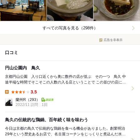
すべての写真を見る（298件）
広告を非表示
口コミ
円山公園内 鳥久
京都円山公園 入り口近くから奥に数件の店が並ぶ その一つ 鳥久 中
途半端な時間でそこそこの人数の入る店ということで この並びの店にし
ようと いろいろあって鳥久に予約してもら...
3.5
Lunch:
蘭州R
（293）
2022/11 訪問
1回
鳥久の伝統的な鶏鍋、百年続く味を味わう
今日は京都の鳥久で伝統的な鶏鍋を食べる機会がありました。創業明治
29年という歴史あるお店で、名古屋コーチンをじっくりと煮込んだ水炊
きは本当に美味しかったです。コクのあるスープと柔ら...