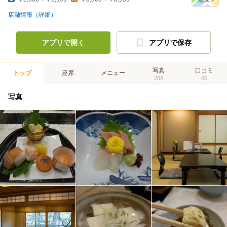
店舗情報（詳細）
アプリで開く
アプリで保存
写真
口コミ
トップ
座席
メニュー
288
60
写真