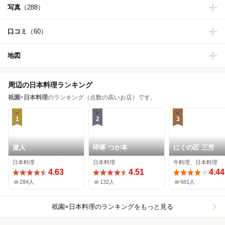
写真
（288）
口コミ
（60）
地図
周辺の日本料理ランキング
祇園
×
日本料理
のランキング（点数の高いお店）です。
1
2
3
道人
啐啄 つか本
にくの匠 三芳
日本料理
日本料理
牛料理、日本料理
4.63
4.51
4.44
284人
132人
681人
祇園×日本料理
のランキングをもっと見る