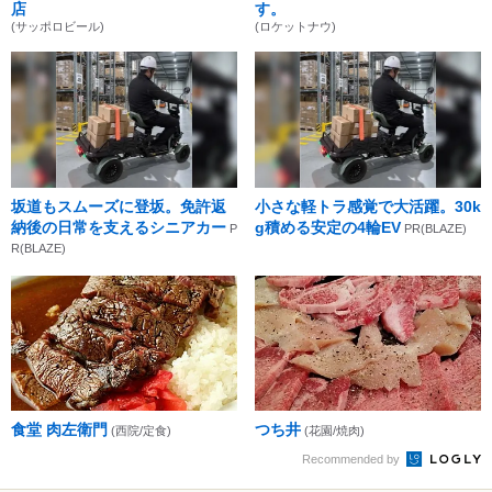
店
す。
(サッポロビール)
(ロケットナウ)
坂道もスムーズに登坂。免許返
小さな軽トラ感覚で大活躍。30k
納後の日常を支えるシニアカー
g積める安定の4輪EV
P
PR(BLAZE)
R(BLAZE)
食堂 肉左衛門
つち井
(西院/定食)
(花園/焼肉)
Recommended by