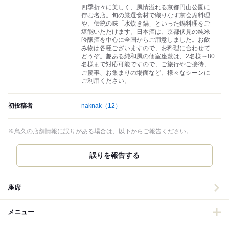
四季折々に美しく、風情溢れる京都円山公園に
佇む名店。旬の厳選食材で織りなす京会席料理
や、伝統の味「水炊き鍋」といった鍋料理をご
堪能いただけます。日本酒は、京都伏見の純米
吟醸酒を中心に全国からご用意しました。お飲
み物は各種ございますので、お料理に合わせて
どうぞ。趣ある純和風の個室座敷は、2名様～80
名様まで対応可能ですので、ご旅行やご接待、
ご慶事、お集まりの場面など、様々なシーンに
ご利用ください。
初投稿者
naknak
（12）
※鳥久の店舗情報に誤りがある場合は、以下からご報告ください。
誤りを報告する
座席
メニュー