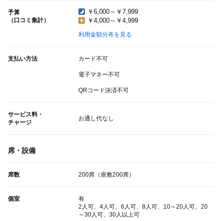
￥6,000～￥7,999
予算
（口コミ集計）
￥4,000～￥4,999
利用金額分布を見る
支払い方法
カード不可
電子マネー不可
QRコード決済不可
サービス料・
お通し代なし
チャージ
席・設備
席数
200席（座敷200席）
個室
有
2人可、4人可、6人可、8人可、10～20人可、20
～30人可、30人以上可