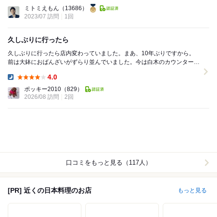
Dinner:
ミトミえもん
（13686）
2023/07 訪問
1回
久しぶりに行ったら
久しぶりに行ったら店内変わっていました。まあ、10年ぶりですから。
前は大鉢におばんざいがずらり並んでいました。今は白木のカウンターの
高級感。赤星、芋焼酎、てっぱい、ハモ落とし、万願...
4.0
Dinner:
ポッキー2010
（829）
2026/08 訪問
2回
口コミをもっと見る（117人）
[PR] 近くの日本料理のお店
もっと見る