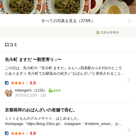
すべての写真を見る（273件）
広告を非表示
口コミ
先斗町 ますだ 〜割烹寄り♫〜
この日は、先斗町の『先斗町 ますだ』さんへ♪四条駅から4,5分のところ
にあります☆ 先斗町でお馴染みの此方♫ “おばんざい”と表現されることも
ありますが、どちらかと言え...
3.5
Dinner:
Hi!engel's
（1155）
2025/02 訪問
1回
京都発祥のおばんざいの老舗で呑む。
ミトミえもんのグルメサイト、はじめました。
Homepage「https://blog.33inc.jp/」 instagram「＠mitomi_emon」 おば
んざい、...
3.8