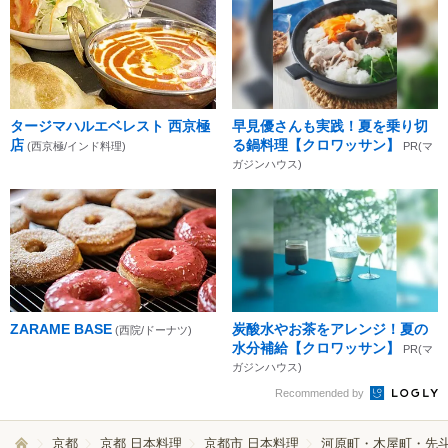
タージマハルエベレスト 西京極
早見優さんも実践！夏を乗り切
店
る鍋料理【クロワッサン】
(西京極/インド料理)
PR(マ
ガジンハウス)
ZARAME BASE
炭酸水やお茶をアレンジ！夏の
(西院/ドーナツ)
水分補給【クロワッサン】
PR(マ
ガジンハウス)
Recommended by
京都
京都 日本料理
京都市 日本料理
河原町・木屋町・先斗