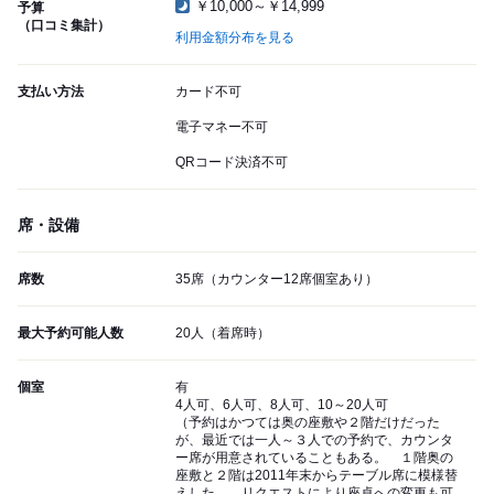
￥10,000～￥14,999
予算
（口コミ集計）
利用金額分布を見る
支払い方法
カード不可
電子マネー不可
QRコード決済不可
席・設備
席数
35席（カウンター12席個室あり）
最大予約可能人数
20人（着席時）
個室
有
4人可、6人可、8人可、10～20人可
（予約はかつては奥の座敷や２階だけだった
が、最近では一人～３人での予約で、カウンタ
ー席が用意されていることもある。 １階奥の
座敷と２階は2011年末からテーブル席に模様替
えした。 リクエストにより座卓への変更も可