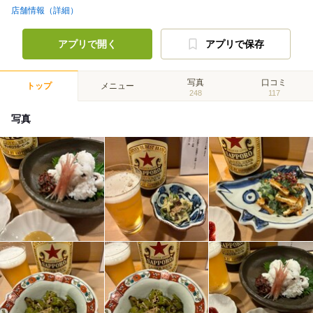
店舗情報（詳細）
アプリで開く
アプリで保存
写真
口コミ
トップ
メニュー
248
117
写真