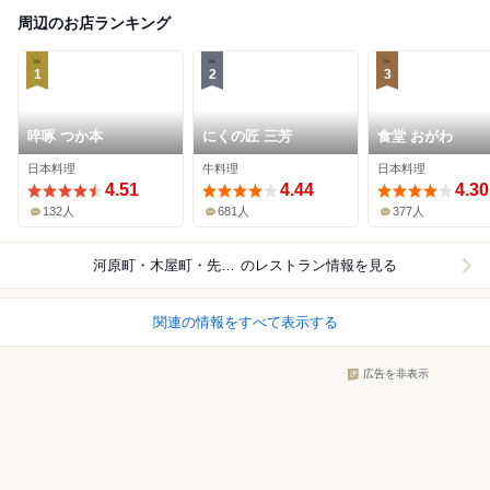
周辺のお店ランキング
1
2
3
啐啄 つか本
にくの匠 三芳
食堂 おがわ
日本料理
牛料理
日本料理
4.51
4.44
4.30
132人
681人
377人
河原町・木屋町・先斗町
のレストラン情報を見る
関連の情報をすべて表示する
広告を非表示