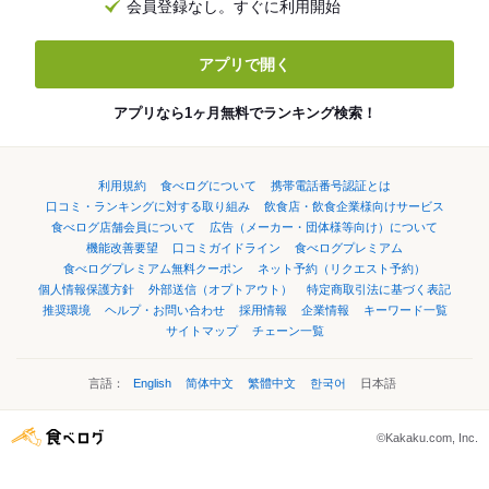
会員登録なし。すぐに利用開始
アプリで開く
アプリなら1ヶ月無料でランキング検索！
利用規約
食べログについて
携帯電話番号認証とは
口コミ・ランキングに対する取り組み
飲食店・飲食企業様向けサービス
食べログ店舗会員について
広告（メーカー・団体様等向け）について
機能改善要望
口コミガイドライン
食べログプレミアム
食べログプレミアム無料クーポン
ネット予約（リクエスト予約）
個人情報保護方針
外部送信（オプトアウト）
特定商取引法に基づく表記
推奨環境
ヘルプ・お問い合わせ
採用情報
企業情報
キーワード一覧
サイトマップ
チェーン一覧
言語：
English
简体中文
繁體中文
한국어
日本語
©Kakaku.com, Inc.