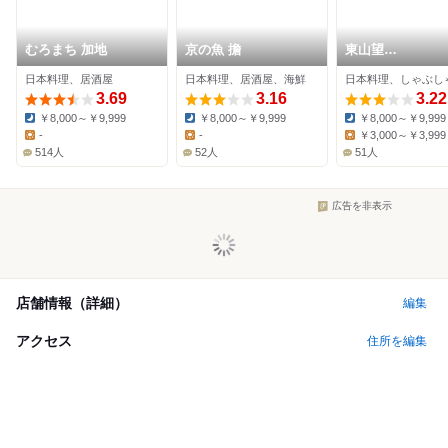
むろまち 加地
京の魚 擔
東山望
TAMANOHIKARI
日本料理、居酒屋
日本料理、居酒屋、海鮮
日本料理、しゃぶし
3.69
3.16
3.22
￥8,000～￥9,999
￥8,000～￥9,999
￥8,000～￥9,999
Dinner:
Dinner:
Dinner:
-
-
￥3,000～￥3,999
Lunch:
Lunch:
Lunch:
514人
52人
51人
広告を非表示
店舗情報（詳細）
編集
アクセス
住所を編集