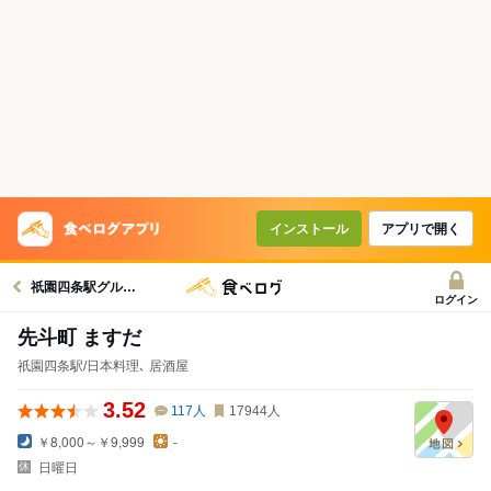
インストール
アプリで開く
祇園四条駅グルメへ
ログイン
先斗町 ますだ
祇園四条駅/日本料理､ 居酒屋
3.52
117
人
17944
人
￥8,000～￥9,999
-
日曜日