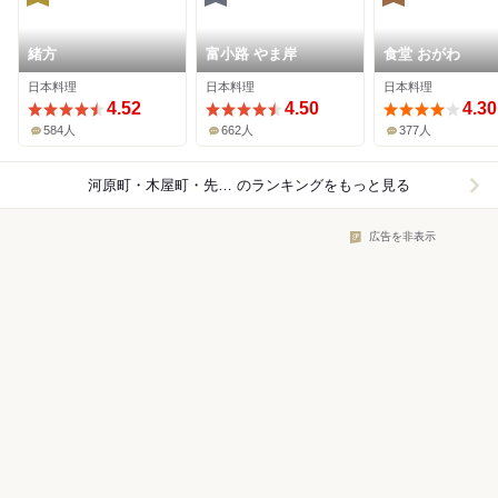
緒方
富小路 やま岸
食堂 おがわ
日本料理
日本料理
日本料理
4.52
4.50
4.30
584人
662人
377人
河原町・木屋町・先斗町×日本料理
のランキングをもっと見る
広告を非表示