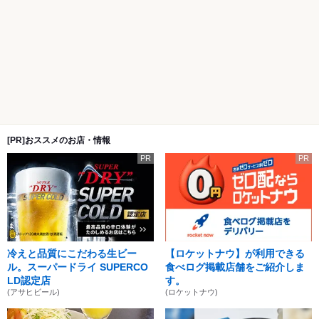
[PR]おススメのお店・情報
PR
PR
冷えと品質にこだわる生ビー
【ロケットナウ】が利用できる
ル。スーパードライ SUPERCO
食べログ掲載店舗をご紹介しま
LD認定店
す。
(アサヒビール)
(ロケットナウ)